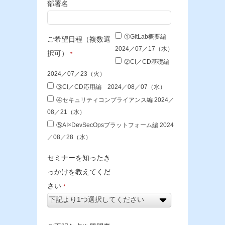
部署名
①GitLab概要編
ご希望日程（複数選
2024／07／17（水）
択可）
*
②CI／CD基礎編
2024／07／23（火）
③CI／CD応用編 2024／08／07（水）
④セキュリティコンプライアンス編 2024／
08／21（水）
⑤AI×DevSecOpsプラットフォーム編 2024
／08／28（水）
セミナーを知ったき
っかけを教えてくだ
さい
*