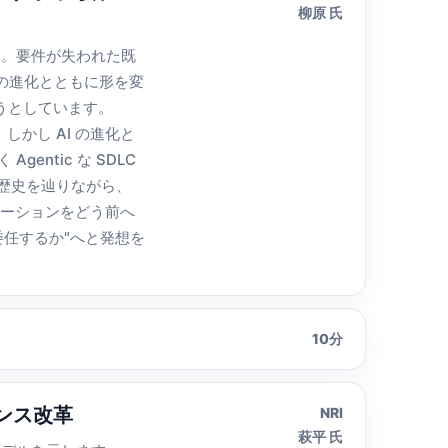
柳原 氏
す。要件が失われた既
の進化とともに形を変
ようとしています。
しかし AI の進化と
entic な SDLC
化の歴史を辿りながら、
ナイゼーションをどう前へ
委任するか"へと発想を
10分
バナンス改革
NRI
萩平 氏