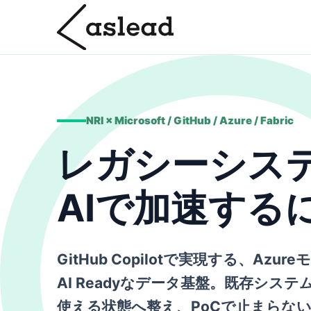
NRI × Microsoft / GitHub / Azure / Fabric
レガシーシス
AIで加速する
GitHub Copilot
で実現する、
Azur
AI Readyなデータ基盤
。既存システム
使える状態へ整え、PoCで止まらな