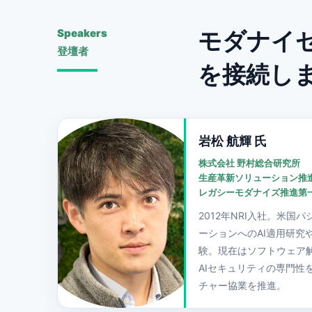
Speakers
モダナイ
登壇者
を接続し
岩松 航輝 氏
株式会社 野村総合研究所
生産革新ソリューション推
レガシーモダナイズ推進第
2012年NRI入社。米国
ーションへのAI適用研究
験。現在はソフトウェア解
AIセキュリティの専門性
チャー協業を推進。