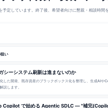
分を予定しています。終了後、希望者向けに懇親・相談時間
の狙い
 なぜレガシーシステム刷新は進まないのか
した開発、既存資産のブラックボックス化を整理し、生成AIやCop
解説します。
Hub Copilot で始める Agentic SDLC ― "補完(Cop