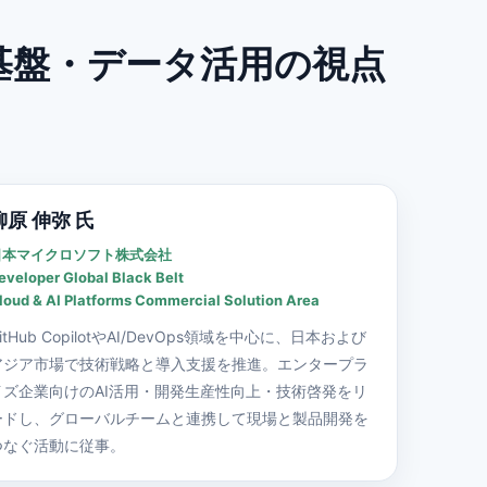
基盤・データ活用の視点
柳原 伸弥 氏
日本マイクロソフト株式会社
eveloper Global Black Belt
loud & AI Platforms Commercial Solution Area
itHub CopilotやAI/DevOps領域を中心に、日本および
アジア市場で技術戦略と導入支援を推進。エンタープラ
イズ企業向けのAI活用・開発生産性向上・技術啓発をリ
ードし、グローバルチームと連携して現場と製品開発を
つなぐ活動に従事。