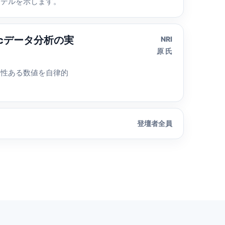
モデルを示します。
nticデータ分析の実
NRI
原 氏
一貫性ある数値を自律的
登壇者全員