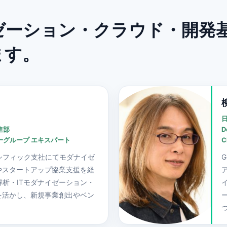
ゼーション・クラウド・開発
ます。
進部
D
一グループ エキスパート
C
パシフィック支社にてモダナイゼ
G
やスタートアップ協業支援を経
析・ITモダナイゼーション・
を活かし、新規事業創出やベン