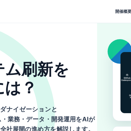
開催概
テム刷新を
には？
eモダナイゼーション
と
・業務・データ・開発運用をAIが
い全社展開の進め方を解説します。