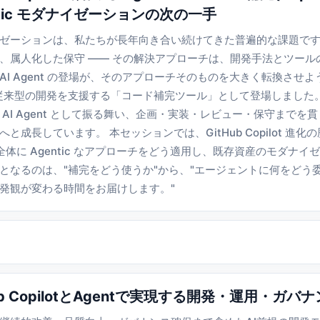
gentic モダナイゼーションの次の一手
ゼーションは、私たちが長年向き合い続けてきた普遍的な課題で
、属人化した保守 ―― その解決アプローチは、開発手法とツール
I Agent の登場が、そのアプローチそのものを大きく転換させ
 は当初、従来型の開発を支援する「コード補完ツール」として登場しました。
I Agent として振る舞い、企画・実装・レビュー・保守までを貫く Ag
成長しています。 本セッションでは、GitHub Copilot 進
で SDLC 全体に Agentic なアプローチをどう適用し、既存資産のモダ
となるのは、"補完をどう使うか"から、"エージェントに何をどう
発観が変わる時間をお届けします。"
GitHub CopilotとAgentで実現する開発・運用・ガ