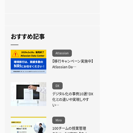
おすすめ記事
Atlassian
【移行キャンペーン実施中】
Atlassian Da…
DX
デジタル化の事例10選！DX
化との違いや実現しやす
い…
Miro
100チームの授業管理