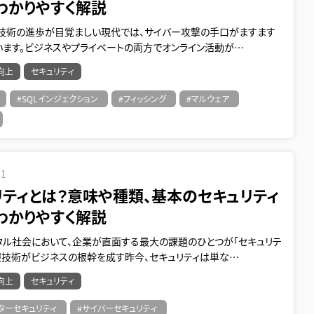
わかりやすく解説
タル技術の進歩が目覚ましい現代では、サイバー攻撃の手口がますます
います。ビジネスやプライベートの両方でオンライン活動が…
向上
セキュリティ
#SQLインジェクション
#フィッシング
#マルウェア
21
リティとは？意味や種類、基本のセキュリティ
わかりやすく解説
タル社会において、企業が直面する最大の課題のひとつが「セキュリテ
情報技術がビジネスの根幹を成す昨今、セキュリティは単な…
向上
セキュリティ
ターセキュリティ
#サイバーセキュリティ