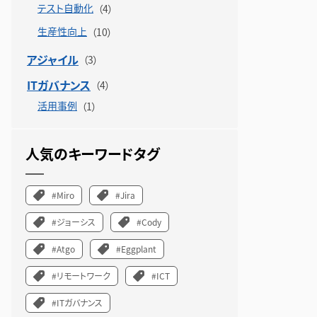
テスト自動化
生産性向上
アジャイル
ITガバナンス
活用事例
人気のキーワードタグ
#Miro
#Jira
#ジョーシス
#Cody
#Atgo
#Eggplant
#リモートワーク
#ICT
#ITガバナンス