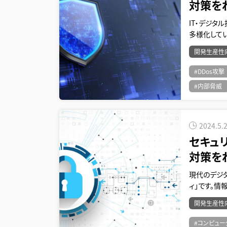
対策を
IT・デジ
多様化して
開発生産性
#DDos攻撃
#内部脅威
2024.5.
セキュ
対策を
現代のデジ
ィ」です。
開発生産性
#コンピュー