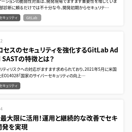
リケーションの脆弱性対策は、開発現場でますます重要性を増していま
外部診断に頼るだけでは不十分な今、開発初期からセキュリテ…
セキュリティ
GitLab
12
セスのセキュリティを強化するGitLab Ad
ed SASTの特徴とは？
リティリスクへの対応がますます求められており、2021年5月に米国
EO14028「国家のサイバーセキュリティの向上…
セキュリティ
24
Tを最大限に活用！運用と継続的な改善でセキ
開発を実現