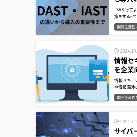
「SASTっ
策をするっ
開発生産性
2024.10
情報セ
を企業
情報セキュ
や情報漏洩
開発生産性
2024.7.
サイバ