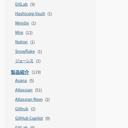
GitLab
Hashicorp Vault
Mendix
Miro
Notion
Snowflake
ジョーシス
製品紹介
Asana
Atlassian
Atlassian Rovo
Github
GitHub Copilot
GitLab