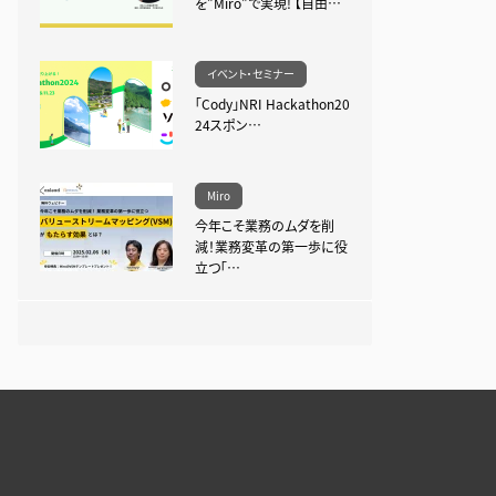
を”Miro”で実現! 【自由…
イベント・セミナー
「Cody」NRI Hackathon20
24スポン…
Miro
今年こそ業務のムダを削
減！業務変革の第一歩に役
立つ「…