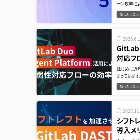
ーン攻撃によ
DevSecOps
2026.6.
GitLa
対応フ
はじめに近
まっています。
DevSecOps
2025.11
シフトレ
導入メ