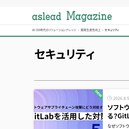
S
k
i
p
t
AI・DX時代のソリューションナレッジ
開発生産性向上
セキュリティ
o
c
セキュリティ
o
n
t
e
n
t
2026.8.
ソフト
る？Gi
なぜソフトウ