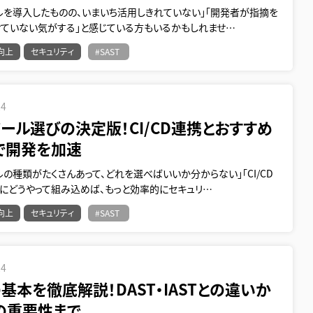
ールを導入したものの、いまいち活用しきれていない」「開発者が指摘を
せていない気がする」と感じている方もいるかもしれませ…
向上
セキュリティ
#SAST
24
ツール選びの決定版！CI/CD連携とおすすめ
で開発を加速
ールの種類がたくさんあって、どれを選べばいいか分からない」「CI/CD
ンにどうやって組み込めば、もっと効率的にセキュリ…
向上
セキュリティ
#SAST
24
の基本を徹底解説！DAST・IASTとの違いか
の重要性まで