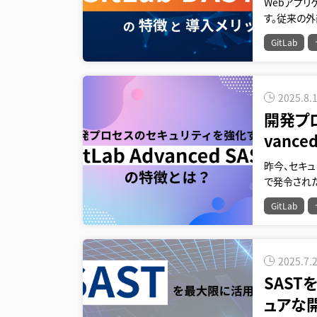
Webアプ
す。従来の
GitLab
2025.8.
開発プロ
vanc
昨今、セキュ
で発令された
GitLab
2025.7.
SAS
ュアな