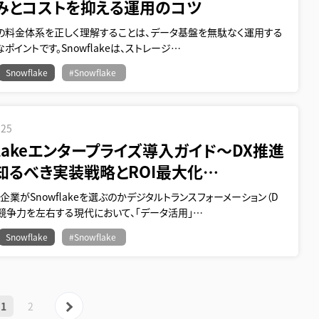
みとコストを抑える運用のコツ
akeの料金体系を正しく理解することは、データ基盤を無駄なく運用する
ポイントです。Snowflakeは、ストレージ…
Snowflake
#Snowflake
.25
flakeエンタープライズ導入ガイド〜DX推進
知るべき実装戦略とROI最大化…
企業がSnowflakeを選ぶのかデジタルトランスフォーメーション（D
競争力を左右する現代において、「データ活用」…
Snowflake
#Snowflake
次へ »
1
2