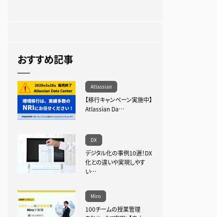
おすすめ記事
Atlassian
【移行キャンペーン実施中】
Atlassian Da…
DX
デジタル化の事例10選！DX
化との違いや実現しやす
い…
Miro
100チームの授業管理