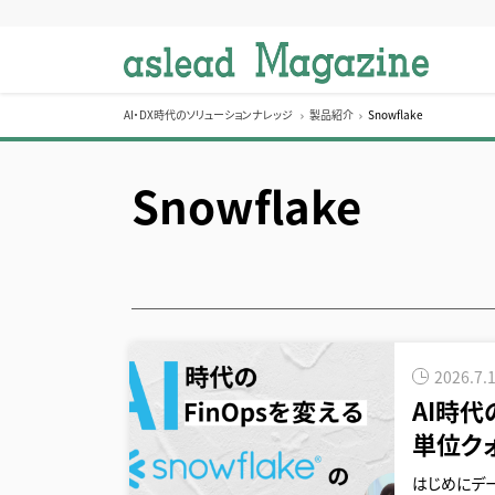
S
k
i
p
t
AI・DX時代のソリューションナレッジ
製品紹介
Snowflake
o
c
Snowflake
o
n
t
e
n
t
2026.7.
AI時代
単位ク
はじめにデ