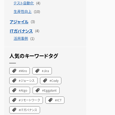
テスト自動化
生産性向上
アジャイル
ITガバナンス
活用事例
人気のキーワードタグ
#Miro
#Jira
#ジョーシス
#Cody
#Atgo
#Eggplant
#リモートワーク
#ICT
#ITガバナンス