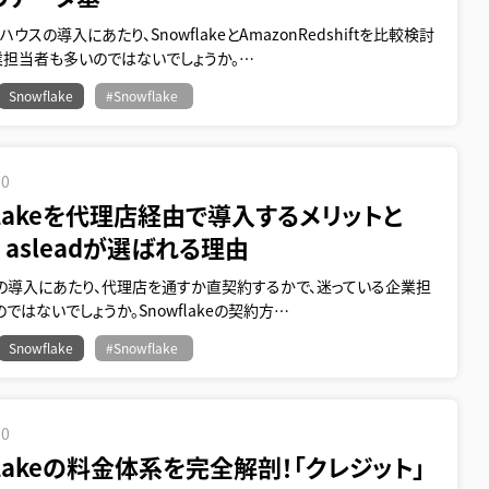
ウスの導入にあたり、SnowflakeとAmazonRedshiftを比較検討
業担当者も多いのではないでしょうか。…
Snowflake
#Snowflake
10
flakeを代理店経由で導入するメリットと
I asleadが選ばれる理由
akeの導入にあたり、代理店を通すか直契約するかで、迷っている企業担
ではないでしょうか。Snowflakeの契約方…
Snowflake
#Snowflake
10
flakeの料金体系を完全解剖！「クレジット」