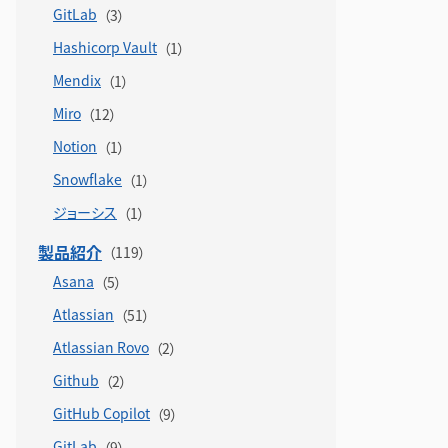
GitLab
Hashicorp Vault
Mendix
Miro
Notion
Snowflake
ジョーシス
製品紹介
Asana
Atlassian
Atlassian Rovo
Github
GitHub Copilot
GitLab