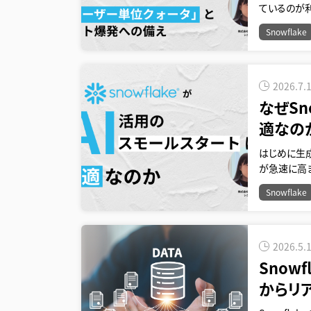
ているのが利
Snowflake
2026.7.
なぜSn
適なの
はじめに生成
が急速に高ま
Snowflake
2026.5.
Snow
からリ