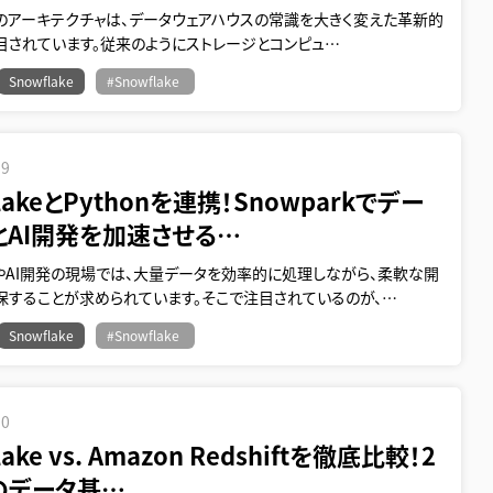
akeのアーキテクチャは、データウェアハウスの常識を大きく変えた革新的
目されています。従来のようにストレージとコンピュ…
Snowflake
#Snowflake
19
lakeとPythonを連携！Snowparkでデー
とAI開発を加速させる…
やAI開発の現場では、大量データを効率的に処理しながら、柔軟な開
保することが求められています。そこで注目されているのが、…
Snowflake
#Snowflake
10
lake vs. Amazon Redshiftを徹底比較！2
年のデータ基…