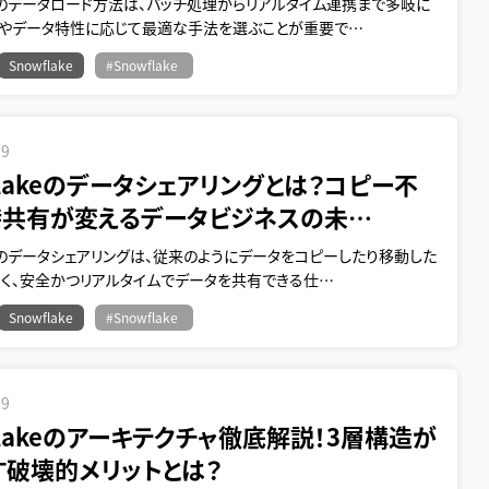
akeのデータロード方法は、バッチ処理からリアルタイム連携まで多岐に
途やデータ特性に応じて最適な手法を選ぶことが重要で…
Snowflake
#Snowflake
19
flakeのデータシェアリングとは？コピー不
時共有が変えるデータビジネスの未…
akeのデータシェアリングは、従来のようにデータをコピーしたり移動した
なく、安全かつリアルタイムでデータを共有できる仕…
Snowflake
#Snowflake
19
flakeのアーキテクチャ徹底解説！3層構造が
す破壊的メリットとは？