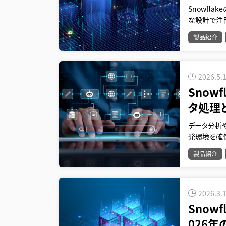
Snowfl
な設計で注
製品紹介
2026.5.
Snowf
タ処理
データ分析
発環境を確
製品紹介
2026.3.
Snowf
026