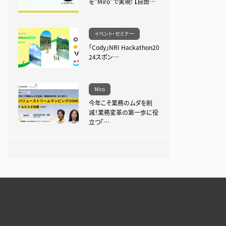
を”Miro”で実現! 【自由…
イベント・セミナー
「Cody」NRI Hackathon20
24スポン…
Miro
今年こそ業務のムダを削
減！業務変革の第一歩に役
立つ「…