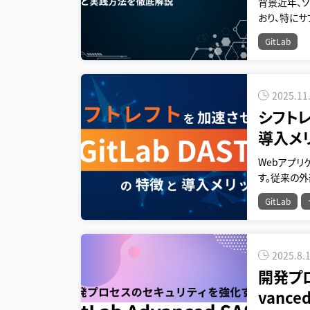
背景近年、
おり、特に
GitLab
2025.11
シフトレ
導入メ
Webアプ
す。従来の
GitLab
2025.8.
開発プロ
vanc