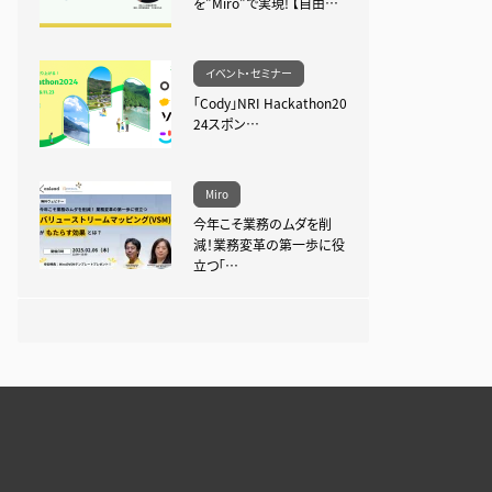
を”Miro”で実現! 【自由…
イベント・セミナー
「Cody」NRI Hackathon20
24スポン…
Miro
今年こそ業務のムダを削
減！業務変革の第一歩に役
立つ「…