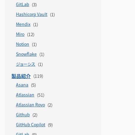
GitLab
Hashicorp Vault
Mendix
Miro
Notion
Snowflake
ジョーシス
製品紹介
Asana
Atlassian
Atlassian Rovo
Github
GitHub Copilot
GitLab