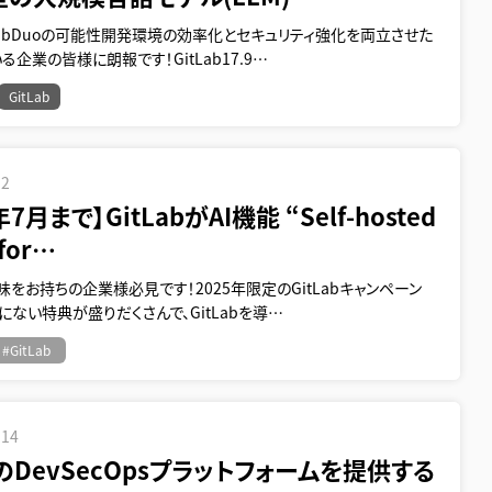
LabDuoの可能性開発環境の効率化とセキュリティ強化を両立させた
る企業の皆様に朗報です！GitLab17.9…
GitLab
12
年7月まで】GitLabがAI機能 “Self-hosted
 for…
に興味をお持ちの企業様必見です！2025年限定のGitLabキャンペーン
にない特典が盛りだくさんで、GitLabを導…
#GitLab
.14
DevSecOpsプラットフォームを提供する