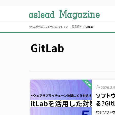
S
k
i
p
t
AI・DX時代のソリューションナレッジ
製品紹介
GitLab
o
c
GitLab
o
n
t
e
n
t
2026.8.
ソフト
る？Gi
なぜソフトウ