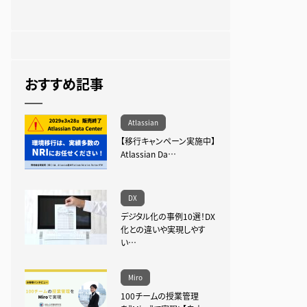
おすすめ記事
Atlassian
【移行キャンペーン実施中】
Atlassian Da…
DX
デジタル化の事例10選！DX
化との違いや実現しやす
い…
Miro
100チームの授業管理