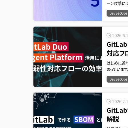
ーン攻撃によ
DevSecOps
2026.6.
GitLa
対応フ
はじめに近
まっています。
DevSecOps
2026.2.
GitL
解説