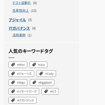
テスト自動化
生産性向上
アジャイル
ITガバナンス
活用事例
人気のキーワードタグ
#Miro
#Jira
#ジョーシス
#Cody
#Atgo
#Eggplant
#リモートワーク
#ICT
#ITガバナンス