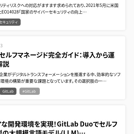
リティリスクへの対応がますます求められており、2021年5月に米国
EO14028「国家のサイバーセキュリティの向上…
セキュリティ
23
abセルフマネージド完全ガイド：導入から運
解説
の企業がデジタルトランスフォーメーションを推進する中、効率的なソフ
発環境の構築が重要な課題となっています。その選択肢の一…
GitLab
#GitLab
1
な開発環境を実現！GitLab Duoでセルフ
型の大規模言語モデル(LLM)…