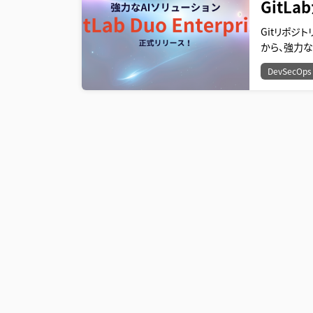
GitL
Gitリポジト
から、強力なA
DevSecOps