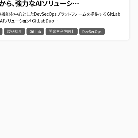
abから、強力なAIソリューシ…
リ機能を中心としたDevSecOpsプラットフォームを提供するGitLab
Iソリューション「GitLabDuo…
製品紹介
GitLab
開発生産性向上
DevSecOps