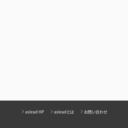
aslead HP
asleadとは
お問い合わせ