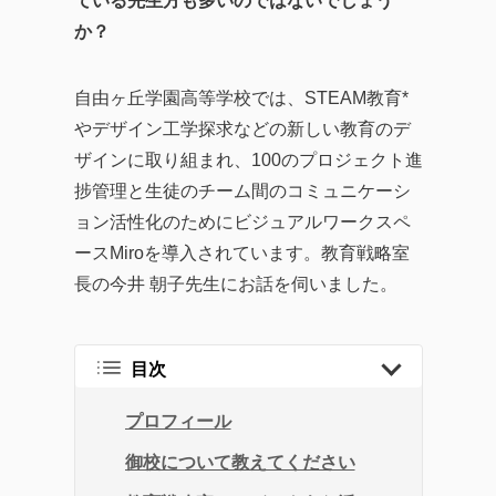
ている先生方も多いのではないでしょう
企業のITガバナンスの強
か？
化、業務効率化やDX化を
成功に導くソリューショ
自由ヶ丘学園高等学校では、STEAM教育*
ンまで、幅広い記事を提
やデザイン工学探求などの新しい教育のデ
供しています。
ザインに取り組まれ、100のプロジェクト進
企業が直面する課題の解
捗管理と生徒のチーム間のコミュニケーシ
決策として効率的なツー
ョン活性化のためにビジュアルワークスペ
ルの活用方法を探求し、
ースMiroを導入されています。教育戦略室
生産性の向上に繋がる実
長の今井 朝子先生にお話を伺いました。
践的な情報をお届けする
ことを目指します。
目次
プロフィール
御校について教えてください