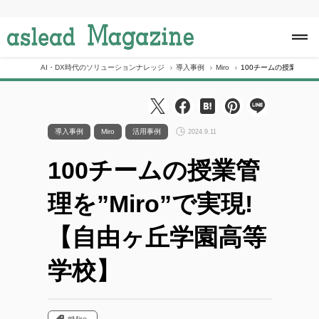
S
k
i
p
t
o
AI・DX時代のソリューションナレッジ
導入事例
Miro
100チームの授業管理を”
c
o
n
t
e
導入事例
Miro
活用事例
2024.9.11
n
t
100チームの授業管
理を”Miro”で実現!
【自由ヶ丘学園高等
学校】