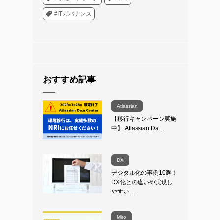
#ITガバナンス
おすすめ記事
Atlassian
【移行キャンペーン実施
中】 Atlassian Da…
DX
デジタル化の事例10選！
DX化との違いや実現し
やすい…
Miro