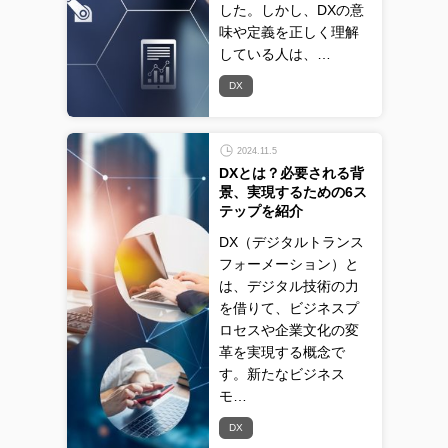
した。しかし、DXの意
味や定義を正しく理解
している人は、…
DX
2024.11.5
DXとは？必要される背
景、実現するための6ス
テップを紹介
DX（デジタルトランス
フォーメーション）と
は、デジタル技術の力
を借りて、ビジネスプ
ロセスや企業文化の変
革を実現する概念で
す。新たなビジネス
モ…
DX