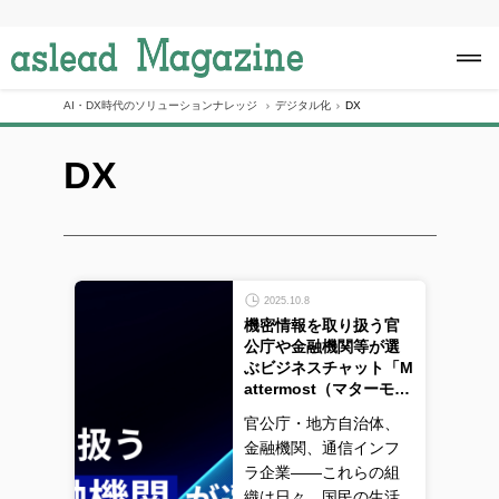
S
k
i
p
t
o
AI・DX時代のソリューションナレッジ
デジタル化
DX
c
o
DX
n
t
e
n
t
2025.10.8
機密情報を取り扱う官
公庁や金融機関等が選
ぶビジネスチャット「M
attermost（マターモ…
官公庁・地方自治体、
金融機関、通信インフ
ラ企業――これらの組
織は日々、国民の生活