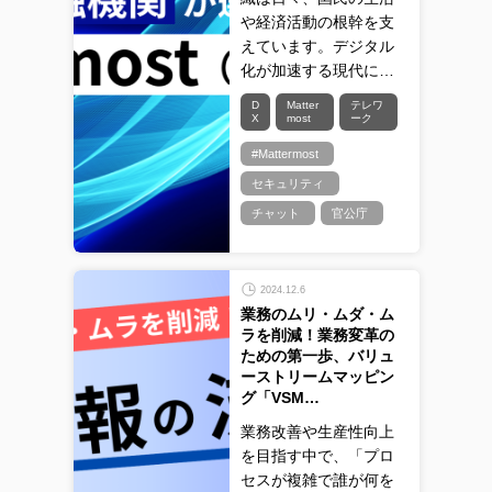
や経済活動の根幹を支
えています。デジタル
化が加速する現代に…
D
Matter
テレワ
X
most
ーク
#Mattermost
セキュリティ
チャット
官公庁
2024.12.6
業務のムリ・ムダ・ム
ラを削減！業務変革の
ための第一歩、バリュ
ーストリームマッピン
グ「VSM…
業務改善や生産性向上
を目指す中で、「プロ
セスが複雑で誰が何を