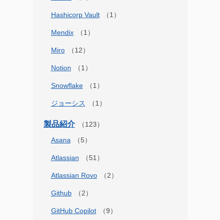
Hashicorp Vault
Mendix
Miro
Notion
Snowflake
ジョーシス
製品紹介
Asana
Atlassian
Atlassian Rovo
Github
GitHub Copilot