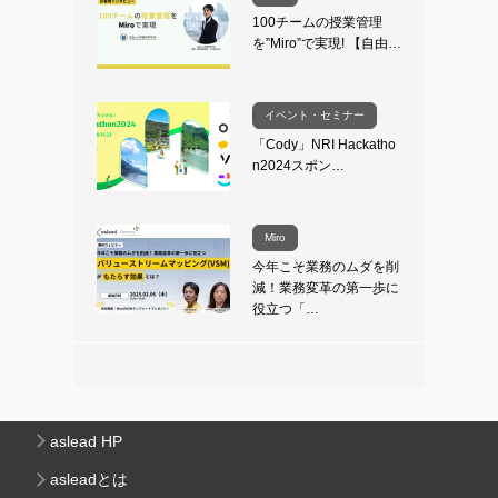
100チームの授業管理
を”Miro”で実現! 【自由…
イベント・セミナー
「Cody」NRI Hackatho
n2024スポン…
Miro
今年こそ業務のムダを削
減！業務変革の第一歩に
役立つ「…
aslead HP
asleadとは