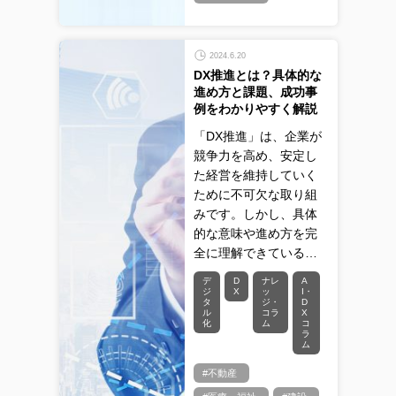
2024.6.20
DX推進とは？具体的な
進め方と課題、成功事
例をわかりやすく解説
「DX推進」は、企業が
競争力を高め、安定し
た経営を維持していく
ために不可欠な取り組
みです。しかし、具体
的な意味や進め方を完
全に理解できている…
デ
D
ナレ
A
ジ
X
ッ
I・
タ
ジ・
D
ル
コラ
X
化
ム
コ
ラ
ム
#不動産