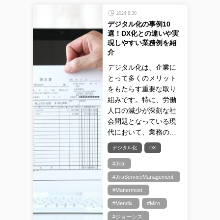
2024.8.30
デジタル化の事例10
選！DX化との違いや実
現しやすい業務例を紹
介
デジタル化は、企業に
とって多くのメリット
をもたらす重要な取り
組みです。特に、労働
人口の減少が深刻な社
会問題となっている現
代において、業務の…
デジタル化
DX
#Jira
#JiraServiceManagement
#Mattermost
#Mendix
#Miro
#ジョーシス