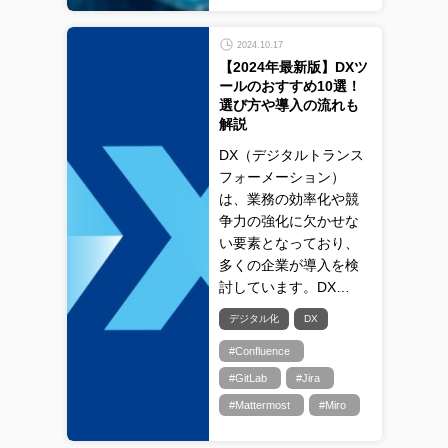
2024.10.17
【2024年最新版】DXツ
ールのおすすめ10選！
選び方や導入の流れも
解説
DX（デジタルトランス
フォーメーション）
は、業務の効率化や競
争力の強化に欠かせな
い要素となっており、
多くの企業が導入を検
討しています。DX…
デジタル化
DX
#Confluence
#GitLab
#Jira
#Mattermost
#Miro