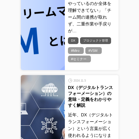
やっているのか全体を
理解できてない」「チ
ーム間の連携が取れ
ず、二重作業や手戻り
が…
DX
プロジェクト管理
#Miro
#VSM
#セミナー
2024.11.5
DX（デジタルトランス
フォーメーション）の
意味・定義をわかりや
すく解説
近年、DX（デジタルト
ランスフォーメーショ
ン）という言葉が広く
使われるようになりま