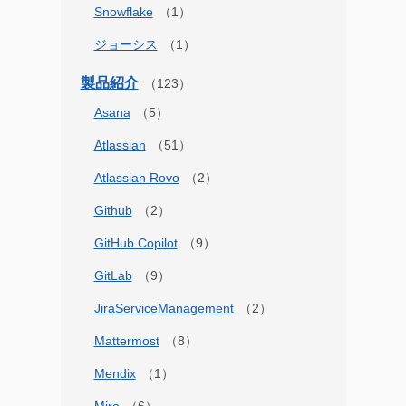
Snowflake
ジョーシス
製品紹介
Asana
Atlassian
Atlassian Rovo
Github
GitHub Copilot
GitLab
JiraServiceManagement
Mattermost
Mendix