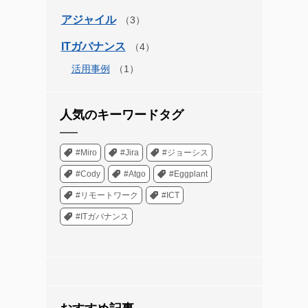
アジャイル
ITガバナンス
活用事例
人気のキーワードタグ
#Miro
#Jira
#ジョーシス
#Cody
#Atgo
#Eggplant
#リモートワーク
#ICT
#ITガバナンス