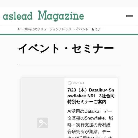
S
k
i
p
t
o
AI・DX時代のソリューションナレッジ
イベント・セミナー
c
o
イベント・セミナー
n
t
e
n
t
2026.6.4
7/23（木）Dataiku× Sn
owflake× NRI 3社合同
特別セミナーご案内
AI活用のDataiku、デー
タ基盤のSnowflake、戦
略・実行支援の野村総
合研究所が集結。デー