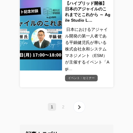
【ハイブリッド開催】
日本のアジャイルのこ
れまでとこれから ～ Ag
ile Studio L…
日本におけるアジャイ
ル開発の第一人者であ
る平鍋健児氏が率いる
株式会社永和システム
マネジメント（ESM）
が主催するイベント「A
gi…
イベント・セミナー
次へ »
1
2