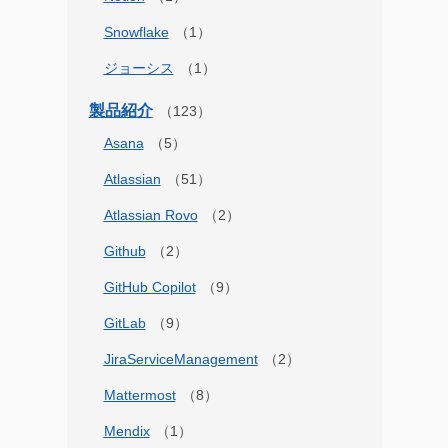
Snowflake
ジョーシス
製品紹介
Asana
Atlassian
Atlassian Rovo
Github
GitHub Copilot
GitLab
JiraServiceManagement
Mattermost
Mendix