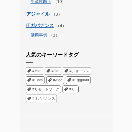
生産性向上
アジャイル
ITガバナンス
活用事例
人気のキーワードタグ
#Miro
#Jira
#ジョーシス
#Cody
#Atgo
#Eggplant
#リモートワーク
#ICT
#ITガバナンス