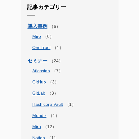
記事カテゴリー
導入事例
Miro
OneTrust
セミナー
Atlassian
GitHub
GitLab
Hashicorp Vault
Mendix
Miro
Notion