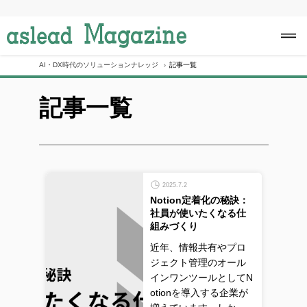
S
k
i
p
t
o
AI・DX時代のソリューションナレッジ
記事一覧
c
o
記事一覧
n
t
e
n
t
2025.7.2
Notion定着化の秘訣：
社員が使いたくなる仕
組みづくり
近年、情報共有やプロ
ジェクト管理のオール
インワンツールとしてN
otionを導入する企業が