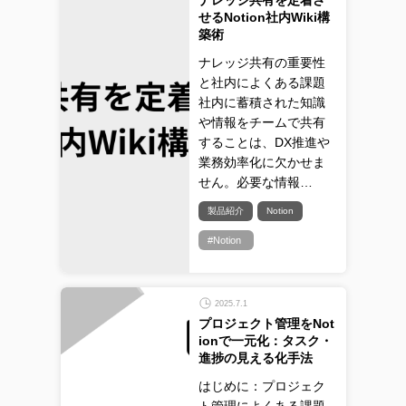
ナレッジ共有を定着さ
せるNotion社内Wiki構
築術
ナレッジ共有の重要性
と社内によくある課題
社内に蓄積された知識
や情報をチームで共有
することは、DX推進や
業務効率化に欠かせま
せん。必要な情報…
製品紹介
Notion
#Notion
2025.7.1
プロジェクト管理をNot
ionで一元化：タスク・
進捗の見える化手法
はじめに：プロジェク