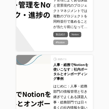
ト管理によくある課題
と背景現代のプロジェ
クトマネジメントでは
複数のプロジェクトを
同時並行で進めること
が当たり前になって…
製品紹介
Notion
#Notion
2025.7.1
人事・総務でNotionを
使いこなす：社内ポー
タルとオンボーディン
グ事例
はじめに：人事・総務
部門の情報管理と引き
継ぎでよくある課題人
事・総務部門では日々
多くの社内情報を扱い