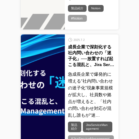
製品紹介
Notion
#Notion
2025.7.2
成長企業で深刻化する
社内問い合わせの「迷
子化」──放置すれば起
こる混乱と、Jira Ser…
急成長企業で爆発的に
増える“社内問い合わせ
の迷子化”現象事業規模
が拡大し、社員数や拠
点が増えると、「社内
の問い合わせ対応が混
乱し誰もが“迷…
製品
JiraServiceMan
紹介
agement
#JiraServiceManagement