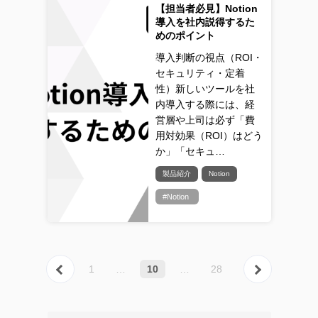
【担当者必見】Notion
導入を社内説得するた
めのポイント
導入判断の視点（ROI・
セキュリティ・定着
性）新しいツールを社
内導入する際には、経
営層や上司は必ず「費
用対効果（ROI）はどう
か」「セキュ…
製品紹介
Notion
#Notion
« 前へ
次へ
1
…
10
…
28