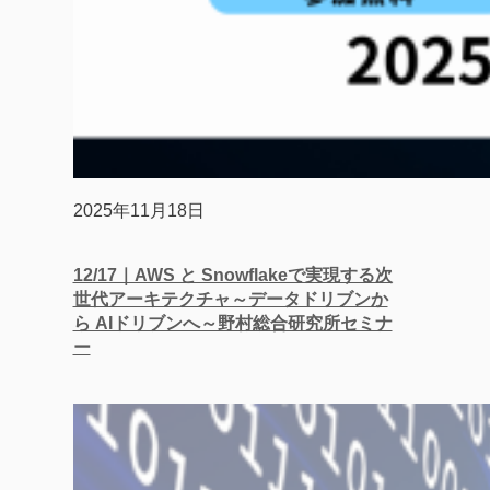
2025年11月18日
12/17｜AWS と​ Snowflakeで​実現する次
世代アーキテクチャ～​データドリブンか
ら​ AIドリブンへ​～野村総合研究所セミナ
ー