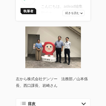
こんにちは。aslead編集
執筆者
部です。
最新ソフトウェア開発の
トレンドから、AI・DXツ
ールの効果的な活用法、
企業のITガバナンスの強
化、業務効率化やDX化を
成功に導くソリューショ
ンまで、幅広い記事を提
供しています。
企業が直面する課題の解
左から株式会社デンソー 法務部／山本係
決策として効率的なツー
長、西口課長、岩崎さん
ルの活用方法を探求し、
生産性の向上に繋がる実
践的な情報をお届けする
目次
ことを目指します。