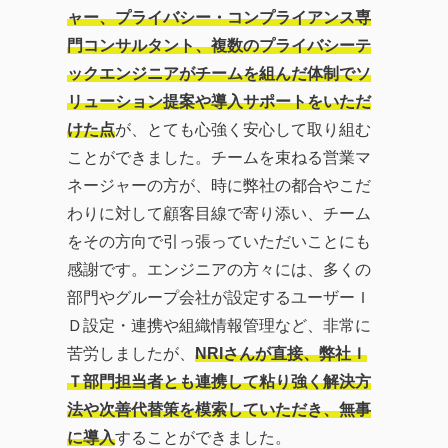
ャー、プライバシー・コンプライアンス専
門コンサルタント、複数のプライバシーテ
ックエンジニアがチームを組んだ体制でソ
リューション提案や導入サポートをいただ
けた点
が、とても心強く安心して取り組む
ことができました。チームを束ねる営業マ
ネージャーの方が、時に弊社の都合やこだ
わりに対して顧客目線で寄り添い、チーム
をその方向で引っ張っていただいことにも
感謝です。エンジニアの方々には、多くの
部門やグループ会社が設定するユーザーＩ
Ｄ設定・連携や組織情報管理など、非常に
苦労しましたが、
NRIさんが直接、弊社Ｉ
Ｔ部門担当者とも連携して粘り強く解決方
法や次善代替策を模索していただき、無事
に導入
することができました。