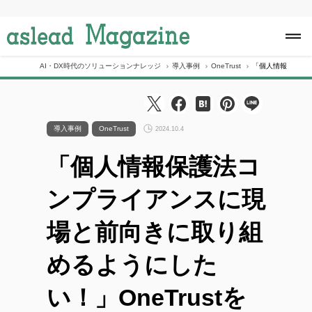
S
k
i
p
t
o
AI・DX時代のソリューションナレッジ
導入事例
OneTrust
「個人情報保護法コ
c
o
n
t
e
導入事例
OneTrust
2024.10.4
n
t
「個人情報保護法コ
ンプライアンスに現
場と前向きに取り組
めるようにした
い！」OneTrustを