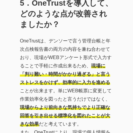
5
．OneTrustを導入して、
どのような点が改善され
ましたか？
OneTrustは、デンソーで言う管理台帳と年
次点検報告書の両方の内容を兼ね合わせて
おり、現場がWEBアンケート形式で入力す
ることで手軽に作成出来るため、
現場に
「判り難い・時間がかかり過ぎる」と言う
ストレスをかけず、効率的に入力を進める
ことが出来ます。単にWEB帳票に変更して
作業効率化を図ったと言うだけではなく、
現場からより前向きな気持ちでより正確な
回答を引き出せる標準化を図れたこと
が大
きな効果
だと考えています。
また、OneTrustにより、現場で個人情報を