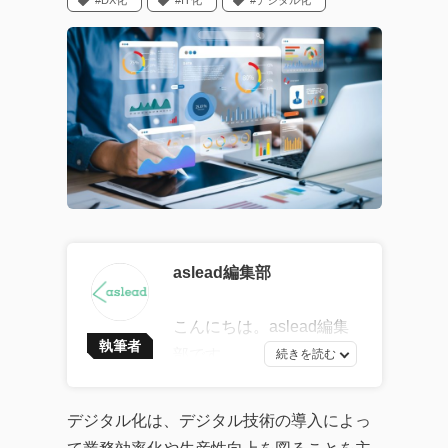
#DX化
#IT化
#デジタル化
aslead編集部
こんにちは。aslead編集
執筆者
部です。
最新ソフトウェア開発の
トレンドから、AI・DXツ
デジタル化は、デジタル技術の導入によっ
ールの効果的な活用法、