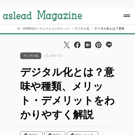
S
k
i
p
t
o
AI・DX時代のソリューションナレッジ
デジタル化
デジタル化とは？意味や種類
c
o
n
t
e
デジタル化
2024.5.21
n
t
デジタル化とは？意
味や種類、メリッ
ト・デメリットをわ
かりやすく解説