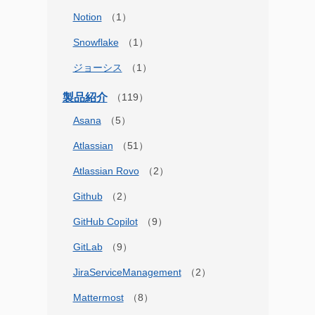
Notion
Snowflake
ジョーシス
製品紹介
Asana
Atlassian
Atlassian Rovo
Github
GitHub Copilot
GitLab
JiraServiceManagement
Mattermost