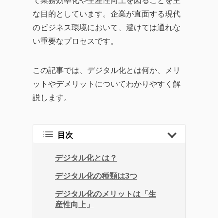
て業務効率化や生産性向上を図ることを主
企業のITガバナンスの強
な目的としています。企業が直面する現代
化、業務効率化やDX化を
のビジネス環境において、避けては通れな
成功に導くソリューショ
い重要なプロセスです。
ンまで、幅広い記事を提
供しています。
この記事では、デジタル化とは何か、メリ
企業が直面する課題の解
ットやデメリットについてわかりやすく解
決策として効率的なツー
説します。
ルの活用方法を探求し、
生産性の向上に繋がる実
践的な情報をお届けする
目次
ことを目指します。
デジタル化とは？
デジタル化の種類は3つ
デジタル化のメリットは「生
産性向上」