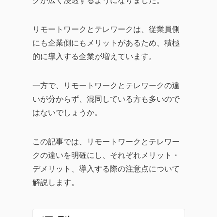
クが広く浸透するようになりました。
企業のITガバナンスの強
化、業務効率化やDX化を
リモートワークとテレワークは、従業員側
成功に導くソリューショ
にも企業側にもメリットがあるため、積極
ンまで、幅広い記事を提
的に導入する企業が増えています。
供しています。
企業が直面する課題の解
一方で、リモートワークとテレワークの違
決策として効率的なツー
いが分からず、混同している方も多いので
ルの活用方法を探求し、
はないでしょうか。
生産性の向上に繋がる実
践的な情報をお届けする
この記事では、リモートワークとテレワー
ことを目指します。
クの違いを明確にし、それぞれメリット・
デメリット、導入する際の注意点について
解説します。