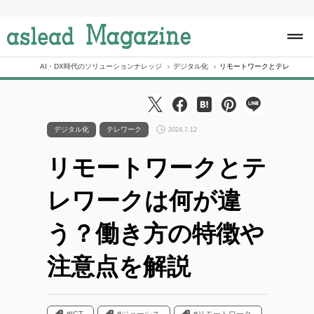
S
k
i
p
t
o
AI・DX時代のソリューションナレッジ
デジタル化
リモートワークとテレワーク
c
o
n
t
e
デジタル化
テレワーク
2024.7.12
n
t
リモートワークとテ
レワークは何が違
う？働き方の特徴や
注意点を解説