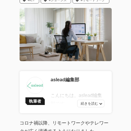
#ICT
#ジョーシス
#リモートワーク
aslead編集部
こんにちは。aslead編集
執筆者
部です。
最新ソフトウェア開発の
トレンドから、AI・DXツ
コロナ禍以降、リモートワークやテレワー
ールの効果的な活用法、