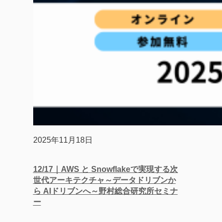
2025年11月18日
12/17｜AWS と​ Snowflakeで​実現する次
世代アーキテクチャ～​データドリブンか
ら​ AIドリブンへ​～野村総合研究所セミナ
ー