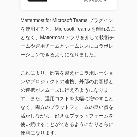
部です。
最新ソフトウェア開発の
トレンドから、AI・DXツ
Mattermost for Microsoft Teams プラグイン
ールの効果的な活用法、
を使用すると、Microsoft Teams を離れるこ
企業のITガバナンスの強
となく、Mattermost アプリを介して技術チ
化、業務効率化やDX化を
ームや運用チームとシームレスにコラボレ
成功に導くソリューショ
ーションできるようになりました。
ンまで、幅広い記事を提
供しています。
これにより、部署を越えたコラボレーショ
企業が直面する課題の解
ンやプロジェクトの連携、外部のお客様と
決策として効率的なツー
の連携がスムーズに行えるようになりま
ルの活用方法を探求し、
す。また、運用コストを大幅に増やすこと
生産性の向上に繋がる実
なく、両方のプラットフォームの良い点を
践的な情報をお届けする
活かしながら、好きなプラットフォームを
ことを目指します。
使い続けることができるようになりさらに
便利になります。