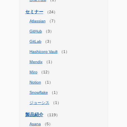
セミナー
Atlassian
GitHub
GitLab
Hashicorp Vault
Mendix
Miro
Notion
Snowflake
ジョーシス
製品紹介
Asana