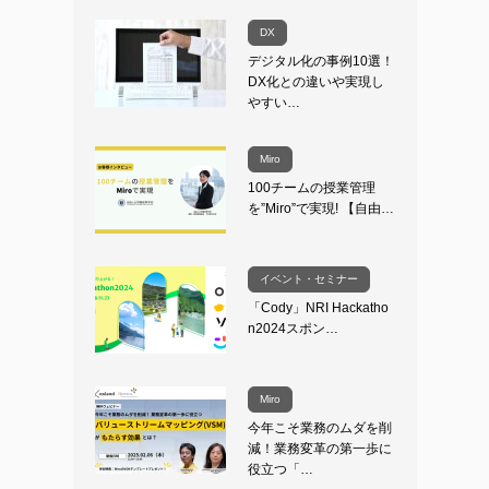
DX
デジタル化の事例10選！
DX化との違いや実現し
やすい…
Miro
100チームの授業管理
を”Miro”で実現! 【自由…
イベント・セミナー
「Cody」NRI Hackatho
n2024スポン…
Miro
今年こそ業務のムダを削
減！業務変革の第一歩に
役立つ「…