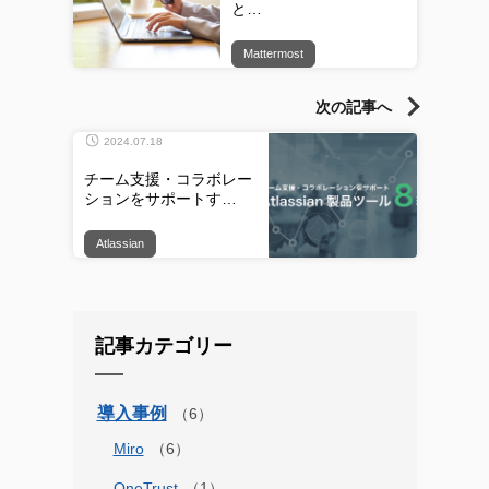
と…
Mattermost
次の記事へ
2024.07.18
チーム支援・コラボレー
ションをサポートす…
Atlassian
記事カテゴリー
導入事例
Miro
OneTrust