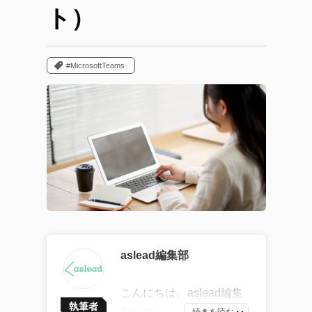
ト）
#MicrosoftTeams
aslead編集部
こんにちは。aslead編集
執筆者