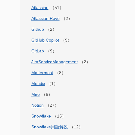
Atlassian
Atlassian Rovo
Github
GitHub Copilot
GitLab
JiraServiceManagement
Mattermost
Mendix
Miro
Notion
Snowflake
Snowflake用語解説