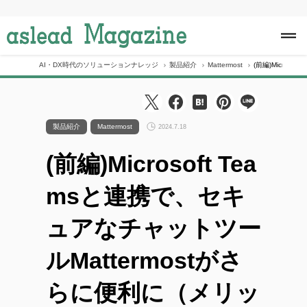
S
k
i
p
t
o
AI・DX時代のソリューションナレッジ
製品紹介
Mattermost
(前編)Micros
c
o
n
t
e
製品紹介
Mattermost
2024.7.18
n
t
(前編)Microsoft Tea
msと連携で、セキ
ュアなチャットツー
ルMattermostがさ
らに便利に（メリッ