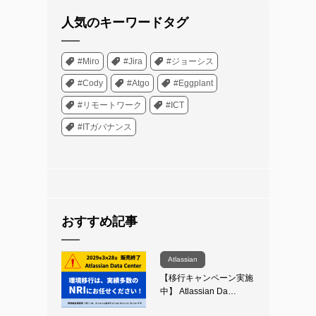
人気のキーワードタグ
#Miro
#Jira
#ジョーシス
#Cody
#Atgo
#Eggplant
#リモートワーク
#ICT
#ITガバナンス
おすすめ記事
Atlassian
【移行キャンペーン実施
中】 Atlassian Da…