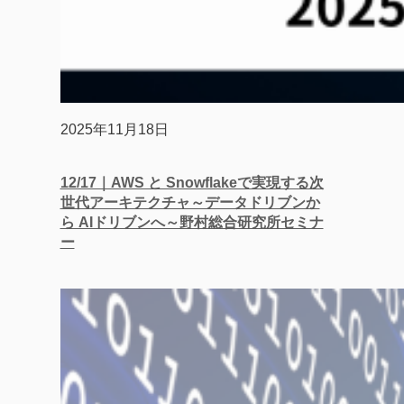
2025年11月18日
12/17｜AWS と​ Snowflakeで​実現する次
世代アーキテクチャ～​データドリブンか
ら​ AIドリブンへ​～野村総合研究所セミナ
ー