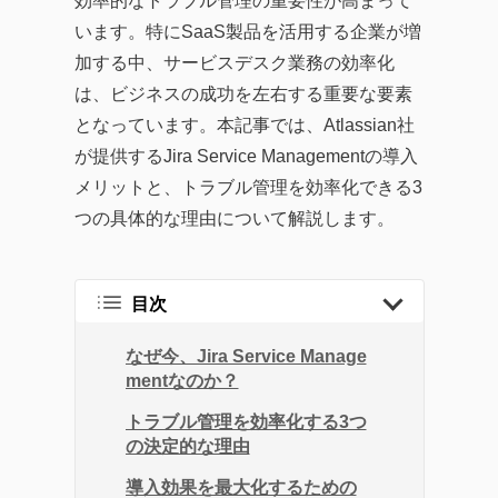
効率的なトラブル管理の重要性が高まって
企業のITガバナンスの強
います。特にSaaS製品を活用する企業が増
化、業務効率化やDX化を
加する中、サービスデスク業務の効率化
成功に導くソリューショ
は、ビジネスの成功を左右する重要な要素
ンまで、幅広い記事を提
となっています。本記事では、Atlassian社
供しています。
が提供するJira Service Managementの導入
企業が直面する課題の解
メリットと、トラブル管理を効率化できる3
決策として効率的なツー
つの具体的な理由について解説します。
ルの活用方法を探求し、
生産性の向上に繋がる実
践的な情報をお届けする
目次
ことを目指します。
なぜ今、Jira Service Manage
mentなのか？
トラブル管理を効率化する3つ
の決定的な理由
導入効果を最大化するための