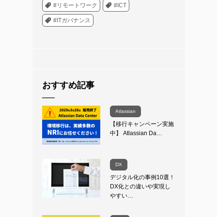
#リモートワーク
#ICT
#ITガバナンス
おすすめ記事
Atlassian
【移行キャンペーン実施
中】 Atlassian Da…
DX
デジタル化の事例10選！
DX化との違いや実現し
やすい…