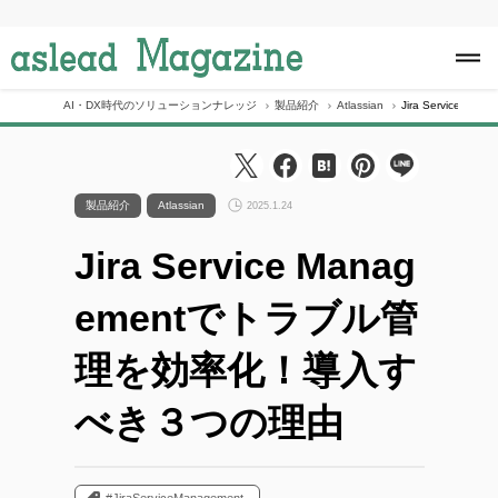
S
k
i
p
t
o
AI・DX時代のソリューションナレッジ
製品紹介
Atlassian
Jira Servic
c
o
n
t
e
製品紹介
Atlassian
2025.1.24
n
t
Jira Service Manag
ementでトラブル管
理を効率化！導入す
べき３つの理由