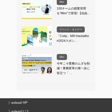
Miro
100チームの授業管理
を”Miro”で実現! 【自由…
イベント・セミナー
「Cody」NRI Hackatho
n2024スポン…
Miro
今年こそ業務のムダを削
減！業務変革の第一歩に
役立つ「…
aslead HP
asleadとは