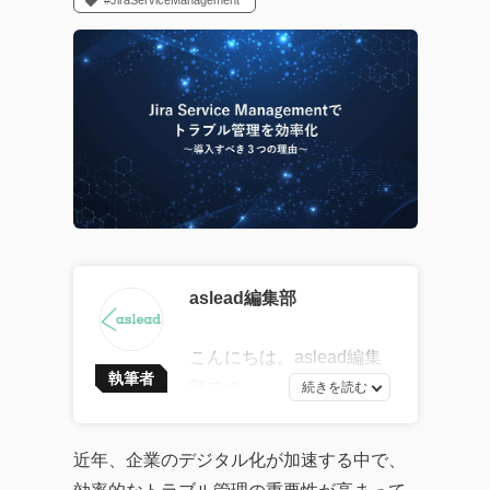
#JiraServiceManagement
aslead編集部
こんにちは。aslead編集
執筆者
部です。
最新ソフトウェア開発の
トレンドから、AI・DXツ
近年、企業のデジタル化が加速する中で、
ールの効果的な活用法、