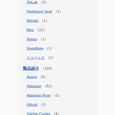
GitLab
Hashicorp Vault
Mendix
Miro
Notion
Snowflake
ジョーシス
製品紹介
Asana
Atlassian
Atlassian Rovo
Github
GitHub Copilot