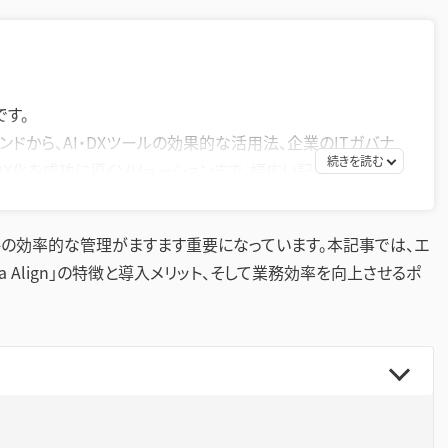
です。
ンドから、AI・DXツールの効果的な活用法、企業のITガバナ
DX化を成功に導くソリューションまで、幅広い記事を提供して
策として効率的なツールの活用方法を探求し、生産性の向
トの効率的な管理がますます重要になっています。本記事では、エ
お届けすることを目指します。
a Align」の特徴と導入メリット、そして業務効率を向上させるポ