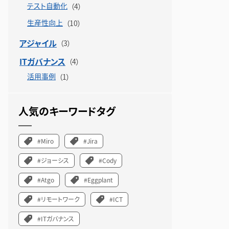
テスト自動化
生産性向上
アジャイル
ITガバナンス
活用事例
人気のキーワードタグ
#Miro
#Jira
#ジョーシス
#Cody
#Atgo
#Eggplant
#リモートワーク
#ICT
#ITガバナンス