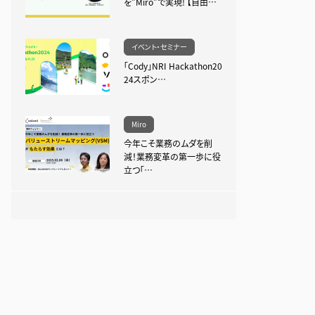
を”Miro”で実現! 【自由…
イベント・セミナー
「Cody」NRI Hackathon20
24スポン…
Miro
今年こそ業務のムダを削
減！業務変革の第一歩に役
立つ「…