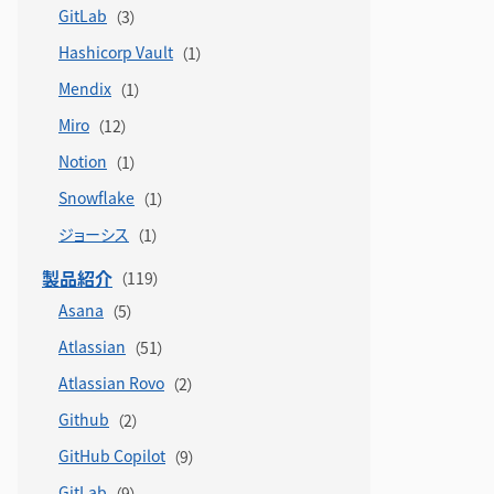
GitLab
Hashicorp Vault
Mendix
Miro
Notion
Snowflake
ジョーシス
製品紹介
Asana
Atlassian
Atlassian Rovo
Github
GitHub Copilot
GitLab