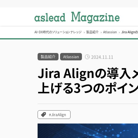
S
k
i
p
t
AI・DX時代のソリューションナレッジ
製品紹介
Atlassian
Jira A
o
c
o
製品紹介
Atlassian
2024.11.11
n
Jira Alignの
t
e
上げる3つのポイ
n
t
#JiraAlign