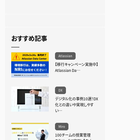
おすすめ記事
Atlassian
【移行キャンペーン実施中】
Atlassian Da…
DX
デジタル化の事例10選！DX
化との違いや実現しやす
い…
Miro
100チームの授業管理