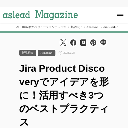
S
k
i
p
t
o
AI・DX時代のソリューションナレッジ
製品紹介
Atlassian
Jira Produc
c
o
n
t
e
製品紹介
Atlassian
2025.1.24
n
t
Jira Product Disco
veryでアイデアを形
に！活用すべき3つ
のベストプラクティ
ス