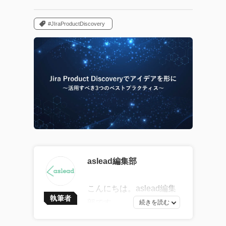
#JIraProductDiscovery
aslead編集部
こんにちは。aslead編集
執筆者
部です。
最新ソフトウェア開発の