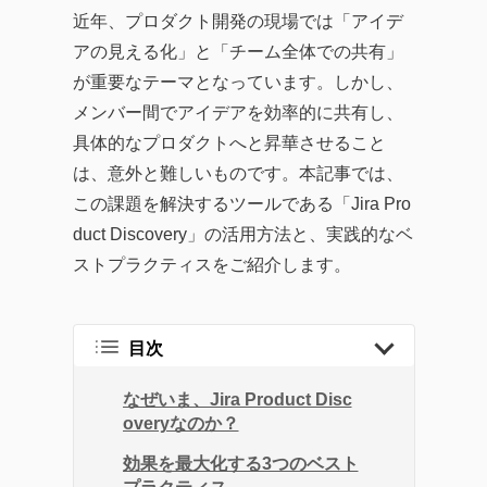
トレンドから、AI・DXツ
近年、プロダクト開発の現場では「アイデ
ールの効果的な活用法、
アの見える化」と「チーム全体での共有」
企業のITガバナンスの強
が重要なテーマとなっています。しかし、
化、業務効率化やDX化を
メンバー間でアイデアを効率的に共有し、
成功に導くソリューショ
具体的なプロダクトへと昇華させること
ンまで、幅広い記事を提
は、意外と難しいものです。本記事では、
供しています。
この課題を解決するツールである「Jira Pro
企業が直面する課題の解
duct Discovery」の活用方法と、実践的なベ
決策として効率的なツー
ストプラクティスをご紹介します。
ルの活用方法を探求し、
生産性の向上に繋がる実
践的な情報をお届けする
目次
ことを目指します。
なぜいま、Jira Product Disc
overyなのか？
効果を最大化する3つのベスト