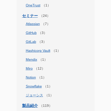
OneTrust
セミナー
Atlassian
GitHub
GitLab
Hashicorp Vault
Mendix
Miro
Notion
Snowflake
ジョーシス
製品紹介