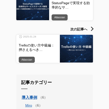
StatusPageで実現する効
率的なサ…
Atlassian
次の記事へ
2025.01.24
Trelloの使い方中級編：
押さえるべき…
Atlassian
記事カテゴリー
導入事例
Miro