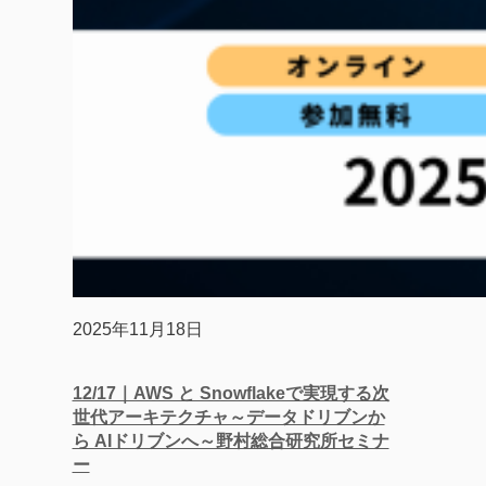
2025年11月18日
12/17｜AWS と​ Snowflakeで​実現する次
世代アーキテクチャ～​データドリブンか
ら​ AIドリブンへ​～野村総合研究所セミナ
ー