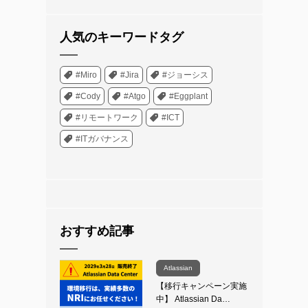
人気のキーワードタグ
#Miro
#Jira
#ジョーシス
#Cody
#Atgo
#Eggplant
#リモートワーク
#ICT
#ITガバナンス
おすすめ記事
Atlassian
【移行キャンペーン実施
中】 Atlassian Da…