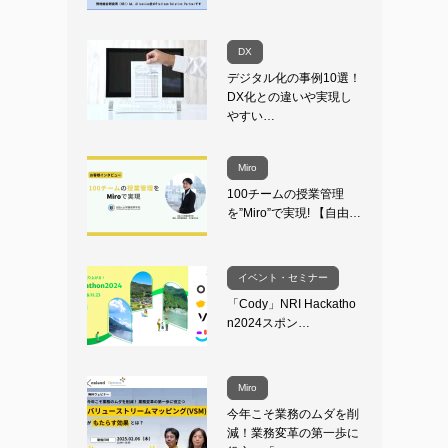
DX
デジタル化の事例10選！
DX化との違いや実現し
やすい…
Miro
100チームの授業管理
を”Miro”で実現! 【自由…
イベント・セミナー
「Cody」NRI Hackatho
n2024スポン…
Miro
今年こそ業務のムダを削
減！業務変革の第一歩に