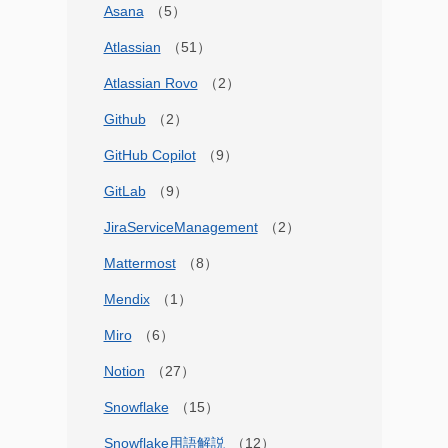
Asana
Atlassian
Atlassian Rovo
Github
GitHub Copilot
GitLab
JiraServiceManagement
Mattermost
Mendix
Miro
Notion
Snowflake
Snowflake用語解説