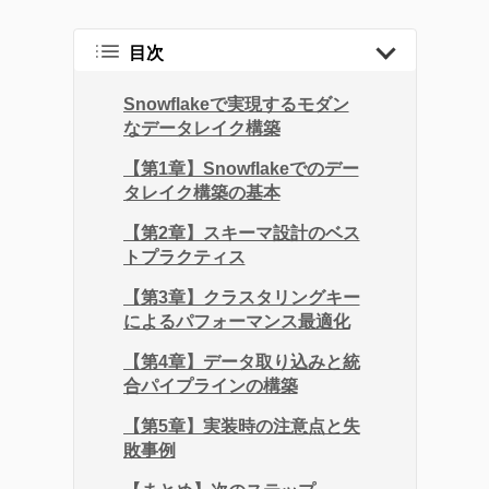
トレンドから、AI・DXツ
ールの効果的な活用法、
目次
企業のITガバナンスの強
化、業務効率化やDX化を
Snowflakeで実現するモダン
なデータレイク構築
成功に導くソリューショ
ンまで、幅広い記事を提
【第1章】Snowflakeでのデー
タレイク構築の基本
供しています。
企業が直面する課題の解
【第2章】スキーマ設計のベス
決策として効率的なツー
トプラクティス
ルの活用方法を探求し、
【第3章】クラスタリングキー
生産性の向上に繋がる実
によるパフォーマンス最適化
践的な情報をお届けする
【第4章】データ取り込みと統
ことを目指します。
合パイプラインの構築
【第5章】実装時の注意点と失
敗事例