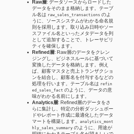
Raw層
: データソースからロードした
データをそのまま格納します。テーブ
ル名は
のよ
raw_sales_transactions
うに、ソースシステムがわかる命名規
則を採用します。取り込み日時やソー
スファイル名といったメタデータを列
として追加することで、トレーサビリ
ティを確保します。
Refined層
: Raw層のデータをクレン
ジングし、ビジネスルールに基づいて
変換したデータを格納します。例え
ば、顧客マスタと売上トランザクショ
ンを結合し、顧客名を付与するなどの
処理を行います。テーブル名は
refin
のように、データの意
ed_sales_fact
味がわかる名前にします。
Analytics層
: Refined層のデータをさ
らに集計し、特定の分析ダッシュボー
ドやレポート作成に最適化したデータ
マートを構築します。
analytics_mont
のように、用途が
hly_sales_summary
明確にわかるテーブル名が望ましいで