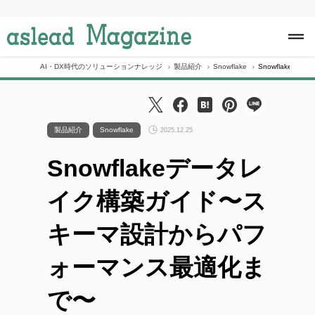
S
k
i
p
t
o
AI・DX時代のソリューションナレッジ
製品紹介
Snowflake
Snowflake
c
o
n
t
e
製品紹介
Snowflake
2025.12.25
n
t
Snowflakeデータレ
イク構築ガイド〜ス
キーマ設計からパフ
ォーマンス最適化ま
で〜