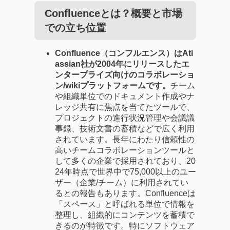
Confluenceとは？概要と市場
での立ち位置
Confluence（コンフルエンス）はAtl
assian社が2004年にリリースしたエ
ンタープライズ向けのコラボレーショ
ン/wikiプラットフォームです。
チーム
や組織単位でのドキュメント作成やナ
レッジ共有に焦点を当てたツールで、
プロジェクトの進行状況管理や会議議
事録、技術文書の蓄積などで広く利用
されています。長年にわたり信頼性の
高いチームコラボレーションツールと
して多くの企業で採用されており、20
24年時点で世界中で75,000以上のユー
ザー（企業/チーム）に利用されてい
るとの報告もあります。Confluenceは
「スペース」と呼ばれる単位で情報を
整理し、組織的にコンテンツを蓄積で
きるのが特徴です。特にソフトウェア