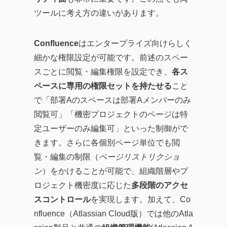
ツールに考え方の違いがあります。
Confluence
はエンタープライズ向けらしく
細かな権限設定が可能です。前述のスペー
スごとに閲覧・編集権限を設定でき、
各ス
ペースに専用の権限セットを持たせる
こと
で「部署Aのスペースは部署Aメンバーのみ
閲覧可」「機密プロジェクトのページは特
定ユーザーのみ編集可」といった制御がで
きます。さらに各個別ページ単位でも閲
覧・編集の制限（
ページリストリクショ
ン
）をかけることが可能で、組織階層やプ
ロジェクト機密度に応じた
多段階のアクセ
スコントロール
を実現します。加えて、Co
nfluence（Atlassian Cloud版）では他のAtla