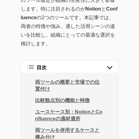
のツール選定が組織の生産性に大きく影響
企業のITガバナンスの強
します。特に注目されるのが
Notion
と
Conf
化、業務効率化やDX化を
luence
の2つのツールです。本記事では、
成功に導くソリューショ
両者の特徴や強み、適した活用シーンの違
ンまで、幅広い記事を提
いを比較し、組織にとっての最適な選択を
供しています。
検討します。
企業が直面する課題の解
決策として効率的なツー
ルの活用方法を探求し、
目次
生産性の向上に繋がる実
両ツールの概要と市場での位
践的な情報をお届けする
置付け
ことを目指します。
比較観点別の機能と特徴
ユースケース別：NotionとCo
nfluenceの適材適所
両ツールを併用するケースと
棲み分け