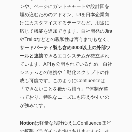
ンや、ページにガントチャートや設計図を
埋め込むためのアドオン、UIを日本企業向
けにカスタマイズするテーマなど、用途に
応じて機能を追加できます。自社開発のJira
やTrelloなどとの親和性は言うまでもなく、
サードパーティ製も含め3000以上の外部ツ
ールと連携
できるエコシステムが確立され
ています。APIも公開されているため、自社
システムとの連携や自動化スクリプトの作
成も可能です。このようにConfluenceは
「できないことを後から補う」**体制が整
っており、特殊なニーズにも応えやすいの
が強みです。
Notion
は軽量な設計ゆえにConfluenceほど
の拡張プラグイン市場はありませんが、そ