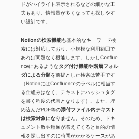
ドがハイライト表示されるなどの細かな工
夫もあり、情報量が多くなっても探しやす
い設計です。
Notionの検索機能
も基本的なキーワード検
索には対応しており、小規模な利用範囲で
あれば問題なく機能します。しかしConflue
nceにあるような
タグ付け機能や階層フォル
ダによる分類
を前提とした検索は苦手です
（NotionにはConfluenceのラベルに相当す
る仕組みはなく、テキストにハッシュタグ
を書く程度の代替となります）。また、埋
め込んだPDF等の
添付ファイル内テキスト
は検索対象になりませ
ん。そのため、ドキ
ュメント数や種類が増えてくると目的の情
報を探し出すのに時間がかかるケースがあ