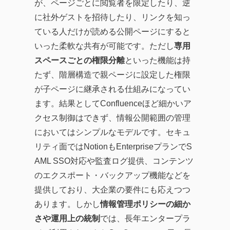
が、ページごとに閲覧者を限定したり、逆
に社外ゲストを招待したり、リンクを知っ
ている人だけが読める公開ページにすると
いった柔軟な共有が可能です。ただし
専用
スペースごとの権限分離
といった機能は持
たず、階層構造で親ページに設定した権限
が子ページに継承される仕組みになってい
ます。結果としてConfluenceほど細かいア
クセス制御はできず、情報公開範囲の管理
においてはシンプルなモデルです。セキュ
リティ面ではNotionもEnterpriseプランでS
AML SSO対応や監査ログ提供、コンテンツ
のエクスポート・バックアップ機能などを
提供しており、大企業の要件にも応えつつ
あります。しかし
情報管理ポリシーの細か
さや運用上の統制
では、長年エンタープラ