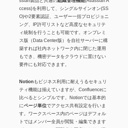
ssian製品と共通の
組織管理機能
(Atlassian A
ccess)を利用して、シングルサインオン(SS
O)や2要素認証、ユーザー一括プロビジョニ
ング、IP許可リストなど高度なセキュリテ
ィ統制を行うことも可能です。オンプレミ
ス版（Data Center版）を自社サーバーに構
築すれば社内ネットワーク内に閉じた運用
もでき、機密データをクラウドに置けない
要件にも対応できます。
Notion
もビジネス利用に耐えうるセキュリ
ティ機能は揃えていますが、Confluenceに
比べるとシンプルです。Notionでは基本的
に
ページ単位
でアクセス共有設定を行いま
す。ワークスペース内のページはデフォル
トではメンバー全員が閲覧・編集できます