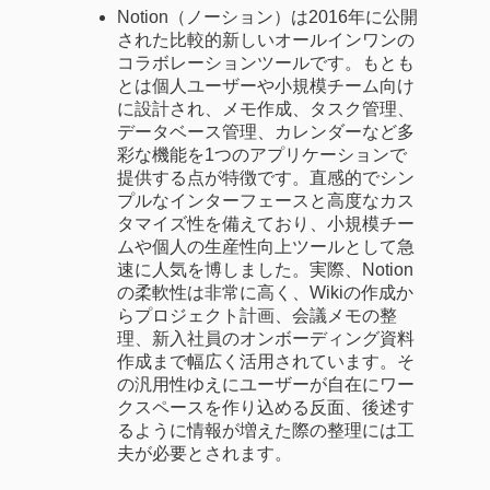
Notion（ノーション）は2016年に公開
された比較的新しいオールインワンの
コラボレーションツールです。もとも
とは個人ユーザーや小規模チーム向け
に設計され、メモ作成、タスク管理、
データベース管理、カレンダーなど多
彩な機能を1つのアプリケーションで
提供する点が特徴です。直感的でシン
プルなインターフェースと高度なカス
タマイズ性を備えており、小規模チー
ムや個人の生産性向上ツールとして急
速に人気を博しました。実際、Notion
の柔軟性は非常に高く、Wikiの作成か
らプロジェクト計画、会議メモの整
理、新入社員のオンボーディング資料
作成まで幅広く活用されています。そ
の汎用性ゆえにユーザーが自在にワー
クスペースを作り込める反面、後述す
るように情報が増えた際の整理には工
夫が必要とされます。