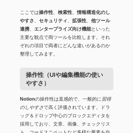
ここでは
操作性
、
検索性
、
情報構造化のし
やすさ
、
セキュリティ
、
拡張性
、
他ツール
連携
、
エンタープライズ向け機能
といった
主要な観点で両ツールを比較します。それ
ぞれの項目で両者にどんな違いがあるのか
整理してみます。
操作性（UIや編集機能の使い
やすさ）
Notion
の操作性は直感的で、一般的に
習得
のしやすさ
で高く評価されています。ドラ
ッグ＆ドロップ中心のブロックエディタを
採用しており、文章、画像、チェックリス
ト、コードスニペットなど多様な要素を自