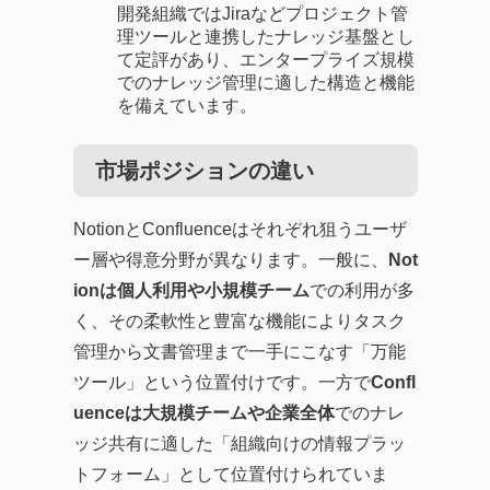
開発組織ではJiraなどプロジェクト管
理ツールと連携したナレッジ基盤とし
て定評があり、エンタープライズ規模
でのナレッジ管理に適した構造と機能
を備えています。
市場ポジションの違い
NotionとConfluenceはそれぞれ狙うユーザ
ー層や得意分野が異なります。一般に、
Not
ionは個人利用や小規模チーム
での利用が多
く、その柔軟性と豊富な機能によりタスク
管理から文書管理まで一手にこなす「万能
ツール」という位置付けです。一方で
Confl
uenceは大規模チームや企業全体
でのナレ
ッジ共有に適した「組織向けの情報プラッ
トフォーム」として位置付けられていま