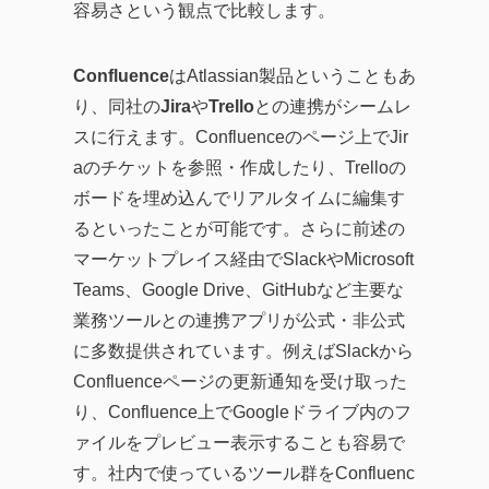
容易さという観点で比較します。
Confluence
はAtlassian製品ということもあ
り、同社の
Jira
や
Trello
との連携がシームレ
スに行えます。Confluenceのページ上でJir
aのチケットを参照・作成したり、Trelloの
ボードを埋め込んでリアルタイムに編集す
るといったことが可能です。さらに前述の
マーケットプレイス経由でSlackやMicrosoft
Teams、Google Drive、GitHubなど主要な
業務ツールとの連携アプリが公式・非公式
に多数提供されています。例えばSlackから
Confluenceページの更新通知を受け取った
り、Confluence上でGoogleドライブ内のフ
ァイルをプレビュー表示することも容易で
す。社内で使っているツール群をConfluenc