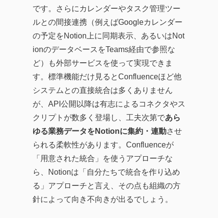
です。さらにカレンダーやタスク管理ツー
ルとの間接連携（例えばGoogleカレンダー
の予定をNotion上に同期表示、あるいはNot
ionのデータベースをTeams経由で参照な
ど）も外部サービスを使って実現できま
す。標準機能だけ見るとConfluenceほど他
システムとの直接統合は多くありません
が、API公開以降は有志によるコネクタやス
クリプトが数多く登場し、工夫次第で
あら
ゆる業務データをNotionに集約・連動
させ
られる柔軟性があります。Confluenceが
「用意された統合」を使うアプローチな
ら、Notionは「自分たちで統合を作り込め
る」アプローチと言え、その点も組織の方
針によって向き不向きが出るでしょう。