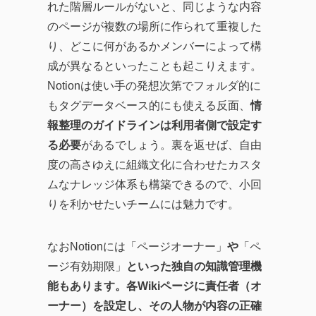
れた階層ルールがないと、同じような内容
のページが複数の場所に作られて重複した
り、どこに何があるかメンバーによって構
成が異なるといったことも起こりえます。
Notionは使い手の発想次第でフォルダ的に
もタグデータベース的にも使える反面、
情
報整理のガイドラインは利用者側で設定す
る必要
があるでしょう。裏を返せば、自由
度の高さゆえに組織文化に合わせたカスタ
ムなナレッジ体系も構築できるので、小回
りを利かせたいチームには魅力です。
なおNotionには「ページオーナー」
や
「ペ
ージ有効期限」
といった独自の知識管理機
能もあります。各Wikiページに責任者（オ
ーナー）を設定し、その人物が内容の正確