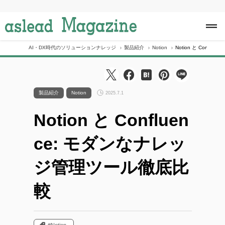
S
k
i
p
t
o
AI・DX時代のソリューションナレッジ
製品紹介
Notion
Notion と Conf
c
o
n
t
e
製品紹介
Notion
2025.7.1
n
t
Notion と Confluen
ce: モダンなナレッ
ジ管理ツール徹底比
較