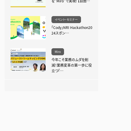
を”Miro”で実現! 【自由…
イベント・セミナー
「Cody」NRI Hackathon20
24スポン…
Miro
今年こそ業務のムダを削
減！業務変革の第一歩に役
立つ「…