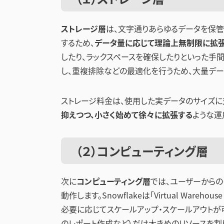
ストレージ層
は、文字通りあらゆるデータを保管す
するため、
データ量に応じて理論上無制限に拡
したり、ラックスペースを確保したりといった手間が
し、重複排除などの最適化を行うため、大量デー
ストレージ料金は、使用した実データのサイズに
抑えつつ、小さく始めて徐々に拡張する
ような運
（２）コンピューティング層
次に
コンピューティング層
では、ユーザーからの
動作します。Snowflakeは「Virtual War
必要に応じてスケールアップ・スケールアウトが
のレポート作成など）だけ大きめのリソースを割