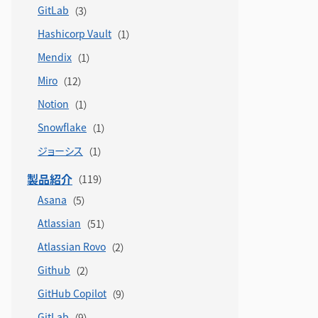
GitLab
Hashicorp Vault
Mendix
Miro
Notion
Snowflake
ジョーシス
製品紹介
Asana
Atlassian
Atlassian Rovo
Github
GitHub Copilot
GitLab