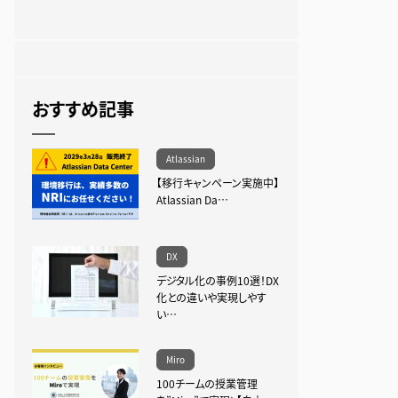
おすすめ記事
Atlassian
【移行キャンペーン実施中】
Atlassian Da…
DX
デジタル化の事例10選！DX
化との違いや実現しやす
い…
Miro
100チームの授業管理