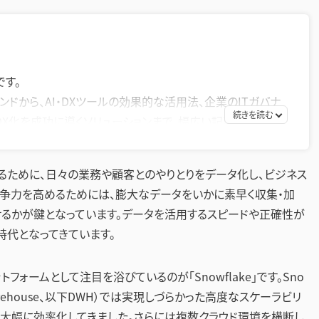
です。
ンドから、AI・DXツールの効果的な活用法、企業のITガバナ
DX化を成功に導くソリューションまで、幅広い記事を提供して
策として効率的なツールの活用方法を探求し、生産性の向
るために、日々の業務や顧客とのやりとりをデータ化し、ビジネス
お届けすることを目指します。
争力を高めるためには、膨大なデータをいかに素早く収集・加
せるかが鍵となっています。データを活用するスピードや正確性が
代となってきています。
ォームとして注目を浴びているのが「Snowflake」です。Sno
Warehouse、以下DWH）では実現しづらかった高度なスケーラビリ
大幅に効率化してきました。さらには複数クラウド環境を横断し