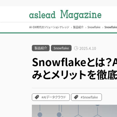
S
k
i
p
t
AI・DX時代のソリューションナレッジ
製品紹介
Snowflake
Snowfl
o
c
o
製品紹介
Snowflake
2025.4.10
n
Snowflakeと
t
e
みとメリットを徹
n
t
#AIデータクラウド
#Snowflake