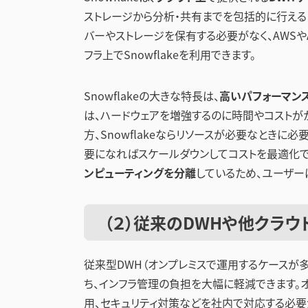
ストレージから分析・共有までを包括的に行える「
バーやストレージを保有する必要がなく、AWSやAz
フラ上でSnowflakeを利用できます。
Snowflakeの大きな特長は、
高いパフォーマン
は、ハードウェアを増強するのに時間やコストが
方、Snowflakeならリソースが必要なとき
要になればスケールダウンしてコストを最適化でき
ンピューティングを分離
しているため、ユーザー
（２）従来のDWHや他クラ
従来型DWH（オンプレミスで運用するケースが多い
ち、インフラ管理の負担を大幅に軽減できます。
用、セキュリティ対策などを社内で対応する必要