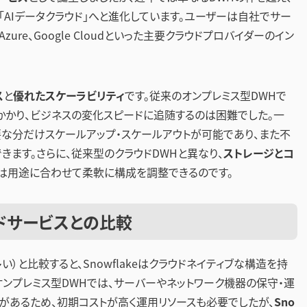
AIデータクラウド」へと進化しています。ユーザーは自社でサー
ure、Google Cloudといった主要クラウドプロバイダーのイン
ス
と
優れたスケーラビリティ
です。従来のオンプレミス型DWHで
かかり、ビジネスの変化スピードに追随するのは困難でした。一
に必要な分だけスケールアップ・スケールアウトが可能であり、また不
ます。さらに、従来型のクラウドDWHと異なり、
ストレージとコ
は用途に合わせて柔軟に構成を調整できるのです。
ウドサービスとの比較
）と比較すると、Snowflakeはクラウドネイティブな構造を持
オンプレミス型DWHでは、サーバーやネットワーク機器の保守・運
があるため、初期コストが高く運用リソースも必要でしたが、
Sno