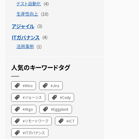
テスト自動化
生産性向上
アジャイル
ITガバナンス
活用事例
人気のキーワードタグ
#Miro
#Jira
#ジョーシス
#Cody
#Atgo
#Eggplant
#リモートワーク
#ICT
#ITガバナンス