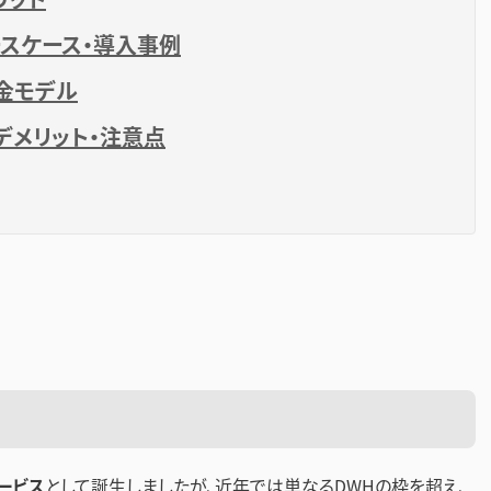
ユースケース・導入事例
料金モデル
題・デメリット・注意点
？
ービス
として誕生しましたが、近年では単なるDWHの枠を超え、