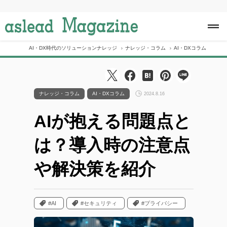
S
k
i
p
t
o
AI・DX時代のソリューションナレッジ
ナレッジ・コラム
AI・DXコラム
AI
c
o
n
t
e
ナレッジ・コラム
AI・DXコラム
2024.8.16
n
t
AIが抱える問題点と
は？導入時の注意点
や解決策を紹介
#AI
#セキュリティ
#プライバシー