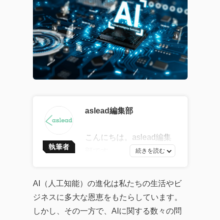
aslead編集部
こんにちは。aslead編集
執筆者
部です。
最新ソフトウェア開発の
トレンドから、AI・DXツ
AI（人工知能）の進化は私たちの生活やビ
ールの効果的な活用法、
ジネスに多大な恩恵をもたらしています。
企業のITガバナンスの強
しかし、その一方で、AIに関する数々の問
化、業務効率化やDX化を