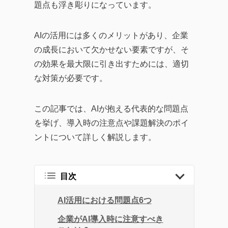
題点も浮き彫りになっています。
成功に導くソリューショ
ンまで、幅広い記事を提
AIの活用には多くのメリットがあり、企業
供しています。
の成長において欠かせない要素ですが、そ
企業が直面する課題の解
の効果を最大限に引き出すためには、適切
決策として効率的なツー
な対策が必要です。
ルの活用方法を探求し、
生産性の向上に繋がる実
この記事では、AIが抱える代表的な問題点
践的な情報をお届けする
を挙げ、導入時の注意点や課題解決のポイ
ことを目指します。
ントについて詳しく解説します。
目次
AI活用における問題点6つ
企業がAI導入時に注意すべき