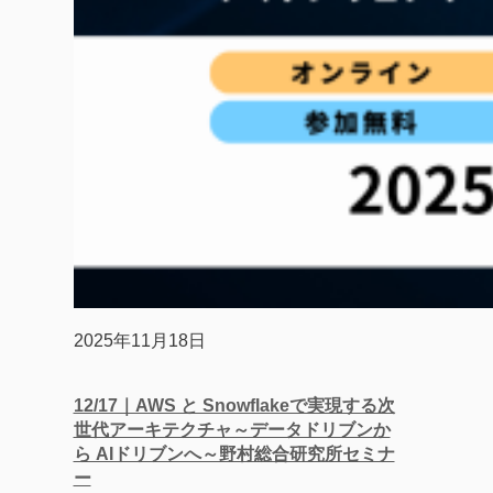
2025年11月18日
12/17｜AWS と​ Snowflakeで​実現する次
世代アーキテクチャ～​データドリブンか
ら​ AIドリブンへ​～野村総合研究所セミナ
ー