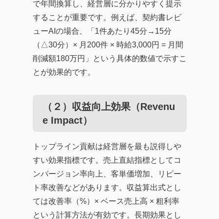
で年間換算し、経営層に分かりやすく提示
することが重要です。例えば、契約書レビ
ューAIの場合、「1件あたり45分→15分
（△30分）× 月200件 × 時給3,000円 = 月間
削減額180万円」という具体的数値で示すこ
とが効果的です。
（２）収益向上効果（Revenu
e Impact）
トップライン貢献は経営層を最も説得しや
すい効果指標です。売上直結指標としてコ
ンバージョン率向上、客単価増加、リピー
ト率改善などがあります。収益算出式とし
ては改善率（%）× ベース売上高 × 粗利率
という計算方法が有効です。長期効果とし