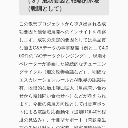
（３）成功要因と戦略的示唆
（教訓として）
この仮想プロジェクトから導き出される成
功要因と他領域展開へのインサイトを考察
します。成功の決定的要因としては高品質
な過去Q&Aデータの事前整備（例として4,0
00件のFAQデータクレンジング）、現場オ
ペレーターが参画した継続的なチューニン
グサイクル（週次改善会議など）、明確な
エスカレーションルールとAI限界の認識共
有、段階的な適用範囲拡大（単純問い合わ
せから複雑問い合わせへ）などが考えられ
ます。今後の発展方向性としては音声ボッ
トによる電話対応自動化（追加ROI 40%程
度の見込み）、予測型サポート（問題発生
前の先回り対応）の実装、顧客感情分析に