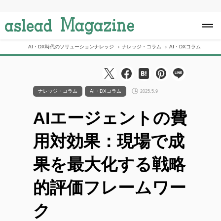
S
k
i
p
t
o
AI・DX時代のソリューションナレッジ
ナレッジ・コラム
AI・DXコラム
AI
c
o
n
t
e
ナレッジ・コラム
AI・DXコラム
2025.5.9
n
t
AIエージェントの費
用対効果：現場で成
果を最大化する戦略
的評価フレームワー
ク