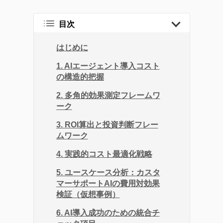
トレンドから、AI・DXツ
ールの効果的な活用法、
目次
企業のITガバナンスの強
化、業務効率化やDX化を
はじめに
成功に導くソリューショ
1. AIエージェント導入コスト
ンまで、幅広い記事を提
の構造的把握
供しています。
2. 多角的効果測定フレームワ
企業が直面する課題の解
ーク
決策として効率的なツー
3. ROI算出と投資判断フレー
ルの活用方法を探求し、
ムワーク
生産性の向上に繋がる実
4. 実践的コスト最適化戦略
践的な情報をお届けする
ことを目指します。
5. ユースケース分析：カスタ
マーサポートAIの費用対効果
検証（仮想事例）
6. AI導入成功のための統合チ