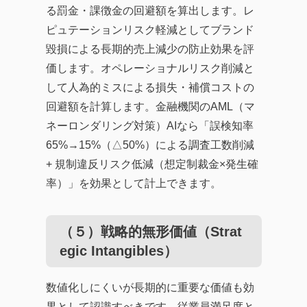
る罰金・課徴金の回避額を算出します。レ
ピュテーションリスク軽減としてブランド
毀損による長期的売上減少の防止効果を評
価します。オペレーショナルリスク削減と
して人為的ミスによる損失・補償コストの
回避額を計算します。金融機関のAML（マ
ネーロンダリング対策）AIなら「誤検知率
65%→15%（△50%）による調査工数削減
+ 規制違反リスク低減（想定制裁金×発生確
率）」を効果として計上できます。
（５）戦略的無形価値（Strat
egic Intangibles）
数値化しにくいが長期的に重要な価値も効
果として認識すべきです。従業員満足度と