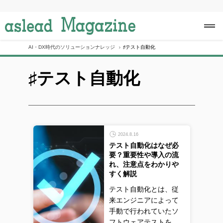
S
k
i
p
t
o
AI・DX時代のソリューションナレッジ
♯テスト自動化
c
o
♯テスト自動化
n
t
e
n
t
2024.8.16
テスト自動化はなぜ必
要？重要性や導入の流
れ、注意点をわかりや
すく解説
テスト自動化とは、従
来エンジニアによって
手動で行われていたソ
フトウェアテストを、