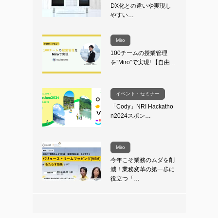
DX化との違いや実現し
やすい…
Miro
100チームの授業管理
を”Miro”で実現! 【自由…
イベント・セミナー
「Cody」NRI Hackatho
n2024スポン…
Miro
今年こそ業務のムダを削
減！業務変革の第一歩に
役立つ「…