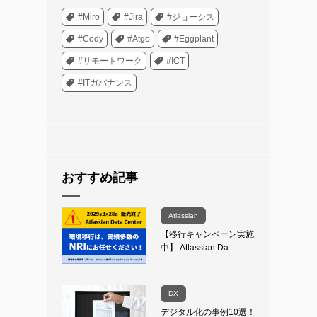
#Miro
#Jira
#ジョーシス
#Cody
#Atgo
#Eggplant
#リモートワーク
#ICT
#ITガバナンス
おすすめ記事
Atlassian
【移行キャンペーン実施
中】 Atlassian Da…
DX
デジタル化の事例10選！