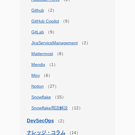
Github
GitHub Copilot
GitLab
JiraServiceManagement
Mattermost
Mendix
Miro
Notion
Snowflake
Snowflake用語解説
DevSecOps
ナレッジ・コラム