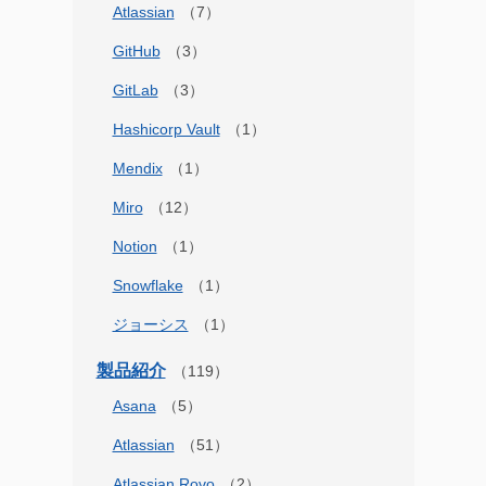
Atlassian
GitHub
GitLab
Hashicorp Vault
Mendix
Miro
Notion
Snowflake
ジョーシス
製品紹介
Asana
Atlassian
Atlassian Rovo