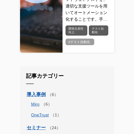
適切な支援ツールを用
いてオートメーション
化することです。手…
開発生産性
テスト自
向上
動化
♯テスト自動化
記事カテゴリー
導入事例
Miro
OneTrust
セミナー