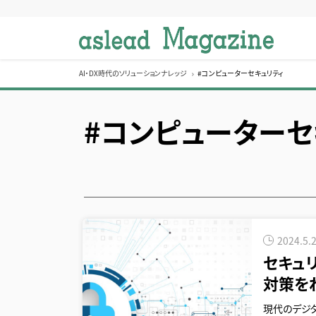
S
k
i
p
t
AI・DX時代のソリューションナレッジ
#コンピューターセキュリティ
o
c
#コンピューターセ
o
n
t
e
n
t
2024.5.
セキュ
対策を
現代のデジ