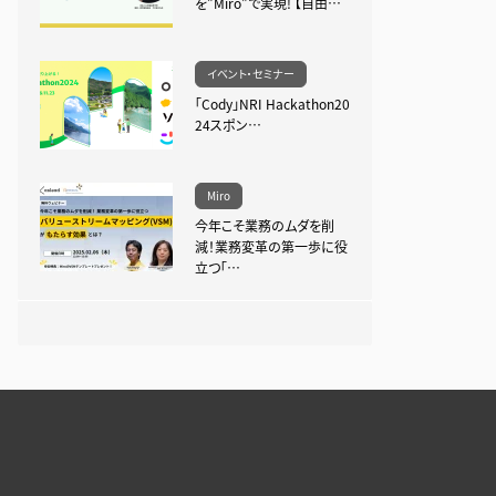
を”Miro”で実現! 【自由…
イベント・セミナー
「Cody」NRI Hackathon20
24スポン…
Miro
今年こそ業務のムダを削
減！業務変革の第一歩に役
立つ「…