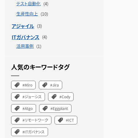
テスト自動化
生産性向上
アジャイル
ITガバナンス
活用事例
人気のキーワードタグ
#Miro
#Jira
#ジョーシス
#Cody
#Atgo
#Eggplant
#リモートワーク
#ICT
#ITガバナンス