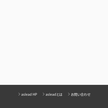
aslead HP
asleadとは
お問い合わせ