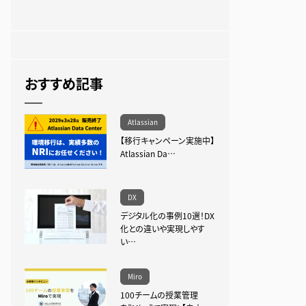
おすすめ記事
Atlassian
【移行キャンペーン実施中】
Atlassian Da…
DX
デジタル化の事例10選！DX
化との違いや実現しやす
い…
Miro
100チームの授業管理