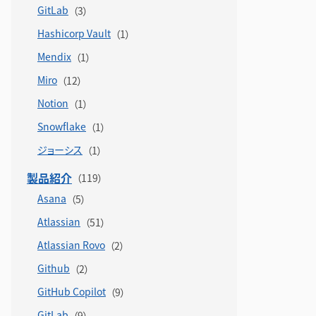
GitLab
Hashicorp Vault
Mendix
Miro
Notion
Snowflake
ジョーシス
製品紹介
Asana
Atlassian
Atlassian Rovo
Github
GitHub Copilot
GitLab