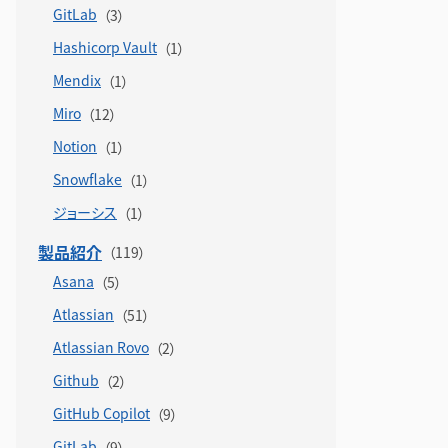
GitLab
Hashicorp Vault
Mendix
Miro
Notion
Snowflake
ジョーシス
製品紹介
Asana
Atlassian
Atlassian Rovo
Github
GitHub Copilot
GitLab