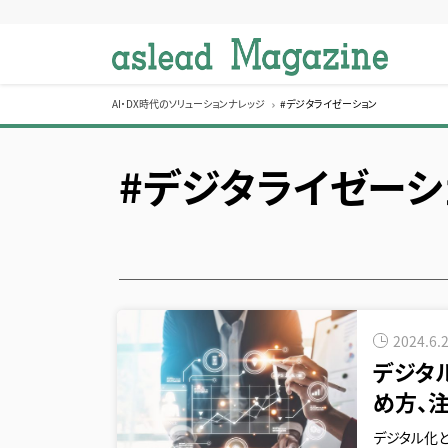
S
k
i
p
t
AI・DX時代のソリューションナレッジ
#デジタライゼーション
o
c
#デジタライゼーシ
o
n
t
e
n
t
2024.6.
デジタ
め方、
デジタル化と