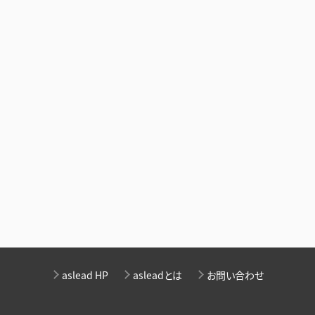
aslead HP
asleadとは
お問い合わせ