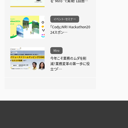
を”Miro”で実現! 【自由…
イベント・セミナー
「Cody」NRI Hackathon20
24スポン…
Miro
今年こそ業務のムダを削
減！業務変革の第一歩に役
立つ「…