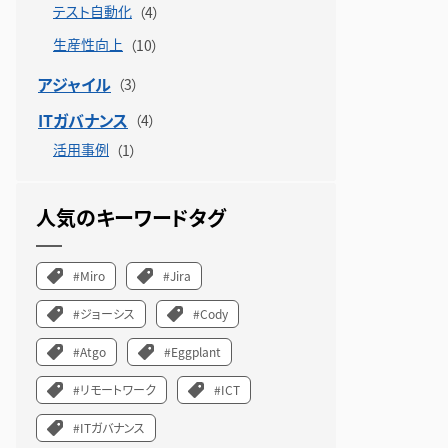
テスト自動化
生産性向上
アジャイル
ITガバナンス
活用事例
人気のキーワードタグ
#Miro
#Jira
#ジョーシス
#Cody
#Atgo
#Eggplant
#リモートワーク
#ICT
#ITガバナンス