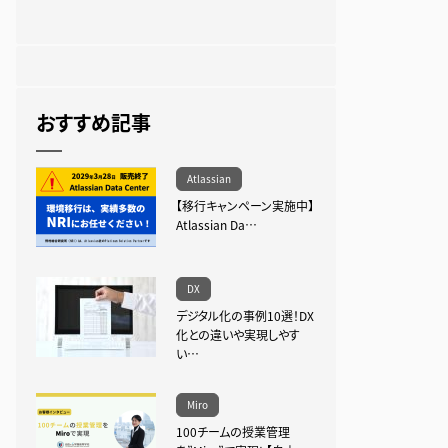
おすすめ記事
Atlassian
【移行キャンペーン実施中】
Atlassian Da…
DX
デジタル化の事例10選！DX
化との違いや実現しやす
い…
Miro
100チームの授業管理