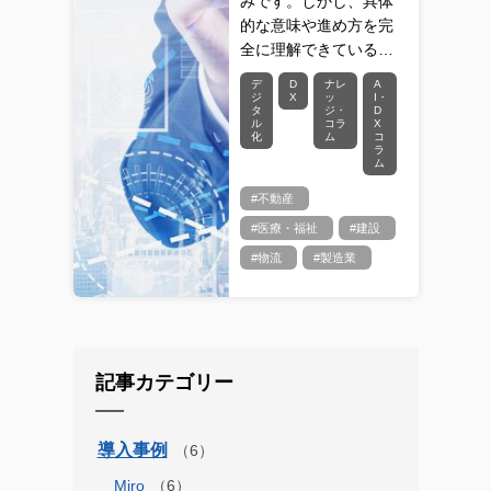
みです。しかし、具体
的な意味や進め方を完
全に理解できている…
デ
D
ナレ
A
ジ
X
ッ
I・
タ
ジ・
D
ル
コラ
X
化
ム
コ
ラ
ム
#不動産
#医療・福祉
#建設
#物流
#製造業
記事カテゴリー
導入事例
Miro