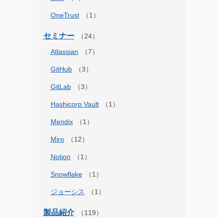
OneTrust
セミナー
Atlassian
GitHub
GitLab
Hashicorp Vault
Mendix
Miro
Notion
Snowflake
ジョーシス
製品紹介