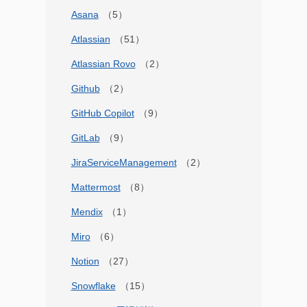
Asana
Atlassian
Atlassian Rovo
Github
GitHub Copilot
GitLab
JiraServiceManagement
Mattermost
Mendix
Miro
Notion
Snowflake