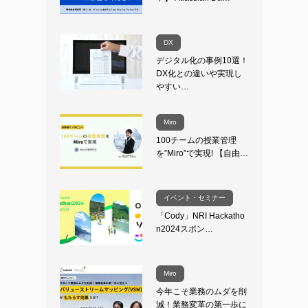
DX
デジタル化の事例10選！
DX化との違いや実現し
やすい…
Miro
100チームの授業管理
を”Miro”で実現! 【自由…
イベント・セミナー
「Cody」NRI Hackatho
n2024スポン…
Miro
今年こそ業務のムダを削
減！業務変革の第一歩に