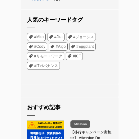
人気のキーワードタグ
#Miro
#Jira
#ジョーシス
#Cody
#Atgo
#Eggplant
#リモートワーク
#ICT
#ITガバナンス
おすすめ記事
Atlassian
【移行キャンペーン実施
中】 Atlassian Da…