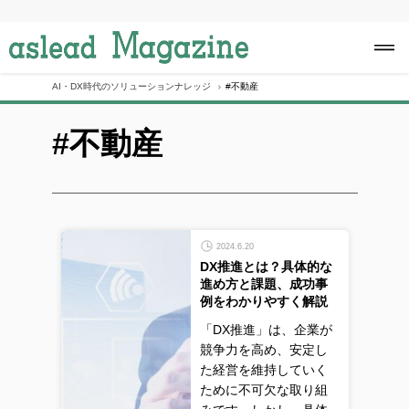
S
k
i
p
t
o
AI・DX時代のソリューションナレッジ
#不動産
c
o
#不動産
n
t
e
n
t
2024.6.20
DX推進とは？具体的な
進め方と課題、成功事
例をわかりやすく解説
「DX推進」は、企業が
競争力を高め、安定し
た経営を維持していく
ために不可欠な取り組