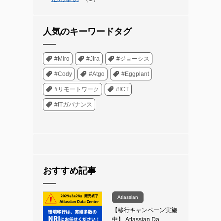
人気のキーワードタグ
#Miro
#Jira
#ジョーシス
#Cody
#Atgo
#Eggplant
#リモートワーク
#ICT
#ITガバナンス
おすすめ記事
Atlassian
【移行キャンペーン実施
中】 Atlassian Da…