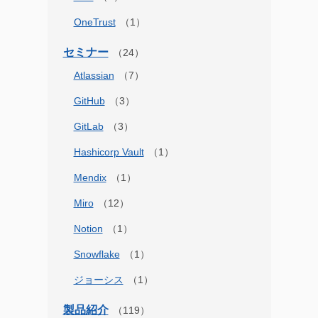
OneTrust
セミナー
Atlassian
GitHub
GitLab
Hashicorp Vault
Mendix
Miro
Notion
Snowflake
ジョーシス
製品紹介