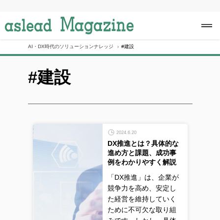
S
k
i
p
t
o
AI・DX時代のソリューションナレッジ
#建設
c
o
#建設
n
t
e
n
t
2024.6.20
DX推進とは？具体的な
進め方と課題、成功事
例をわかりやすく解説
「DX推進」は、企業が
競争力を高め、安定し
た経営を維持していく
ために不可欠な取り組