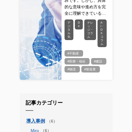
みです。しかし、具体
的な意味や進め方を完
全に理解できている…
デ
D
ナレ
A
ジ
X
ッ
I・
タ
ジ・
D
ル
コラ
X
化
ム
コ
ラ
ム
#不動産
#医療・福祉
#建設
#物流
#製造業
記事カテゴリー
導入事例
Miro