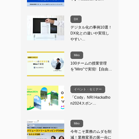
DX
デジタル化の事例10選！
DX化との違いや実現し
やすい…
Miro
100チームの授業管理
を”Miro”で実現! 【自由…
イベント・セミナー
「Cody」NRI Hackatho
n2024スポン…
Miro
今年こそ業務のムダを削
減！業務変革の第一歩に