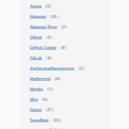
Asana
Atlassian
Atlassian Rovo
Github
GitHub Copilot
GitLab
JiraServiceManagement
Mattermost
Mendix
Miro
Notion
Snowflake