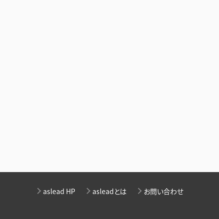
aslead HP
asleadとは
お問い合わせ