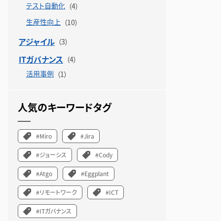
テスト自動化
生産性向上
アジャイル
ITガバナンス
活用事例
人気のキーワードタグ
#Miro
#Jira
#ジョーシス
#Cody
#Atgo
#Eggplant
#リモートワーク
#ICT
#ITガバナンス