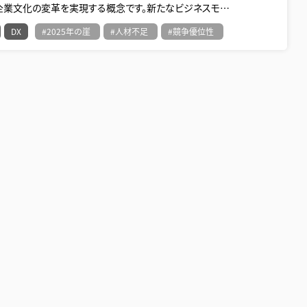
企業文化の変革を実現する概念です。新たなビジネスモ…
DX
#2025年の崖
#人材不足
#競争優位性