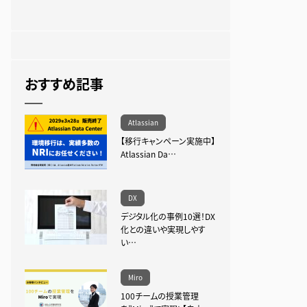
おすすめ記事
Atlassian
【移行キャンペーン実施中】
Atlassian Da…
DX
デジタル化の事例10選！DX
化との違いや実現しやす
い…
Miro
100チームの授業管理