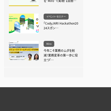
を”Miro”で実現! 【自由…
イベント・セミナー
「Cody」NRI Hackathon20
24スポン…
Miro
今年こそ業務のムダを削
減！業務変革の第一歩に役
立つ「…