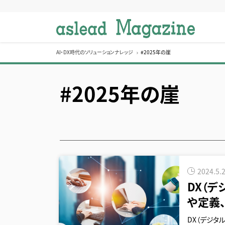
S
k
i
p
t
AI・DX時代のソリューションナレッジ
#2025年の崖
o
c
#2025年の崖
o
n
t
e
n
t
2024.5.
DX（デ
や定義
DX（デジタ