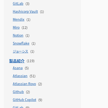
GitLab
Hashicorp Vault
Mendix
Miro
Notion
Snowflake
ジョーシス
製品紹介
Asana
Atlassian
Atlassian Rovo
Github
GitHub Copilot
GitLab