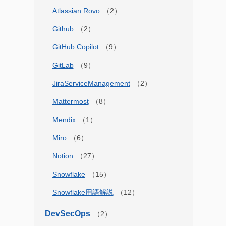
Atlassian Rovo
Github
GitHub Copilot
GitLab
JiraServiceManagement
Mattermost
Mendix
Miro
Notion
Snowflake
Snowflake用語解説
DevSecOps