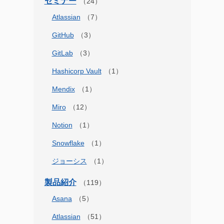
セミナー
Atlassian
GitHub
GitLab
Hashicorp Vault
Mendix
Miro
Notion
Snowflake
ジョーシス
製品紹介
Asana
Atlassian