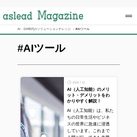
S
k
i
p
t
o
AI・DX時代のソリューションナレッジ
#AIツール
c
o
#AIツール
n
t
e
n
t
2024.7.12
AI（人工知能）のメリ
ット・デメリットをわ
かりやすく解説！
AI（人工知能）は、私た
ちの日常生活やビジネ
スの世界に急速に浸透
しています。これまで