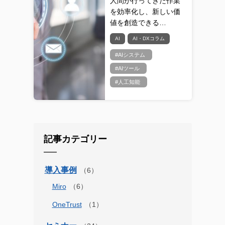
人間が行ってきた作業
を効率化し、新しい価
値を創造できる…
AI
AI・DXコラム
#AIシステム
#AIツール
#人工知能
記事カテゴリー
導入事例
Miro
OneTrust