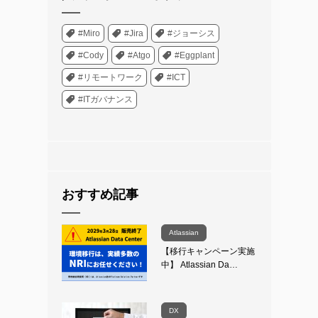
#Miro
#Jira
#ジョーシス
#Cody
#Atgo
#Eggplant
#リモートワーク
#ICT
#ITガバナンス
おすすめ記事
Atlassian
【移行キャンペーン実施
中】 Atlassian Da…
DX