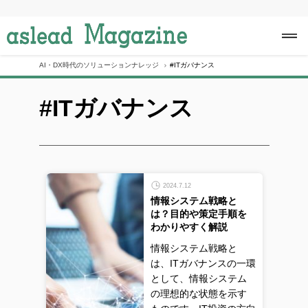
S
k
i
p
t
o
AI・DX時代のソリューションナレッジ
#ITガバナンス
c
o
#ITガバナンス
n
t
e
n
t
2024.7.12
情報システム戦略と
は？目的や策定手順を
わかりやすく解説
情報システム戦略と
は、ITガバナンスの一環
として、情報システム
の理想的な状態を示す