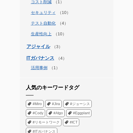
コスト削減
セキュリティ
テスト自動化
生産性向上
アジャイル
ITガバナンス
活用事例
人気のキーワードタグ
#Miro
#Jira
#ジョーシス
#Cody
#Atgo
#Eggplant
#リモートワーク
#ICT
#ITガバナンス