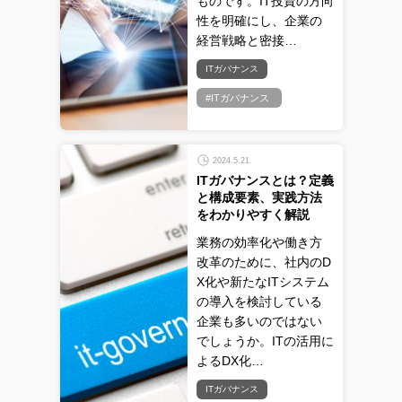
ものです。IT投資の方向
性を明確にし、企業の
経営戦略と密接…
ITガバナンス
#ITガバナンス
2024.5.21
ITガバナンスとは？定義
と構成要素、実践方法
をわかりやすく解説
業務の効率化や働き方
改革のために、社内のD
X化や新たなITシステム
の導入を検討している
企業も多いのではない
でしょうか。ITの活用に
よるDX化…
ITガバナンス