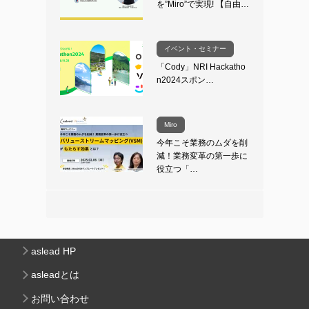
を”Miro”で実現! 【自由…
イベント・セミナー
「Cody」NRI Hackatho
n2024スポン…
Miro
今年こそ業務のムダを削
減！業務変革の第一歩に
役立つ「…
aslead HP
asleadとは
お問い合わせ