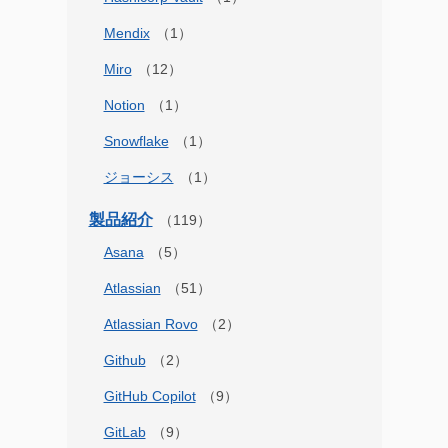
Mendix
Miro
Notion
Snowflake
ジョーシス
製品紹介
Asana
Atlassian
Atlassian Rovo
Github
GitHub Copilot
GitLab