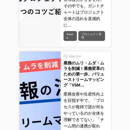
その中でも、ガントチ
ャートはプロジェクト
全体の流れを直感的
に…
Asan
プロジェクト管
a
理
2024.12.6
業務のムリ・ムダ・ム
ラを削減！業務変革の
ための第一歩、バリュ
ーストリームマッピン
グ「VSM…
業務改善や生産性向上
を目指す中で、「プロ
セスが複雑で誰が何を
やっているのか全体を
理解できてない」「チ
ーム間の連携が取れ