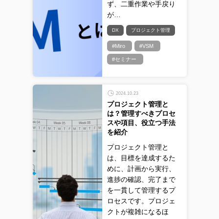
ず、二重作業や手戻り
が…
DX
プロジェクト管理
#Miro
#VSM
#セミナー
2024.10.23
プロジェクト管理と
は？管理すべきプロセ
スや項目、役立つ手法
を紹介
プロジェクト管理と
は、目標を達成するた
めに、計画から実行、
進捗の確認、完了まで
を一貫して管理するプ
ロセスです。プロジェ
クトが複雑になるほ