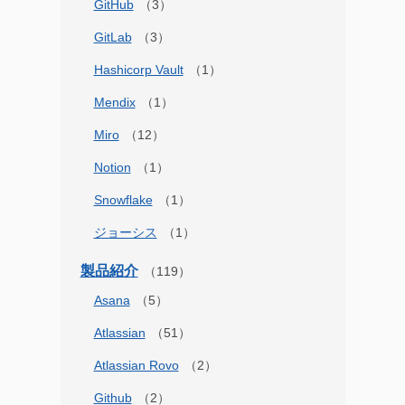
GitHub
GitLab
Hashicorp Vault
Mendix
Miro
Notion
Snowflake
ジョーシス
製品紹介
Asana
Atlassian
Atlassian Rovo
Github