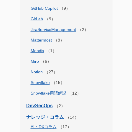
GitHub Copilot
GitLab
JiraServiceManagement
Mattermost
Mendix
Miro
Notion
Snowflake
Snowflake用語解説
DevSecOps
ナレッジ・コラム
AI・DXコラム