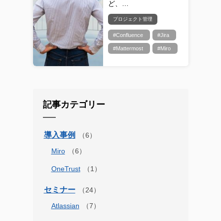
ど、…
プロジェクト管理
#Confluence
#Jira
#Mattermost
#Miro
記事カテゴリー
導入事例
Miro
OneTrust
セミナー
Atlassian