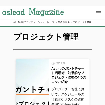
S
k
i
p
t
o
AI・DX時代のソリューションナレッジ
業務効率化
プロジェクト管理
c
o
プロジェクト管理
n
t
e
n
t
2025.2.27
Asanaのガントチャー
ト活用術｜効果的なプ
ロジェクト管理の4つの
コツご紹介
プロジェクト管理にお
いて、スケジュールの
可視化やタスクの進捗
管理は欠かせません。