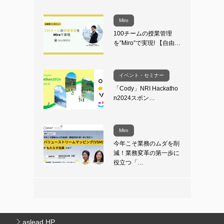
Miro
100チームの授業管理
を”Miro”で実現! 【自由…
イベント・セミナー
「Cody」NRI Hackatho
n2024スポン…
Miro
今年こそ業務のムダを削
減！業務変革の第一歩に
役立つ「…
aslead HP