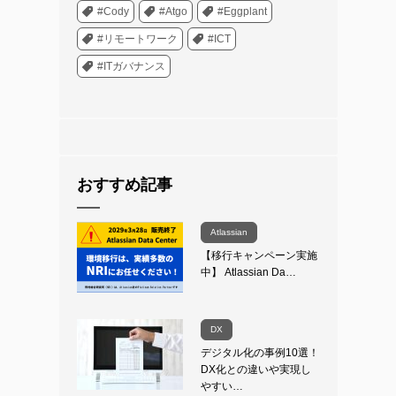
#Cody
#Atgo
#Eggplant
#リモートワーク
#ICT
#ITガバナンス
おすすめ記事
Atlassian
【移行キャンペーン実施
中】 Atlassian Da…
DX
デジタル化の事例10選！
DX化との違いや実現し
やすい…