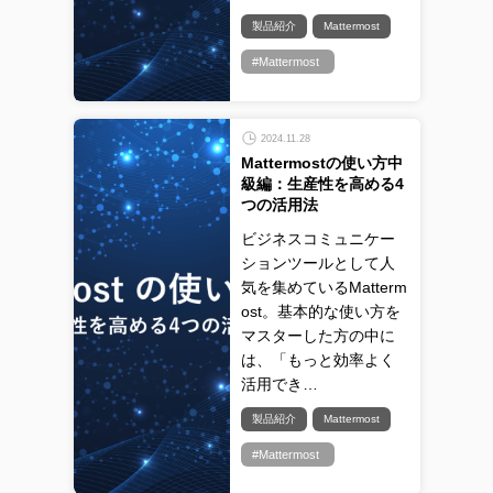
製品紹介
Mattermost
#Mattermost
2024.11.28
Mattermostの使い方中
級編：生産性を高める4
つの活用法
ビジネスコミュニケー
ションツールとして人
気を集めているMatterm
ost。基本的な使い方を
マスターした方の中に
は、「もっと効率よく
活用でき…
製品紹介
Mattermost
#Mattermost