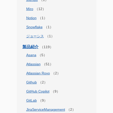
Miro
Notion
Snowflake
ジョーシス
製品紹介
Asana
Atlassian
Atlassian Rovo
Github
GitHub Copilot
GitLab
JiraServiceManagement