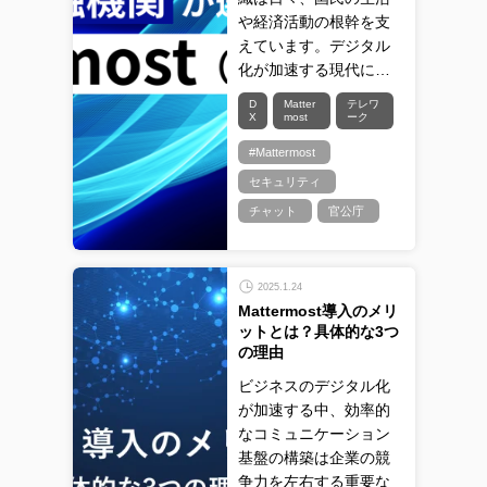
や経済活動の根幹を支
えています。デジタル
化が加速する現代に…
D
Matter
テレワ
X
most
ーク
#Mattermost
セキュリティ
チャット
官公庁
2025.1.24
Mattermost導入のメリ
ットとは？具体的な3つ
の理由
ビジネスのデジタル化
が加速する中、効率的
なコミュニケーション
基盤の構築は企業の競
争力を左右する重要な