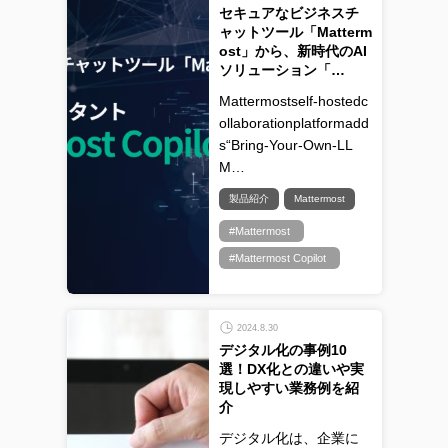
セキュアなビジネスチ
ャットツール「Matterm
ost」から、新時代のAI
ソリューション「…
Mattermostself-hostedc
ollaborationplatformadd
s“Bring-Your-Own-LL
M…
製品紹介
Mattermost
#Mattermost
#Mattermost Copilot
2024.8.30
デジタル化の事例10
選！DX化との違いや実
現しやすい業務例を紹
介
デジタル化は、企業に