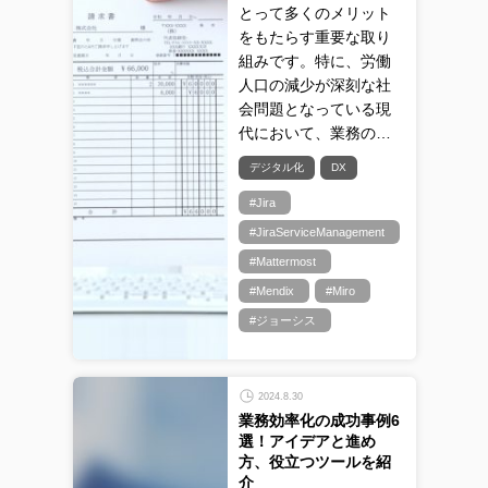
とって多くのメリット
をもたらす重要な取り
組みです。特に、労働
人口の減少が深刻な社
会問題となっている現
代において、業務の…
デジタル化
DX
#Jira
#JiraServiceManagement
#Mattermost
#Mendix
#Miro
#ジョーシス
2024.8.30
業務効率化の成功事例6
選！アイデアと進め
方、役立つツールを紹
介