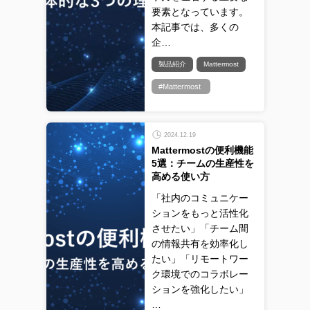
要素となっています。
本記事では、多くの
企…
製品紹介
Mattermost
#Mattermost
2024.12.19
Mattermostの便利機能
5選：チームの生産性を
高める使い方
「社内のコミュニケー
ションをもっと活性化
させたい」「チーム間
の情報共有を効率化し
たい」「リモートワー
ク環境でのコラボレー
ションを強化したい」
…