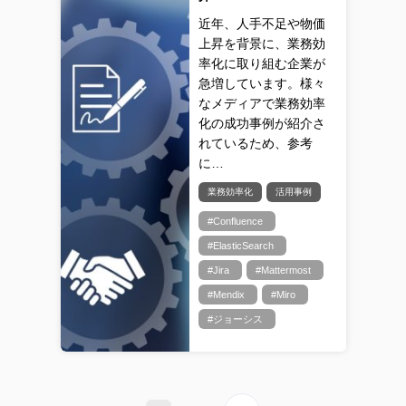
近年、人手不足や物価
上昇を背景に、業務効
率化に取り組む企業が
急増しています。様々
なメディアで業務効率
化の成功事例が紹介さ
れているため、参考
に…
業務効率化
活用事例
#Confluence
#ElasticSearch
#Jira
#Mattermost
#Mendix
#Miro
#ジョーシス
次へ »