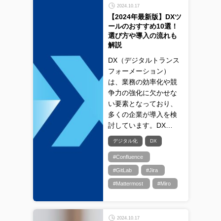
2024.10.17
【2024年最新版】DXツ
ールのおすすめ10選！
選び方や導入の流れも
解説
DX（デジタルトランス
フォーメーション）
は、業務の効率化や競
争力の強化に欠かせな
い要素となっており、
多くの企業が導入を検
討しています。DX…
デジタル化
DX
#Confluence
#GitLab
#Jira
#Mattermost
#Miro
2024.10.17