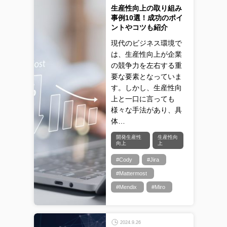
生産性向上の取り組み
事例10選！成功のポイ
ントやコツも紹介
現代のビジネス環境で
は、生産性向上が企業
の競争力を左右する重
要な要素となっていま
す。しかし、生産性向
上と一口に言っても
様々な手法があり、具
体…
開発生産性
生産性向
向上
上
#Cody
#Jira
#Mattermost
#Mendix
#Miro
2024.9.26