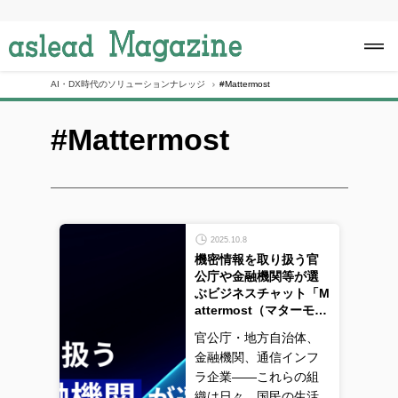
S
k
i
p
t
o
AI・DX時代のソリューションナレッジ
#Mattermost
c
o
#Mattermost
n
t
e
n
t
2025.10.8
機密情報を取り扱う官
公庁や金融機関等が選
ぶビジネスチャット「M
attermost（マターモ…
官公庁・地方自治体、
金融機関、通信インフ
ラ企業――これらの組
織は日々、国民の生活