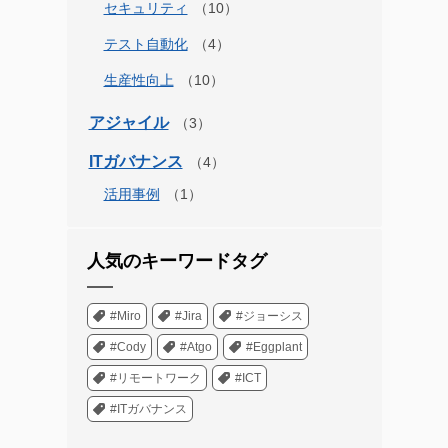
セキュリティ
テスト自動化
生産性向上
アジャイル
ITガバナンス
活用事例
人気のキーワードタグ
#Miro
#Jira
#ジョーシス
#Cody
#Atgo
#Eggplant
#リモートワーク
#ICT
#ITガバナンス