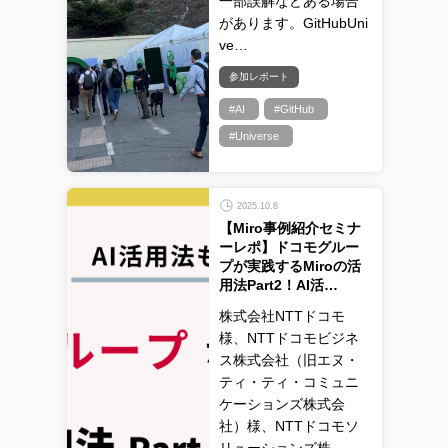
一部誤解などある場合
があります。GitHubUni
ve…
参加レポート
#AI
#GitHub
#Universe
2025.10.8
【Miro事例紹介セミナ
ーレポ】ドコモグルー
プが実践するMiroの活
用法Part2！AI活…
株式会社NTTドコモ
様、NTTドコモビジネ
ス株式会社（旧エヌ・
ティ・ティ・コミュニ
ケーションズ株式会
社）様、NTTドコモソ