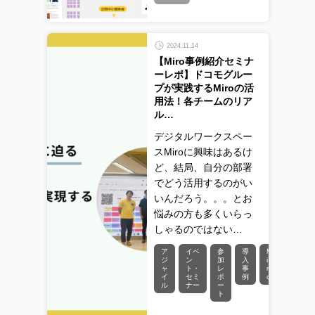
2024.11.14
【Miro事例紹介セミナ
ーレポ】ドコモグルー
プが実践するMiroの活
用法！各チームのリア
ル…
デジタルワークスペー
スMiroに興味はあるけ
ど、結局、自分の部署
でどう活用するのがい
いんだろう。。。とお
悩みの方も多くいらっ
しゃるのではない…
ア
イベ
参
導
M
開
ジ
ン
加
入
i
発
ャ
ト・
レ
事
r
生
イ
セミ
ポ
例
o
産
ル
ナー
ー
性
ト
向
上