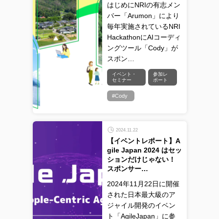
はじめにNRIの有志メン
バー「Arumon」により
毎年実施されているNRI
HackathonにAIコーディ
ングツール「Cody」が
スポン…
イベント・
参加レ
セミナー
ポート
#Cody
2024.11.22
【イベントレポート】A
gile Japan 2024 はセッ
ションだけじゃない！
スポンサー…
2024年11月22日に開催
された日本最大級のア
ジャイル開発のイベン
ト「AgileJapan」に参