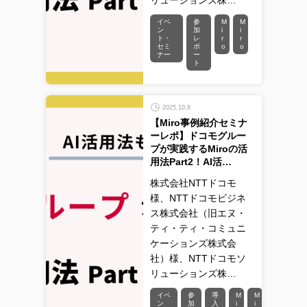
リューションズ株…
イベ
参
M
M
ン
加
i
i
ト・
レ
r
r
セミ
ポ
o
o
ナー
ー
ト
2025.10.8
【Miro事例紹介セミナ
ーレポ】ドコモグルー
プが実践するMiroの活
用法Part2！AI活…
株式会社NTTドコモ
様、NTTドコモビジネ
ス株式会社（旧エヌ・
ティ・ティ・コミュニ
ケーションズ株式会
社）様、NTTドコモソ
リューションズ株…
イベ
参
導
M
M
ン
加
入
i
i