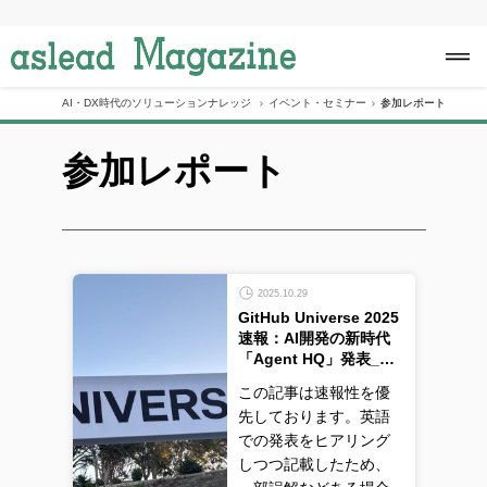
S
k
i
p
t
o
AI・DX時代のソリューションナレッジ
イベント・セミナー
参加レポート
c
o
参加レポート
n
t
e
n
t
2025.10.29
GitHub Universe 2025
速報：AI開発の新時代
「Agent HQ」発表_…
この記事は速報性を優
先しております。英語
での発表をヒアリング
しつつ記載したため、