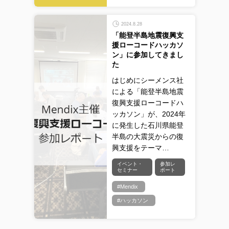
2024.8.28
「能登半島地震復興支
援ローコードハッカソ
ン」に参加してきまし
た
はじめにシーメンス社
による「能登半島地震
復興支援ローコードハ
ッカソン」が、2024年
に発生した石川県能登
半島の大震災からの復
興支援をテーマ…
イベント・
参加レ
セミナー
ポート
#Mendix
#ハッカソン