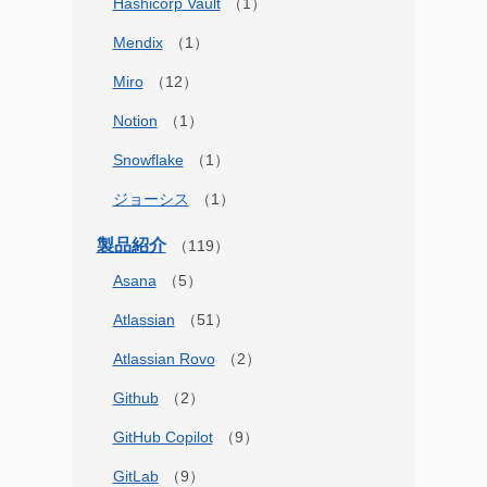
Hashicorp Vault
Mendix
Miro
Notion
Snowflake
ジョーシス
製品紹介
Asana
Atlassian
Atlassian Rovo
Github
GitHub Copilot
GitLab