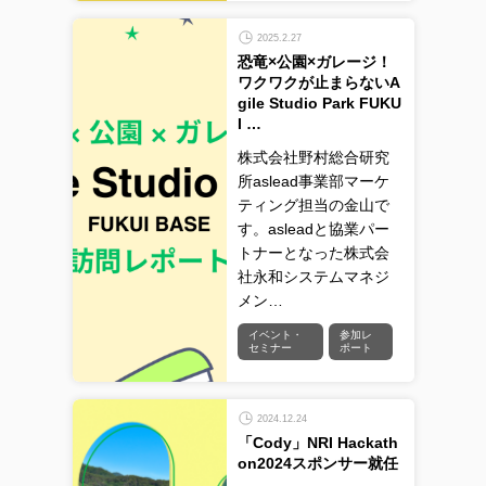
2025.2.27
恐竜×公園×ガレージ！
ワクワクが止まらないA
gile Studio Park FUKU
I …
株式会社野村総合研究
所aslead事業部マーケ
ティング担当の金山で
す。asleadと協業パー
トナーとなった株式会
社永和システムマネジ
メン…
イベント・
参加レ
セミナー
ポート
2024.12.24
「Cody」NRI Hackath
on2024スポンサー就任