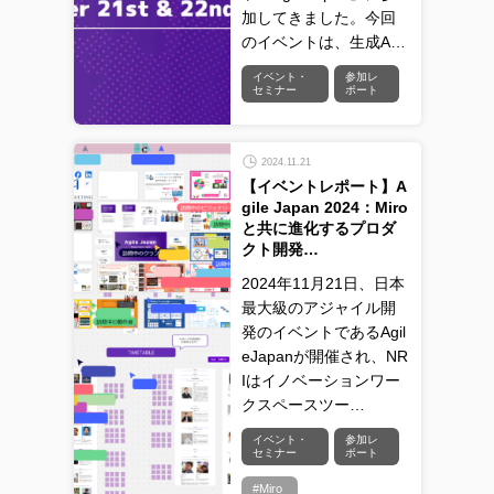
加してきました。今回
のイベントは、生成A…
イベント・
参加レ
セミナー
ポート
2024.11.21
【イベントレポート】A
gile Japan 2024：Miro
と共に進化するプロダ
クト開発…
2024年11月21日、日本
最大級のアジャイル開
発のイベントであるAgil
eJapanが開催され、NR
Iはイノベーションワー
クスペースツー…
イベント・
参加レ
セミナー
ポート
#Miro