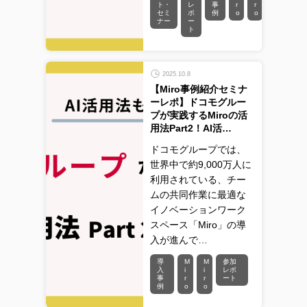
ト・
レ
事
r
r
セミ
ポ
例
o
o
ナー
ー
ト
2025.10.8
【Miro事例紹介セミナ
ーレポ】ドコモグルー
プが実践するMiroの活
用法Part2！AI活…
ドコモグループでは、
世界中で約9,000万人に
利用されている、チー
ムの共同作業に最適な
イノベーションワーク
スペース「Miro」の導
入が進んで…
導
M
M
参加
入
i
i
レポ
事
r
r
ート
例
o
o