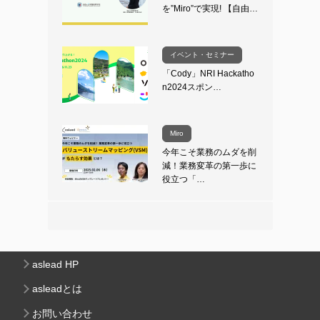
を”Miro”で実現! 【自由…
イベント・セミナー
「Cody」NRI Hackatho
n2024スポン…
Miro
今年こそ業務のムダを削
減！業務変革の第一歩に
役立つ「…
aslead HP
asleadとは
お問い合わせ