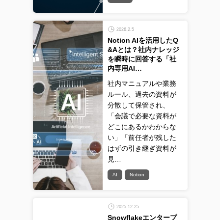
2026.2.5
Notion AIを活用したQ
&Aとは？社内ナレッジ
を瞬時に回答する「社
内専用AI…
社内マニュアルや業務
ルール、過去の資料が
分散して保管され、
「会議で必要な資料が
どこにあるかわからな
い」「前任者が残した
はずの引き継ぎ資料が
見…
AI
Notion
2025.12.25
Snowflakeエンタープ