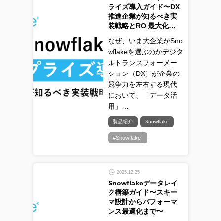
ライズ導入ガイド〜DX
推進企業が知るべき実
装戦略とROI最大化…
なぜ、いま大企業がSno
wflakeを選ぶのかデジタ
ルトランスフォーメー
ション（DX）が企業の
競争力を左右する現代
において、「データ活
用」…
製品紹介
Snowflake
#Snowflake
2025.12.25
Snowflakeデータレイ
ク構築ガイド〜スキー
マ設計からパフォーマ
ンス最適化まで〜