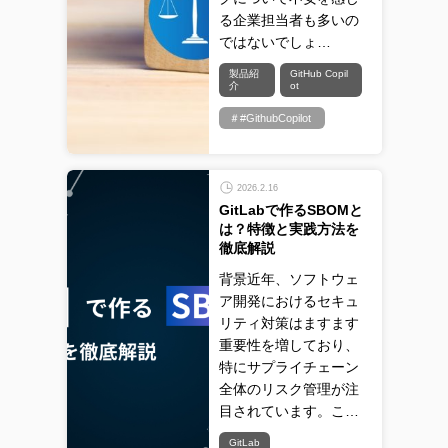
る企業担当者も多いの
ではないでしょ…
製品紹
GitHub Copil
介
ot
＃#GithubCopilot
2026.2.16
GitLabで作るSBOMと
は？特徴と実践方法を
徹底解説
背景近年、ソフトウェ
ア開発におけるセキュ
リティ対策はますます
重要性を増しており、
特にサプライチェーン
全体のリスク管理が注
目されています。こ…
GitLab