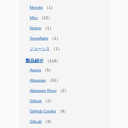
Mendix
Miro
Notion
Snowflake
ジョーシス
製品紹介
Asana
Atlassian
Atlassian Rovo
Github
GitHub Copilot
GitLab