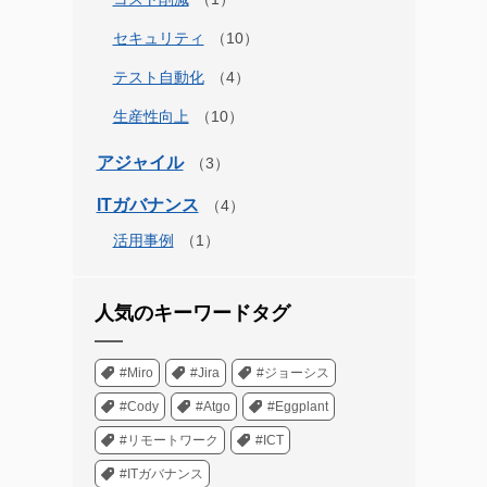
セキュリティ
テスト自動化
生産性向上
アジャイル
ITガバナンス
活用事例
人気のキーワードタグ
#Miro
#Jira
#ジョーシス
#Cody
#Atgo
#Eggplant
#リモートワーク
#ICT
#ITガバナンス