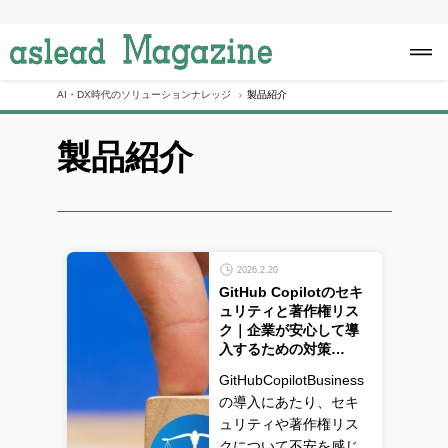
S
k
i
p
t
o
AI・DX時代のソリューションナレッジ
製品紹介
c
o
製品紹介
n
t
e
n
t
2026.2.20
GitHub Copilotのセキ
ュリティと著作権リス
ク｜企業が安心して導
入するための対策…
GitHubCopilotBusiness
の導入にあたり、セキ
ュリティや著作権リス
クについて不安を感じ