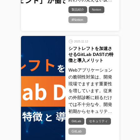
製品紹介
Notion
#Notion
2025.11.12
シフトレフトを加速さ
せるGitLab DASTの特
徴と導入メリット
Webアプリケーション
の脆弱性対策は、開発
現場でますます重要性
を増しています。従来
の外部診断に頼るだけ
では不十分な今、開発
初期からセキュリテ…
GitLab
セキュリティ
GitLab