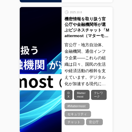
2025.10.8
機密情報を取り扱う官
公庁や金融機関等が選
ぶビジネスチャット「M
attermost（マターモ…
官公庁・地方自治体、
金融機関、通信インフ
ラ企業――これらの組
織は日々、国民の生活
や経済活動の根幹を支
えています。デジタル
化が加速する現代に…
D
Matter
テレワ
X
most
ーク
#Mattermost
セキュリティ
チャット
官公庁