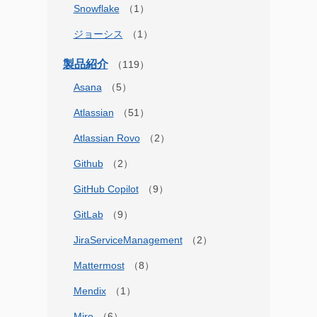
Snowflake
ジョーシス
製品紹介
Asana
Atlassian
Atlassian Rovo
Github
GitHub Copilot
GitLab
JiraServiceManagement
Mattermost
Mendix
Miro