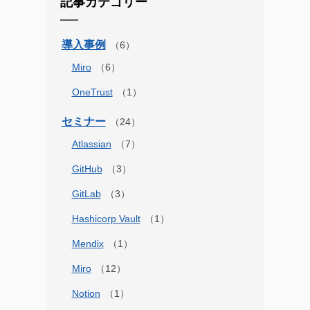
記事カテゴリー
導入事例
Miro
OneTrust
セミナー
Atlassian
GitHub
GitLab
Hashicorp Vault
Mendix
Miro
Notion