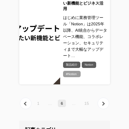
い新機能とビジネス活
用
はじめに業務管理ツー
ル「Notion」は2025年
以降、AI統合からデータ
ベース機能、コラボレ
ーション、セキュリテ
ィまで大幅なアップデ
ート…
製品紹介
Notion
#Notion
« 前へ
次へ 
1
…
6
…
15