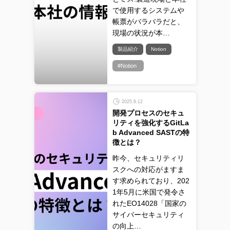
で使用するシステムや
帳票がバラバラだと、
現場の状況が本…
製品紹介
Notion
#Notion
2025.8.12
開発プロセスのセキュ
リティを強化するGitLa
b Advanced SASTの特
徴とは？
昨今、セキュリティリ
スクへの対応がますま
す求められており、202
1年5月に米国で発令さ
れたEO14028「国家の
サイバーセキュリティ
の向上…