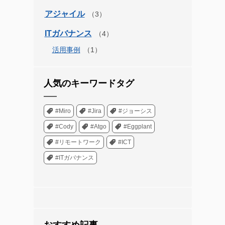
アジャイル
ITガバナンス
活用事例
人気のキーワードタグ
#Miro
#Jira
#ジョーシス
#Cody
#Atgo
#Eggplant
#リモートワーク
#ICT
#ITガバナンス