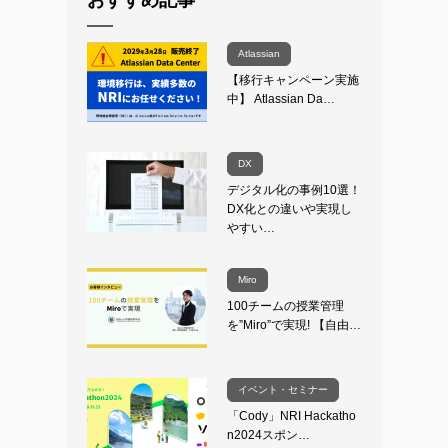
おすすめ記事
Atlassian
【移行キャンペーン実施
中】 Atlassian Da…
DX
デジタル化の事例10選！
DX化との違いや実現し
やすい…
Miro
100チームの授業管理
を”Miro”で実現! 【自由…
イベント・セミナー
「Cody」NRI Hackatho
n2024スポン…