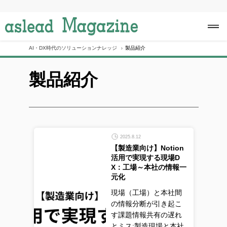
S
k
i
p
t
o
AI・DX時代のソリューションナレッジ
製品紹介
c
o
製品紹介
n
t
e
n
t
2025.8.12
【製造業向け】Notion
活用で実現する現場D
X：工場～本社の情報一
元化
現場（工場）と本社間
の情報分断が引き起こ
す課題情報共有の遅れ
とミス:製造現場と本社