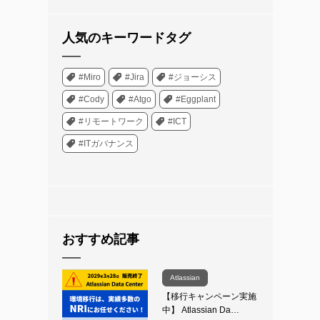
人気のキーワードタグ
#Miro
#Jira
#ジョーシス
#Cody
#Atgo
#Eggplant
#リモートワーク
#ICT
#ITガバナンス
おすすめ記事
Atlassian
【移行キャンペーン実施
中】 Atlassian Da…