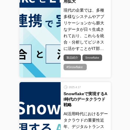
用拡大
現代の企業では、多種
多様なシステムやアプ
リケーションから膨大
なデータが日々生成さ
れており、これらを統
合・分析してビジネス
に活かすことがIT部…
製品紹介
Snowflake
#Snowflake
2025.4.17
Snowflakeで実現するA
I時代のデータクラウド
戦略
AI活用時代におけるデー
タクラウドの重要性近
年、デジタルトランス