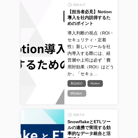
2025.6.17
【担当者必見】Notion
導入を社内説得するた
めのポイント
導入判断の視点（ROI・
セキュリティ・定着
性）新しいツールを社
内導入する際には、経
営層や上司は必ず「費
用対効果（ROI）はどう
か」「セキュ…
製品紹介
Notion
#Notion
2025.5.9
SnowflakeとETLツー
ルの連携で実現する効
率的なデータ統合と活