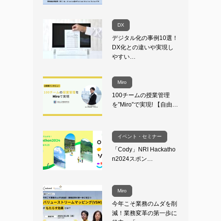
DX
デジタル化の事例10選！
DX化との違いや実現し
やすい…
Miro
100チームの授業管理
を”Miro”で実現! 【自由…
イベント・セミナー
「Cody」NRI Hackatho
n2024スポン…
Miro
今年こそ業務のムダを削
減！業務変革の第一歩に