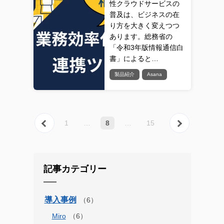
性クラウドサービスの
普及は、ビジネスの在
り方を大きく変えつつ
あります。総務省の
「令和3年版情報通信白
書」によると…
製品紹介
Asana
« 前へ
次へ 
1
…
8
…
15
記事カテゴリー
導入事例
Miro