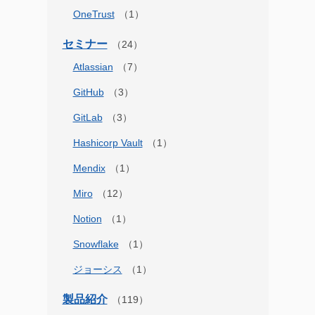
OneTrust
セミナー
Atlassian
GitHub
GitLab
Hashicorp Vault
Mendix
Miro
Notion
Snowflake
ジョーシス
製品紹介