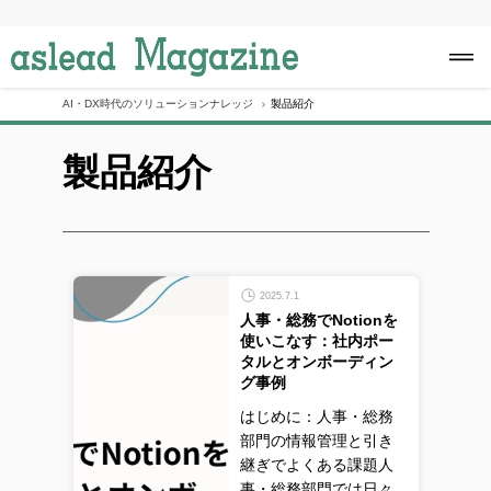
S
k
i
p
t
o
AI・DX時代のソリューションナレッジ
製品紹介
c
o
製品紹介
n
t
e
n
t
2025.7.1
人事・総務でNotionを
使いこなす：社内ポー
タルとオンボーディン
グ事例
はじめに：人事・総務
部門の情報管理と引き
継ぎでよくある課題人
事・総務部門では日々