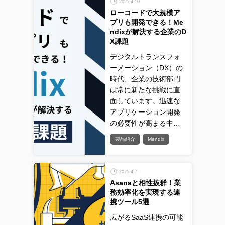
2025.4.10
ローコードで大規模ア
プリも開発できる！Me
ndixが解決する企業のD
X課題
デジタルトランスフォ
ーメーション（DX）の
時代、企業の技術部門
は常に新たな挑戦に直
面しています。迅速な
アプリケーション開発
の必要性が高まる中…
製品紹介
Mendix
2025.4.7
Asanaと相性抜群！業
務効率化を実現する連
携ツール5選
広がるSaaS連携の可能