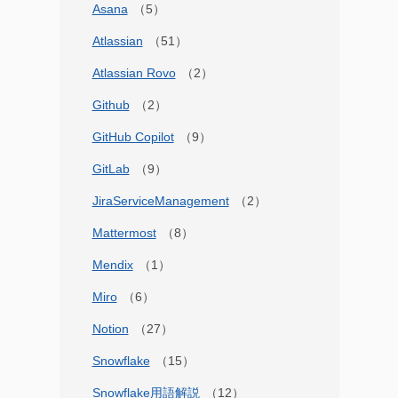
Asana
Atlassian
Atlassian Rovo
Github
GitHub Copilot
GitLab
JiraServiceManagement
Mattermost
Mendix
Miro
Notion
Snowflake
Snowflake用語解説