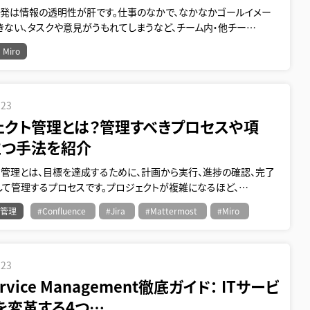
開発は情報の透明性が肝です。仕事のなかで、なかなかゴールイメー
きない、タスクや意見がうもれてしまうなど、チーム内・他チー…
Miro
.23
ェクト管理とは？管理すべきプロセスや項
立つ手法を紹介
ト管理とは、目標を達成するために、計画から実行、進捗の確認、完了
して管理するプロセスです。プロジェクトが複雑になるほど、…
ト管理
#Confluence
#Jira
#Mattermost
#Miro
.23
Service Management徹底ガイド： ITサービ
を変革する4つ…