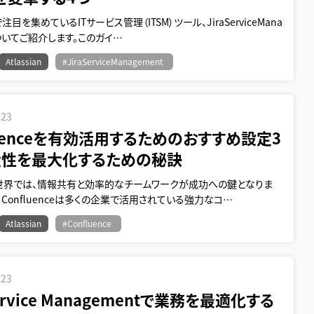
目を集めているITサービス管理（ITSM）ツール、JiraServiceMana
についてご紹介します。このガイ…
Atlassian
#JiraServiceManagement
.23
luenceを有効活用するためのおすすめ設定3
産性を最大化するための秘訣
世界では、情報共有と効率的なチームワークが成功への鍵となりま
、Confluenceは多くの企業で活用されている強力なコ…
Atlassian
#Confluence
.23
Service Managementで業務を最適化する