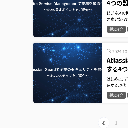
4つの
ビジネスの
要素となってい
製品紹介
2024.10
Atla
する4
はじめに：
速する現代
製品紹介
« 
1