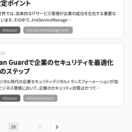
設定ポイント
世界では、効率的なITサービス管理が企業の成功を左右する重要な
ます。その中で、JiraServiceManage…
Atlassian
#JiraServiceManagement
.23
ssian Guardで企業のセキュリティを最適化
つのステップ
デジタル時代の企業セキュリティデジタルトランスフォーメーションが加
ビジネス環境において、企業のセキュリティ対策はかつて…
Atlassian
#AtlassianGuard
前へ
次へ »
…
18
…
27