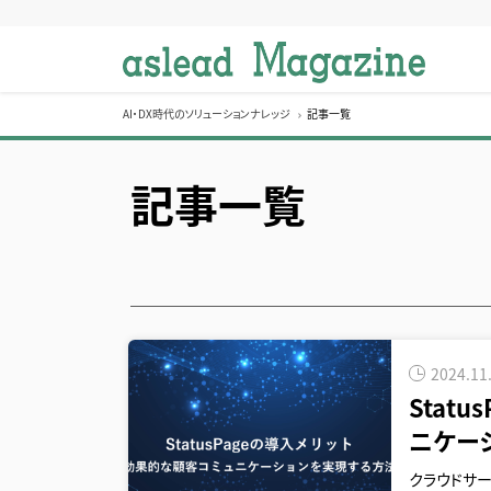
S
k
i
p
t
AI・DX時代のソリューションナレッジ
記事一覧
o
c
記事一覧
o
n
t
e
n
t
2024.11
Stat
ニケー
クラウドサー