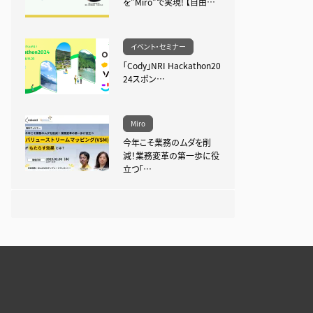
を”Miro”で実現! 【自由…
イベント・セミナー
「Cody」NRI Hackathon20
24スポン…
Miro
今年こそ業務のムダを削
減！業務変革の第一歩に役
立つ「…