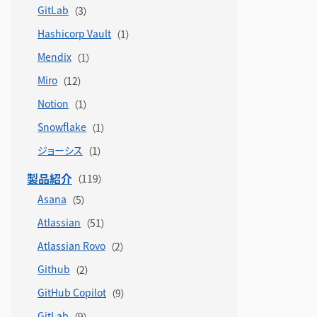
GitLab
Hashicorp Vault
Mendix
Miro
Notion
Snowflake
ジョーシス
製品紹介
Asana
Atlassian
Atlassian Rovo
Github
GitHub Copilot
GitLab