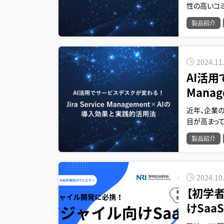
性の高いコ
製品紹介
2024.11
AI活用
Mana
近年、企業
目が高まってい
製品紹介
2024.10
【初学
けSaa