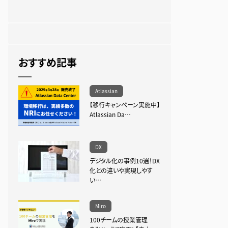
おすすめ記事
Atlassian
【移行キャンペーン実施中】
Atlassian Da…
DX
デジタル化の事例10選！DX
化との違いや実現しやす
い…
Miro
100チームの授業管理