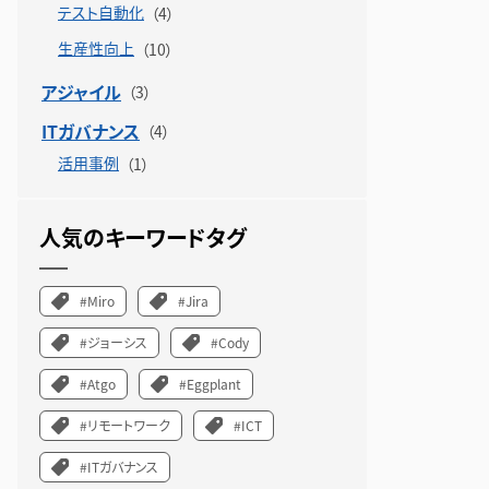
テスト自動化
生産性向上
アジャイル
ITガバナンス
活用事例
人気のキーワードタグ
#Miro
#Jira
#ジョーシス
#Cody
#Atgo
#Eggplant
#リモートワーク
#ICT
#ITガバナンス