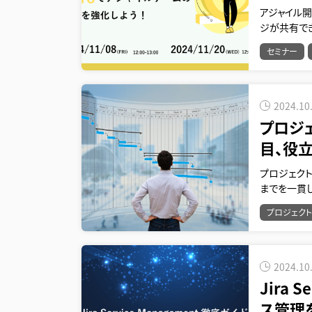
アジャイル
ジが共有で
セミナー
2024.10
プロジ
目、役
プロジェク
までを一貫
プロジェク
2024.10
Jira 
ス管理