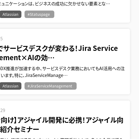
ミュニケーションは、ビジネスの成功に欠かせない要素とな…
Atlassian
#Statuspage
.5
でサービスデスクが変わる！Jira Service
gement×AIの効…
のDX推進が加速する中、サービスデスク業務においてもAI活用への注
ます。特に、JiraServiceManage…
Atlassian
#JiraServiceManagement
.29
者向け】アジャイル開発に必携！アジャイル向
S紹介セミナー