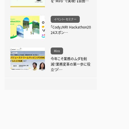
を”Miro”で実現! 【自由…
イベント・セミナー
「Cody」NRI Hackathon20
24スポン…
Miro
今年こそ業務のムダを削
減！業務変革の第一歩に役
立つ「…