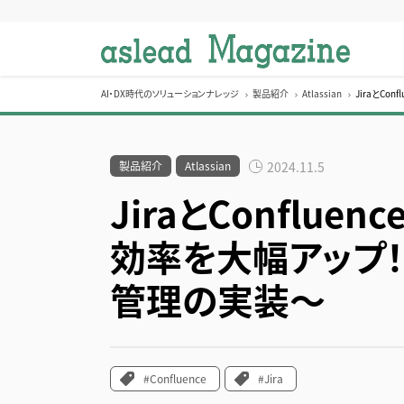
S
k
i
p
t
AI・DX時代のソリューションナレッジ
製品紹介
Atlassian
JiraとC
o
c
o
製品紹介
Atlassian
2024.11.5
n
JiraとConflu
t
e
効率を大幅アップ
n
t
管理の実装～
#Confluence
#Jira