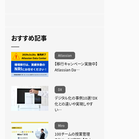
おすすめ記事
Atlassian
【移行キャンペーン実施中】
Atlassian Da…
DX
デジタル化の事例10選！DX
化との違いや実現しやす
い…
Miro
100チームの授業管理