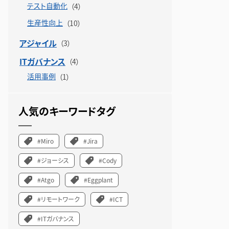
テスト自動化
生産性向上
アジャイル
ITガバナンス
活用事例
人気のキーワードタグ
#Miro
#Jira
#ジョーシス
#Cody
#Atgo
#Eggplant
#リモートワーク
#ICT
#ITガバナンス