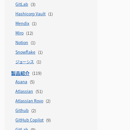
GitLab
Hashicorp Vault
Mendix
Miro
Notion
Snowflake
ジョーシス
製品紹介
Asana
Atlassian
Atlassian Rovo
Github
GitHub Copilot
GitLab