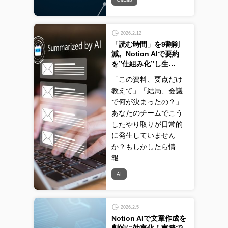
2026.2.12
「読む時間」を9割削
減。Notion AIで要約
を”仕組み化”し生…
「この資料、要点だけ
教えて」「結局、会議
で何が決まったの？」
あなたのチームでこう
したやり取りが日常的
に発生していません
か？もしかしたら情
報…
AI
2026.2.5
Notion AIで文章作成を