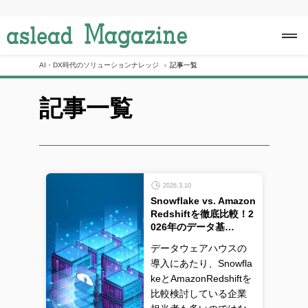
S
k
i
p
t
o
AI・DX時代のソリューションナレッジ
記事一覧
c
o
記事一覧
n
t
e
n
t
2026.3.10
Snowflake vs. Amazon
Redshiftを徹底比較！2
026年のデータ基…
データウェアハウスの
導入にあたり、Snowfla
keとAmazonRedshiftを
比較検討している企業