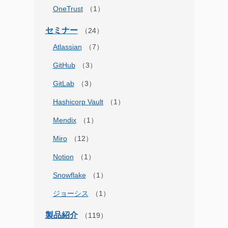
OneTrust
セミナー
Atlassian
GitHub
GitLab
Hashicorp Vault
Mendix
Miro
Notion
Snowflake
ジョーシス
製品紹介