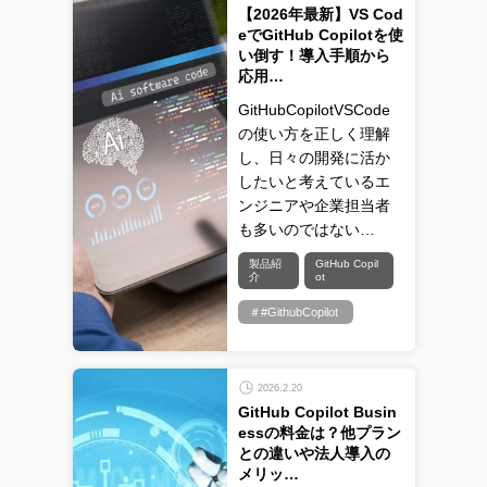
【2026年最新】VS Cod
eでGitHub Copilotを使
い倒す！導入手順から
応用…
GitHubCopilotVSCode
の使い方を正しく理解
し、日々の開発に活か
したいと考えているエ
ンジニアや企業担当者
も多いのではない…
製品紹
GitHub Copil
介
ot
＃#GithubCopilot
2026.2.20
GitHub Copilot Busin
essの料金は？他プラン
との違いや法人導入の
メリッ…