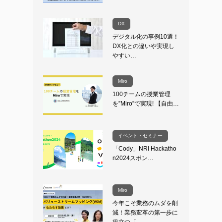
DX
デジタル化の事例10選！
DX化との違いや実現し
やすい…
Miro
100チームの授業管理
を”Miro”で実現! 【自由…
イベント・セミナー
「Cody」NRI Hackatho
n2024スポン…
Miro
今年こそ業務のムダを削
減！業務変革の第一歩に