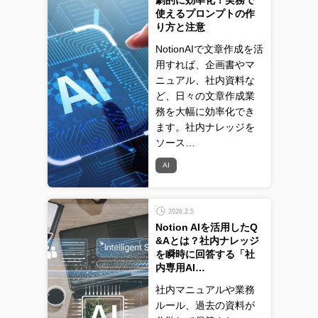
劇的に効率化！実務で
使えるプロンプトの作
り方と注意
NotionAIで文章作成を活
用すれば、企画書やマ
ニュアル、社内資料な
ど、日々の文章作成業
務を大幅に効率化でき
ます。社内ナレッジを
ソース…
AI
2026.2.5
Notion AIを活用したQ
&Aとは？社内ナレッジ
を瞬時に回答する「社
内専用AI…
社内マニュアルや業務
ルール、過去の資料が