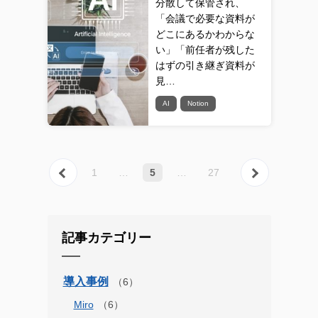
分散して保管され、
「会議で必要な資料が
どこにあるかわからな
い」「前任者が残した
はずの引き継ぎ資料が
見…
AI
Notion
« 前へ
次へ 
1
…
5
…
27
記事カテゴリー
導入事例
Miro