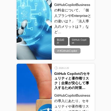
GitHubCopilotBusiness
の料金について、「個
人プランやEnterpriseと
の違いは？」「法人導
入のメリットは？」な
ど…
製品紹
GitHub Copil
介
ot
＃#GithubCopilot
2026.2.20
GitHub Copilotのセキ
ュリティと著作権リス
ク｜企業が安心して導
入するための対策…
GitHubCopilotBusiness
の導入にあたり、セキ
ュリティや著作権リス