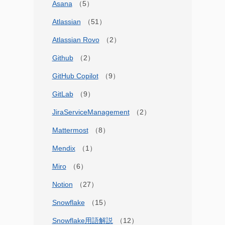
Asana
Atlassian
Atlassian Rovo
Github
GitHub Copilot
GitLab
JiraServiceManagement
Mattermost
Mendix
Miro
Notion
Snowflake
Snowflake用語解説