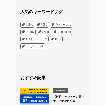
人気のキーワードタグ
#Miro
#Jira
#ジョーシス
#Cody
#Atgo
#Eggplant
#リモートワーク
#ICT
#ITガバナンス
おすすめ記事
Atlassian
【移行キャンペーン実施
中】 Atlassian Da…