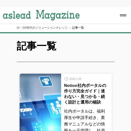
S
k
i
p
t
o
AI・DX時代のソリューションナレッジ
記事一覧
c
o
記事一覧
n
t
e
n
t
2026.3.26
Notion社内ポータルの
作り方完全ガイド｜迷
わない・見つかる・続
く設計と運用の秘訣
社内ポータルは、福利
厚生や申請手続き、業
務マニュアルなどの情
報を一元管理し、社員