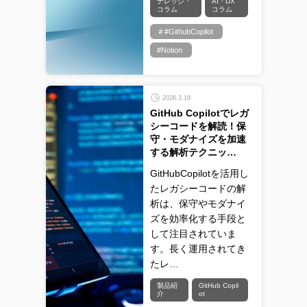
ナレッジ・
AI・DX
コラム
コラム
＃#GithubCopilot
#Notion
2026.3.18
GitHub Copilotでレガ
シーコードを解読！保
守・モダナイズを加速
する解析テクニッ…
GitHubCopilotを活用し
たレガシーコードの解
析は、保守やモダナイ
ズを効率化する手段と
して注目されていま
す。長く運用されてき
たレ…
製品紹
GitHub Copil
介
ot