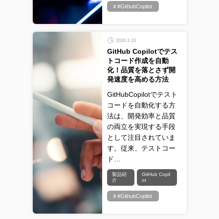
＃#GithubCopilot
2026.3.16
GitHub Copilotでテス
トコード作成を自動
化！品質を落とさず開
発速度を高める方法
GitHubCopilotでテスト
コードを自動化する方
法は、開発効率と品質
の両立を実現する手段
として注目されていま
す。従来、テストコー
ド…
製品紹
GitHub Copil
介
ot
＃#GithubCopilot