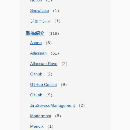
Notion
Snowflake
ジョーシス
製品紹介
Asana
Atlassian
Atlassian Rovo
Github
GitHub Copilot
GitLab
JiraServiceManagement
Mattermost
Mendix