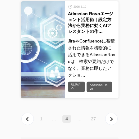
2026.3.10
Atlassian Rovoエージ
ェント活用術｜設定方
法から実務に効くAIア
シスタントの作…
JiraやConfluenceに蓄積
された情報を横断的に
活用できるAtlassianRov
oは、検索や要約だけで
なく、業務に即したア
クショ…
製品紹
Atlassian Ro
介
vo
« 前へ
次へ 
1
…
4
…
27