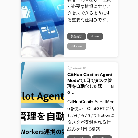
が必要な情報にすぐア
クセスできるようにす
る重要な仕組みです。
…
製品紹介
Notion
#Notion
2026.3.26
GitHub Copilot Agent
Modeで1日でタスク管
理を自動化した話——N
o…
GitHubCopilotAgentMod
eを使い、ChatGPTに話
しかけるだけでNotionに
タスクが登録される仕
組みを1日で構築…