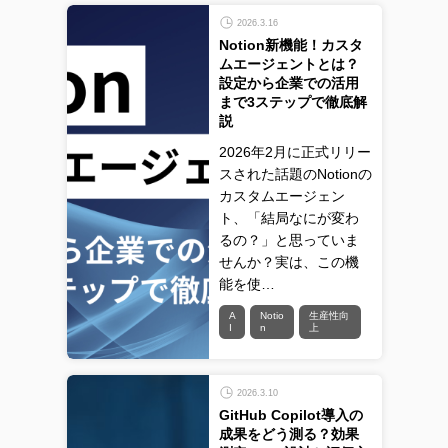
2026.3.16
Notion新機能！カスタ
ムエージェントとは？
設定から企業での活用
まで3ステップで徹底解
説
2026年2月に正式リリー
スされた話題のNotionの
カスタムエージェン
ト、「結局なにが変わ
るの？」と思っていま
せんか？実は、この機
能を使…
A
Notio
生産性向
I
n
上
2026.3.10
GitHub Copilot導入の
成果をどう測る？効果