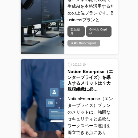
生成AIを本格活用するた
めの上位プランです。B
usinessプランと…
製品紹
GitHub Copil
介
ot
＃#GithubCopilot
2026.3.10
Notion Enterprise（エ
ンタープライズ）を導
入するメリットは？大
規模組織に必…
NotionEnterprise（エン
タープライズ）プラン
のメリットは、強固な
セキュリティと柔軟な
ワークスペース運用を
両立できる点にあり