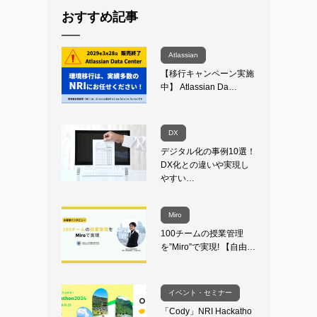
おすすめ記事
Atlassian
【移行キャンペーン実施
中】 Atlassian Da…
DX
デジタル化の事例10選！
DX化との違いや実現し
やすい…
Miro
100チームの授業管理
を”Miro”で実現! 【自由…
イベント・セミナー
「Cody」NRI Hackatho