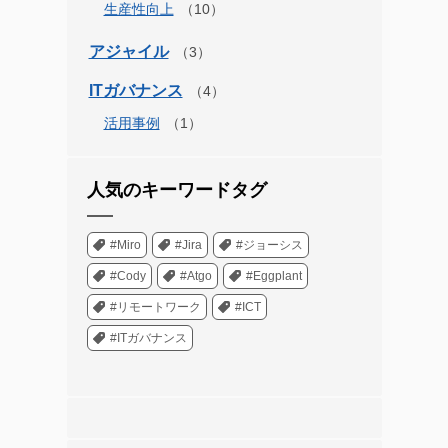
生産性向上
アジャイル
ITガバナンス
活用事例
人気のキーワードタグ
#Miro
#Jira
#ジョーシス
#Cody
#Atgo
#Eggplant
#リモートワーク
#ICT
#ITガバナンス