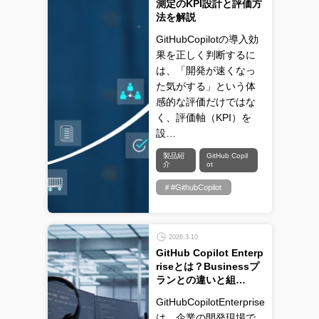
測定のKPI設計と評価方
法を解説
GitHubCopilotの導入効
果を正しく判断するに
は、「開発が速くなっ
た気がする」という体
感的な評価だけではな
く、評価軸（KPI）を
設…
製品紹
GitHub Copil
介
ot
＃#GithubCopilot
2026.3.10
GitHub Copilot Enterp
riseとは？Businessプ
ランとの違いと組…
GitHubCopilotEnterprise
は、企業の開発現場で