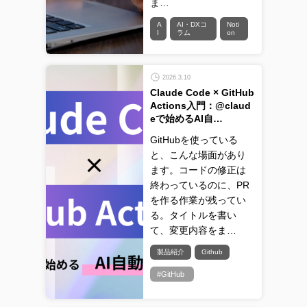
ま…
A
AI・DXコ
Noti
I
ラム
on
2026.3.10
Claude Code × GitHub
Actions入門：@claud
eで始めるAI自…
GitHubを使っている
と、こんな場面があり
ます。コードの修正は
終わっているのに、PR
を作る作業が残ってい
る。タイトルを書い
て、変更内容をま…
製品紹介
Github
#GitHub