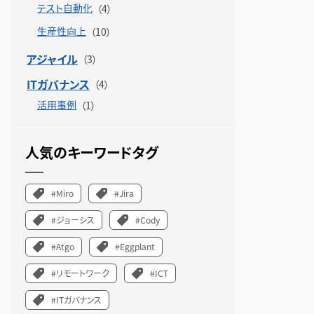
テスト自動化
生産性向上
アジャイル
ITガバナンス
活用事例
人気のキーワードタグ
#Miro
#Jira
#ジョーシス
#Cody
#Atgo
#Eggplant
#リモートワーク
#ICT
#ITガバナンス