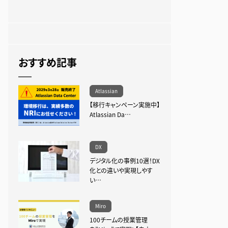
おすすめ記事
Atlassian
【移行キャンペーン実施中】
Atlassian Da…
DX
デジタル化の事例10選！DX
化との違いや実現しやす
い…
Miro
100チームの授業管理