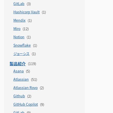
GitLab
Hashicorp Vault
Mendix
Miro
Notion
Snowflake
ジョーシス
製品紹介
Asana
Atlassian
Atlassian Rovo
Github
GitHub Copilot
GitLab