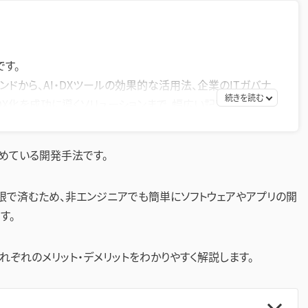
です。
ンドから、AI・DXツールの効果的な活用法、企業のITガバナ
DX化を成功に導くソリューションまで、幅広い記事を提供して
策として効率的なツールの活用方法を探求し、生産性の向
めている開発手法です。
お届けすることを目指します。
限で済むため、非エンジニアでも簡単にソフトウェアやアプリの開
す。
れぞれのメリット・デメリットをわかりやすく解説します。