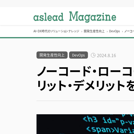
S
k
i
p
t
AI・DX時代のソリューションナレッジ
開発生産性向上
DevOps
ノーコ
o
c
o
開発生産性向上
DevOps
2024.8.16
n
ノーコード・ローコ
t
e
リット・デメリット
n
t