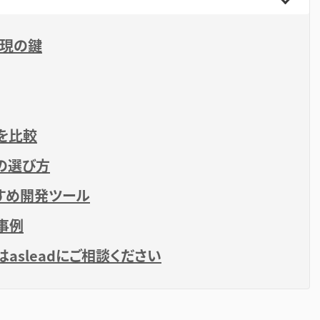
実現の鍵
を比較
の選び方
すめ開発ツール
事例
asleadにご相談ください