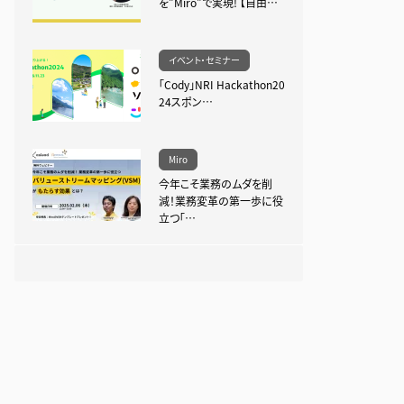
を”Miro”で実現! 【自由…
イベント・セミナー
「Cody」NRI Hackathon20
24スポン…
Miro
今年こそ業務のムダを削
減！業務変革の第一歩に役
立つ「…