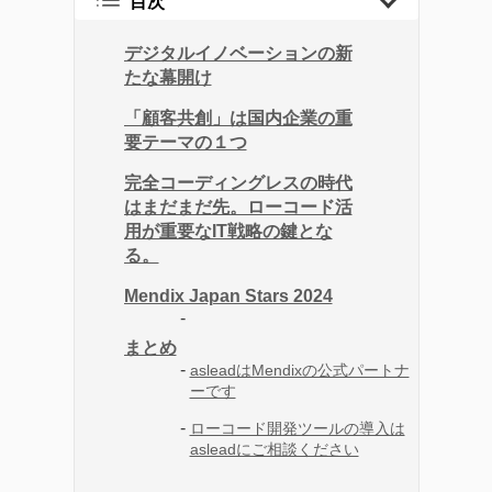
目次
企業のITガバナンスの強
化、業務効率化やDX化を
デジタルイノベーションの新
たな幕開け
成功に導くソリューショ
ンまで、幅広い記事を提
「顧客共創」は国内企業の重
要テーマの１つ
供しています。
企業が直面する課題の解
完全コーディングレスの時代
決策として効率的なツー
はまだまだ先。ローコード活
用が重要なIT戦略の鍵とな
ルの活用方法を探求し、
る。
生産性の向上に繋がる実
Mendix Japan Stars 2024
践的な情報をお届けする
ことを目指します。
まとめ
asleadはMendixの公式パートナ
ーです
ローコード開発ツールの導入は
asleadにご相談ください