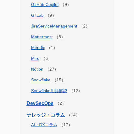
GitHub Copilot
GitLab
JiraServiceManagement
Mattermost
Mendix
Miro
Notion
Snowflake
Snowflake用語解説
DevSecOps
ナレッジ・コラム
AI・DXコラム