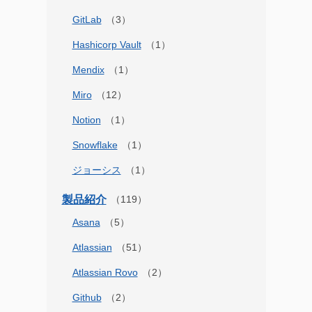
GitLab
Hashicorp Vault
Mendix
Miro
Notion
Snowflake
ジョーシス
製品紹介
Asana
Atlassian
Atlassian Rovo
Github