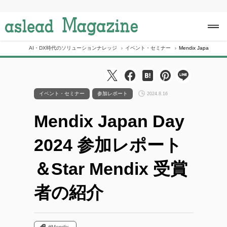
S
k
i
p
t
o
AI・DX時代のソリューションナレッジ
イベント・セミナー
Mendix Japan D
c
o
n
t
e
イベント・セミナー
参加レポート
2024.8.16
n
t
Mendix Japan Day
2024 参加レポート
＆Star Mendix 受賞
者の紹介