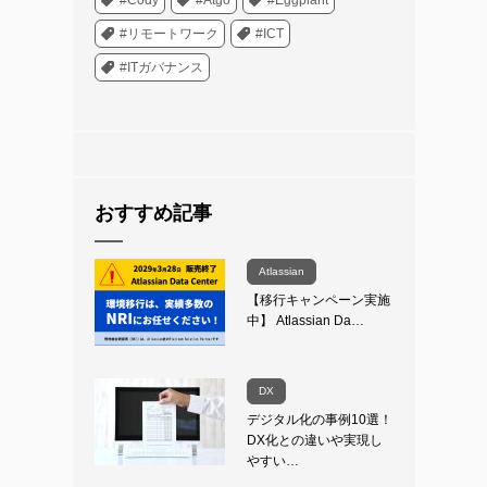
#リモートワーク
#ICT
#ITガバナンス
おすすめ記事
Atlassian
【移行キャンペーン実施
中】 Atlassian Da…
DX
デジタル化の事例10選！
DX化との違いや実現し
やすい…