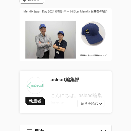
#Mendix
aslead編集部
こんにちは。aslead編集
執筆者
部です。
最新ソフトウェア開発の
トレンドから、AI・DXツ
ールの効果的な活用法、