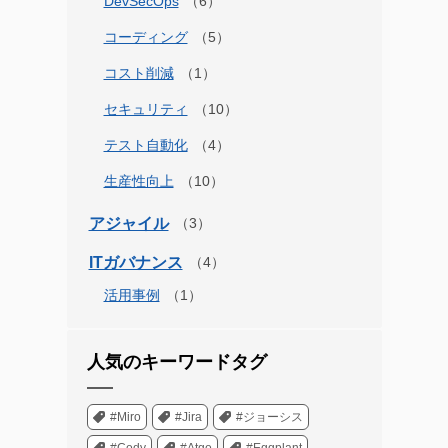
DevSecOps
コーディング
コスト削減
セキュリティ
テスト自動化
生産性向上
アジャイル
ITガバナンス
活用事例
人気のキーワードタグ
#Miro
#Jira
#ジョーシス
#Cody
#Atgo
#Eggplant