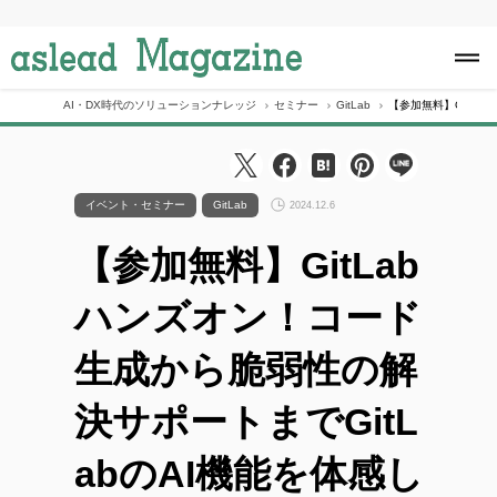
S
k
i
p
t
o
AI・DX時代のソリューションナレッジ
セミナー
GitLab
【参加無料】GitLa
c
o
n
t
e
イベント・セミナー
GitLab
2024.12.6
n
t
【参加無料】GitLab
ハンズオン！コード
生成から脆弱性の解
決サポートまでGitL
abのAI機能を体感し