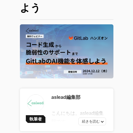
よう
aslead編集部
こんにちは。aslead編集
執筆者
部です。
最新ソフトウェア開発の