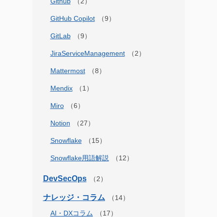
Github
GitHub Copilot
GitLab
JiraServiceManagement
Mattermost
Mendix
Miro
Notion
Snowflake
Snowflake用語解説
DevSecOps
ナレッジ・コラム
AI・DXコラム