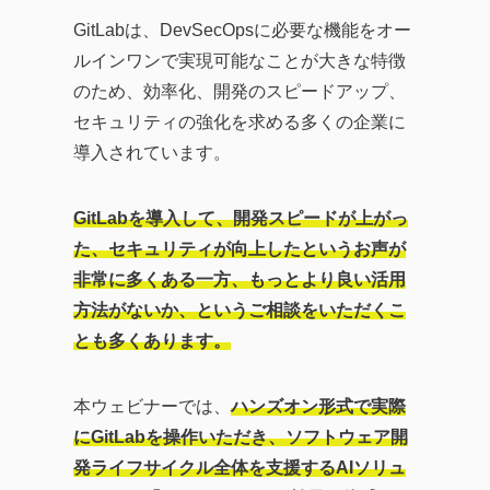
トレンドから、AI・DXツ
GitLabは、DevSecOpsに必要な機能をオー
ールの効果的な活用法、
ルインワンで実現可能なことが大きな特徴
企業のITガバナンスの強
のため、効率化、開発のスピードアップ、
化、業務効率化やDX化を
セキュリティの強化を求める多くの企業に
成功に導くソリューショ
導入されています。
ンまで、幅広い記事を提
供しています。
GitLabを導入して、開発スピードが上がっ
企業が直面する課題の解
た、セキュリティが向上したというお声が
決策として効率的なツー
非常に多くある一方、もっとより良い活用
ルの活用方法を探求し、
方法がないか、というご相談をいただくこ
生産性の向上に繋がる実
とも多くあります。
践的な情報をお届けする
ことを目指します。
本ウェビナーでは、
ハンズオン形式で実際
にGitLabを操作いただき、ソフトウェア開
発ライフサイクル全体を支援するAIソリュ