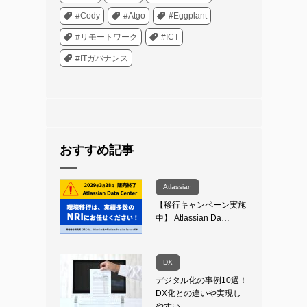
#Cody
#Atgo
#Eggplant
#リモートワーク
#ICT
#ITガバナンス
おすすめ記事
Atlassian
【移行キャンペーン実施
中】 Atlassian Da…
DX
デジタル化の事例10選！
DX化との違いや実現し
やすい…