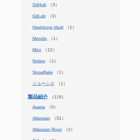
GitHub
GitLab
Hashicorp Vault
Mendix
Miro
Notion
Snowflake
ジョーシス
製品紹介
Asana
Atlassian
Atlassian Rovo