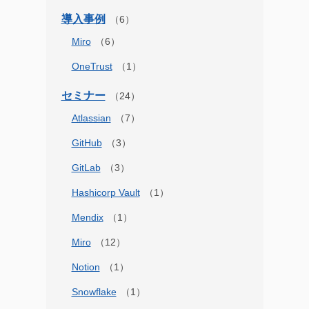
導入事例
Miro
OneTrust
セミナー
Atlassian
GitHub
GitLab
Hashicorp Vault
Mendix
Miro
Notion
Snowflake