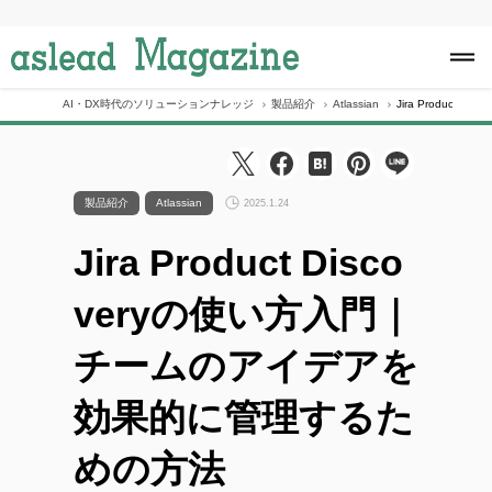
S
k
i
p
t
o
AI・DX時代のソリューションナレッジ
製品紹介
Atlassian
Jira Produc
c
o
n
t
e
製品紹介
Atlassian
2025.1.24
n
t
Jira Product Disco
veryの使い方入門｜
チームのアイデアを
効果的に管理するた
めの方法