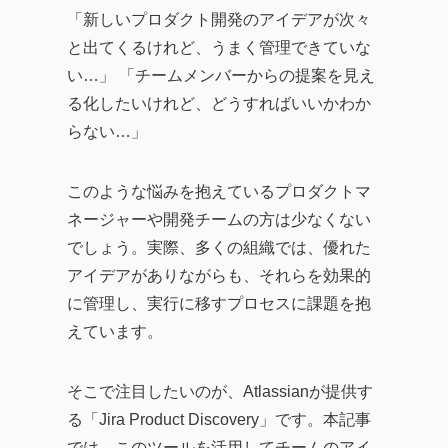
トレンドから、AI・DXツ
「新しいプロダクト開発のアイデアが次々
ールの効果的な活用法、
と出てくるけれど、うまく管理できていな
企業のITガバナンスの強
い…」 「チームメンバーからの提案を見え
化、業務効率化やDX化を
る化したいけれど、どうすればいいかわか
成功に導くソリューショ
らない…」
ンまで、幅広い記事を提
供しています。
このような悩みを抱えているプロダクトマ
企業が直面する課題の解
ネージャーや開発チームの方は少なくない
決策として効率的なツー
でしょう。実際、多くの組織では、優れた
ルの活用方法を探求し、
アイデアがありながらも、それらを効果的
生産性の向上に繋がる実
に管理し、実行に移すプロセスに課題を抱
践的な情報をお届けする
えています。
ことを目指します。
そこで注目したいのが、Atlassianが提供す
る「Jira Product Discovery」です。本記事
では、このツールを活用してチームのアイ