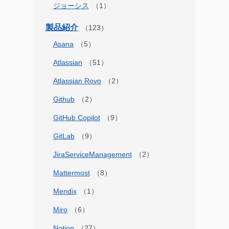
ジョーシス
製品紹介
Asana
Atlassian
Atlassian Rovo
Github
GitHub Copilot
GitLab
JiraServiceManagement
Mattermost
Mendix
Miro
Notion