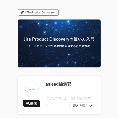
#JIraProductDiscovery
aslead編集部
こんにちは。aslead編集
執筆者
部です。
最新ソフトウェア開発の