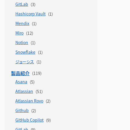
GitLab
Hashicorp Vault
Mendix
Miro
Notion
Snowflake
ジョーシス
製品紹介
Asana
Atlassian
Atlassian Rovo
Github
GitHub Copilot
GitLab