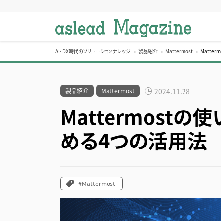
S
k
i
p
t
AI・DX時代のソリューションナレッジ
製品紹介
Mattermost
Matte
o
c
o
製品紹介
Mattermost
2024.11.28
n
Mattermost
t
e
める4つの活用法
n
t
#Mattermost