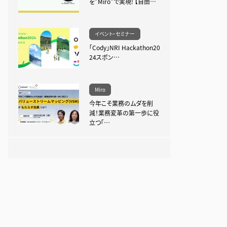
を”Miro”で実現! 【自由…
イベント・セミナー
「Cody」NRI Hackathon20
24スポン…
Miro
今年こそ業務のムダを削
減！業務変革の第一歩に役
立つ「…