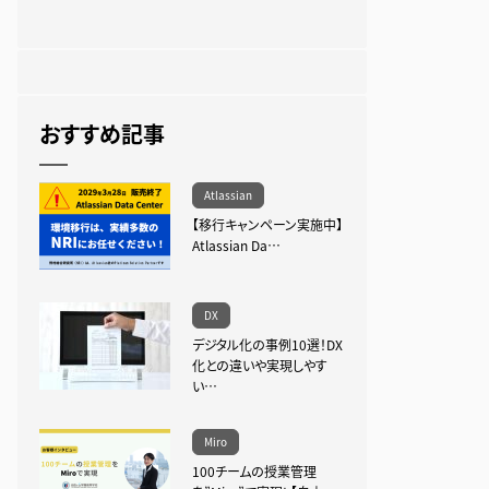
おすすめ記事
Atlassian
【移行キャンペーン実施中】
Atlassian Da…
DX
デジタル化の事例10選！DX
化との違いや実現しやす
い…
Miro
100チームの授業管理