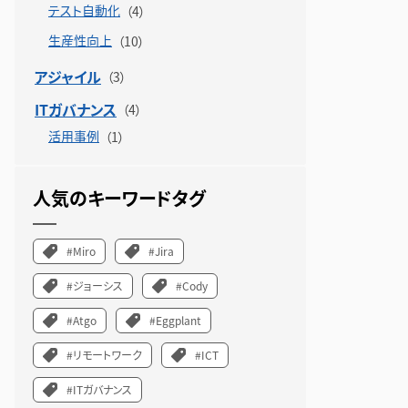
テスト自動化
生産性向上
アジャイル
ITガバナンス
活用事例
人気のキーワードタグ
#Miro
#Jira
#ジョーシス
#Cody
#Atgo
#Eggplant
#リモートワーク
#ICT
#ITガバナンス