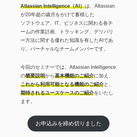
トレンドから、AI・DXツ
Atlassian Intelligence（AI）
は、Atlassian
ールの効果的な活用法、
が20年超の歳月をかけて蓄積した
企業のITガバナンスの強
ソフトウェア、IT、ビジネスに関わる各チ
化、業務効率化やDX化を
ームの作業計画、トラッキング、デリバリ
成功に導くソリューショ
ー方法に関する優れた知識を有したAIであ
ンまで、幅広い記事を提
り、バーチャルなチームメンバーです。
供しています。
企業が直面する課題の解
今回のセミナーでは、Atlassian Intelligence
決策として効率的なツー
の
概要説明
から
基本機能のご紹介
に加え、
ルの活用方法を探求し、
これから利用可能となる機能のご紹介
と、
生産性の向上に繋がる実
期待されるユースケースのご紹介
をいたし
践的な情報をお届けする
ます。
ことを目指します。
お申込みを締め切りました