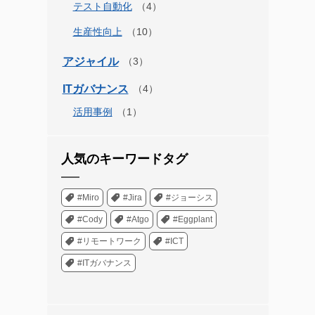
テスト自動化
生産性向上
アジャイル
ITガバナンス
活用事例
人気のキーワードタグ
#Miro
#Jira
#ジョーシス
#Cody
#Atgo
#Eggplant
#リモートワーク
#ICT
#ITガバナンス