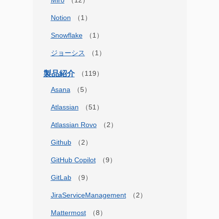
Notion
Snowflake
ジョーシス
製品紹介
Asana
Atlassian
Atlassian Rovo
Github
GitHub Copilot
GitLab
JiraServiceManagement
Mattermost