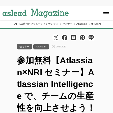
S
k
i
p
t
o
AI・DX時代のソリューションナレッジ
セミナー
Atlassian
参加無料【Atlassi
c
o
n
t
e
セミナー
Atlassian
2024.7.17
n
t
参加無料【Atlassia
n×NRI セミナー】A
tlassian Intelligenc
e で、チームの生産
性を向上させよう！