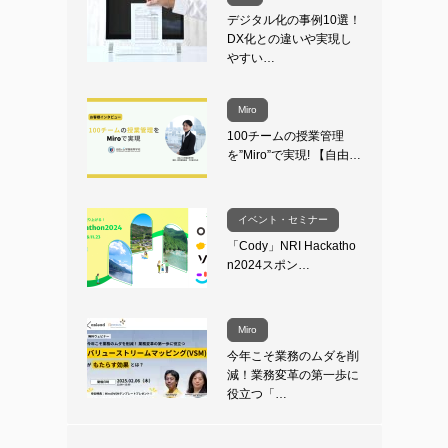
デジタル化の事例10選！
DX化との違いや実現し
やすい…
Miro
100チームの授業管理
を”Miro”で実現! 【自由…
イベント・セミナー
「Cody」NRI Hackatho
n2024スポン…
Miro
今年こそ業務のムダを削
減！業務変革の第一歩に
役立つ「…