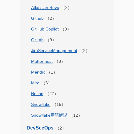
Atlassian Rovo
Github
GitHub Copilot
GitLab
JiraServiceManagement
Mattermost
Mendix
Miro
Notion
Snowflake
Snowflake用語解説
DevSecOps