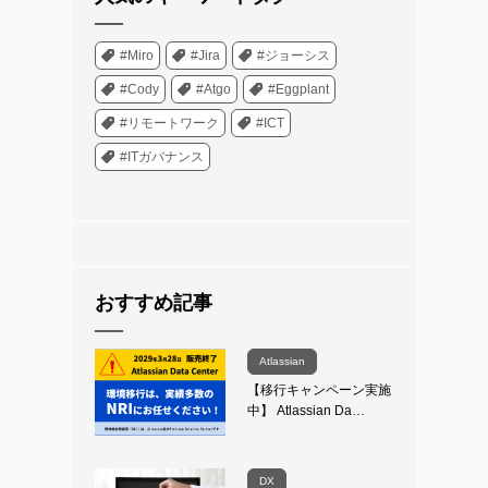
#Miro
#Jira
#ジョーシス
#Cody
#Atgo
#Eggplant
#リモートワーク
#ICT
#ITガバナンス
おすすめ記事
Atlassian
【移行キャンペーン実施
中】 Atlassian Da…
DX