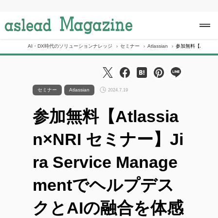
S
k
i
p
t
o
AI・DX時代のソリューションナレッジ
セミナー
Atlassian
参加無料【Atlassi
c
o
n
t
e
セミナー
Atlassian
2024.7.19
n
t
参加無料【Atlassia
n×NRI セミナー】Ji
ra Service Manage
mentでヘルプデス
クとAIの融合を体感