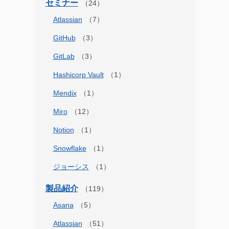
セミナー
Atlassian
GitHub
GitLab
Hashicorp Vault
Mendix
Miro
Notion
Snowflake
ジョーシス
製品紹介
Asana
Atlassian