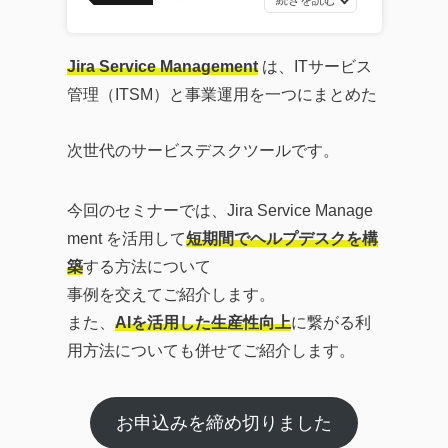
部です。
最新ソフトウェア開発の
トレンドから、AI・DXツ
Jira Service Management
は、ITサービス
ールの効果的な活用法、
管理（ITSM）と事業運用を一つにまとめた
企業のITガバナンスの強
化、業務効率化やDX化を
次世代のサービスデスクツールです。
成功に導くソリューショ
ンまで、幅広い記事を提
今回のセミナーでは、Jira Service Manage
供しています。
ment を活用して
短期間でヘルプデスクを構
企業が直面する課題の解
築
する方法について
決策として効率的なツー
事例を交えてご紹介します。
ルの活用方法を探求し、
また、
AIを活用した生産性向上
に繋がる利
生産性の向上に繋がる実
用方法についても併せてご紹介します。
践的な情報をお届けする
ことを目指します。
お申込みを締め切りました