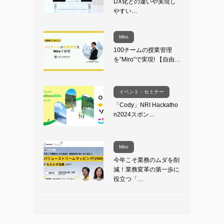
DX化との違いや実現し
やすい…
Miro
100チームの授業管理
を”Miro”で実現! 【自由…
イベント・セミナー
「Cody」NRI Hackatho
n2024スポン…
Miro
今年こそ業務のムダを削
減！業務変革の第一歩に
役立つ「…