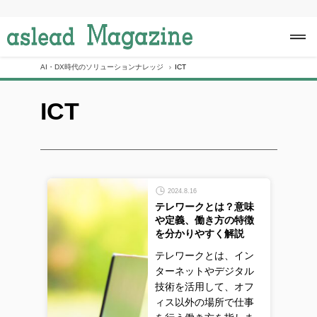
S
k
i
p
t
o
AI・DX時代のソリューションナレッジ
ICT
c
o
ICT
n
t
e
n
t
2024.8.16
テレワークとは？意味
や定義、働き方の特徴
を分かりやすく解説
テレワークとは、イン
ターネットやデジタル
技術を活用して、オフ
ィス以外の場所で仕事