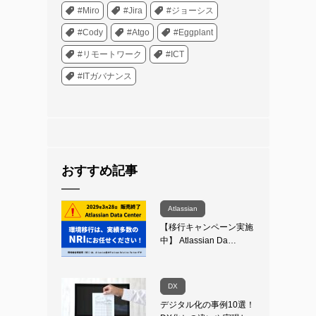
#Miro
#Jira
#ジョーシス
#Cody
#Atgo
#Eggplant
#リモートワーク
#ICT
#ITガバナンス
おすすめ記事
Atlassian
【移行キャンペーン実施
中】 Atlassian Da…
DX
デジタル化の事例10選！