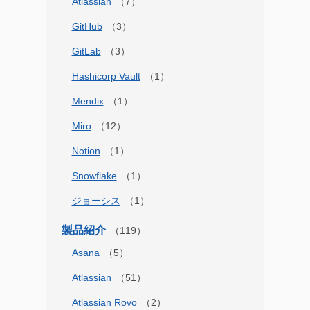
Atlassian
GitHub
GitLab
Hashicorp Vault
Mendix
Miro
Notion
Snowflake
ジョーシス
製品紹介
Asana
Atlassian
Atlassian Rovo