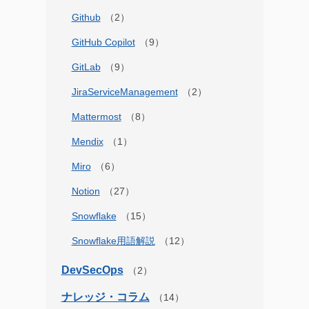
Github
GitHub Copilot
GitLab
JiraServiceManagement
Mattermost
Mendix
Miro
Notion
Snowflake
Snowflake用語解説
DevSecOps
ナレッジ・コラム