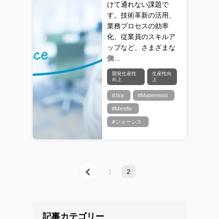
けて通れない課題で
す。技術革新の活用、
業務プロセスの効率
化、従業員のスキルア
ップなど、さまざまな
側…
開発生産性
生産性向
向上
上
#Jira
#Mattermost
#Mendix
#ジョーシス
« 前へ
1
2
記事カテゴリー