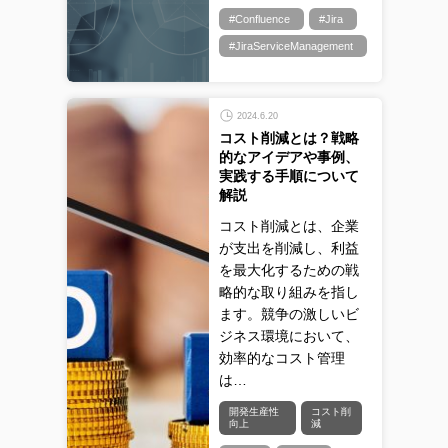
#Confluence
#Jira
#JiraServiceManagement
2024.6.20
コスト削減とは？戦略
的なアイデアや事例、
実践する手順について
解説
コスト削減とは、企業
が支出を削減し、利益
を最大化するための戦
略的な取り組みを指し
ます。競争の激しいビ
ジネス環境において、
効率的なコスト管理
は…
開発生産性
コスト削
向上
減