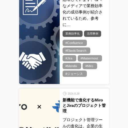
なメディアで業務効率
化の成功事例が紹介さ
れているため、参考
に…
業務効率化
活用事例
#Confluence
#ElasticSearch
#Jira
#Mattermost
#Mendix
#Miro
#ジョーシス
2024.8.28
新機能で進化するMiro
とJiraのプロジェクト管
理
プロジェクト管理ツー
ルの進化は、企業の生