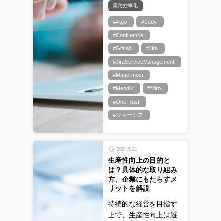
業務効率化
#Atgo
#Cody
#Confluence
#GitLab
#Jira
#JiraServiceManagement
#Mattermost
#Mendix
#Miro
#OneTrust
#ジョーシス
2024.5.21
生産性向上の目的と
は？具体的な取り組み
方、企業にもたらすメ
リットを解説
持続的な経営を目指す
上で、生産性向上は避