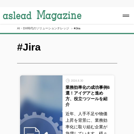
S
k
i
p
t
o
AI・DX時代のソリューションナレッジ
#Jira
c
o
#Jira
n
t
e
n
t
2024.8.30
業務効率化の成功事例6
選！アイデアと進め
方、役立つツールを紹
介
近年、人手不足や物価
上昇を背景に、業務効
率化に取り組む企業が
急増しています。様々