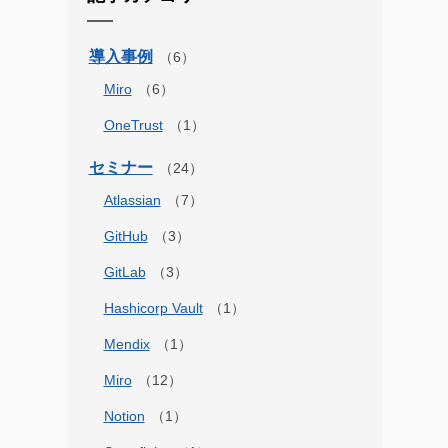
導入事例
Miro
OneTrust
セミナー
Atlassian
GitHub
GitLab
Hashicorp Vault
Mendix
Miro
Notion