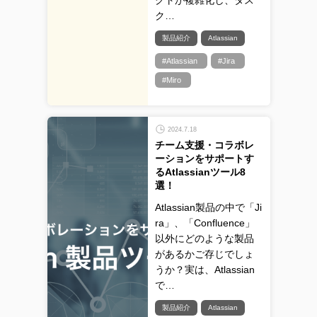
クトが複雑化し、タス
ク…
製品紹介
Atlassian
#Atlassian
#Jira
#Miro
2024.7.18
チーム支援・コラボレ
ーションをサポートす
るAtlassianツール8
選！
Atlassian製品の中で「Ji
ra」、「Confluence」
以外にどのような製品
があるかご存じでしょ
うか？実は、Atlassian
で…
製品紹介
Atlassian