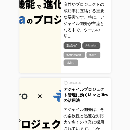
産性やプロジェクトの
成功率に直結する重要
な要素です。特に、ア
ジャイル開発が主流と
なる中で、ツールの
新…
製品紹介
Atlassian
#Atlassian
#Jira
#Miro
2024.8.26
アジャイルプロジェク
ト管理に効くMiroとJira
の活用法
アジャイル開発は、そ
の柔軟性と迅速な対応
力で多くの企業に採用
されています。しか