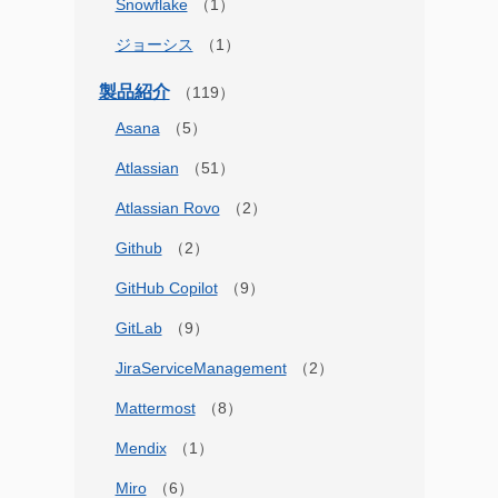
Snowflake
ジョーシス
製品紹介
Asana
Atlassian
Atlassian Rovo
Github
GitHub Copilot
GitLab
JiraServiceManagement
Mattermost
Mendix
Miro