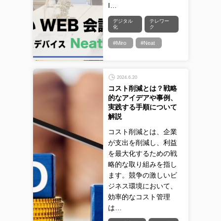
I…
デジタル
テレワー
化
ク
#Miro
#Neat
2024.6.20
コスト削減とは？戦略
的なアイデアや事例、
実践する手順について
解説
コスト削減とは、企業
が支出を削減し、利益
を最大化するための戦
略的な取り組みを指し
ます。競争の激しいビ
ジネス環境において、
効率的なコスト管理
は…