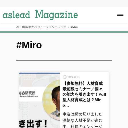
S
k
i
p
t
o
AI・DX時代のソリューションナレッジ
#Miro
c
o
#Miro
n
t
e
n
t
2024.8.13
【参加無料】人材育成
最前線セミナー／個々
の能力を引き出す！Pull
型人材育成とは？Mir
o…
申込は締め切りました
深刻な人材不足が進む
中、社員のエンゲージ