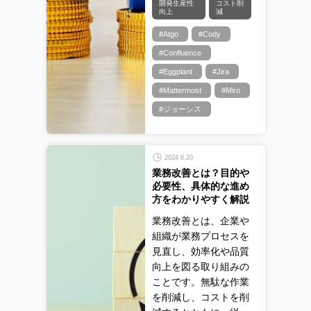
開発生産性
コスト削
向上
減
#Atgo
#Cody
#Confluence
#Eggplant
#Jira
#Mattermost
#Miro
#ジョーシス
2024.6.20
業務改善とは？目的や
必要性、具体的な進め
方をわかりやすく解説
業務改善とは、企業や
組織が業務プロセスを
見直し、効率化や品質
向上を図る取り組みの
ことです。無駄な作業
を削減し、コストを削