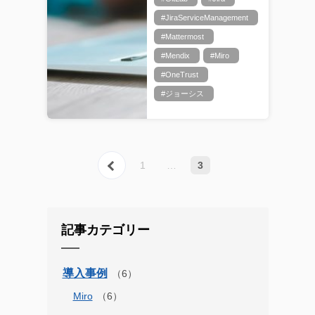
#JiraServiceManagement
#Mattermost
#Mendix
#Miro
#OneTrust
#ジョーシス
« 前へ
1
…
3
記事カテゴリー
導入事例
Miro