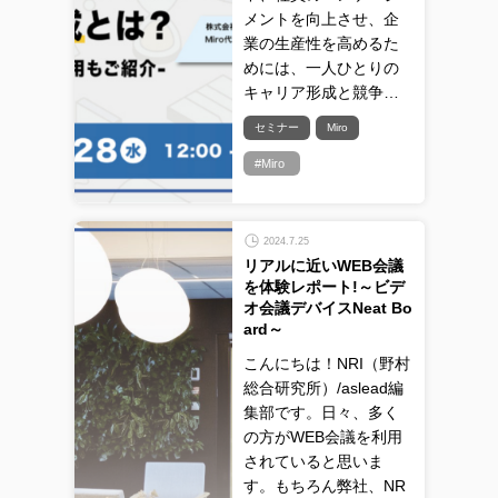
メントを向上させ、企
業の生産性を高めるた
めには、一人ひとりの
キャリア形成と競争…
セミナー
Miro
#Miro
2024.7.25
リアルに近いWEB会議
を体験レポート!～ビデ
オ会議デバイスNeat Bo
ard～
こんにちは！NRI（野村
総合研究所）/aslead編
集部です。日々、多く
の方がWEB会議を利用
されていると思いま
す。もちろん弊社、NR