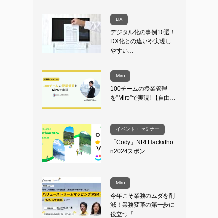
DX
デジタル化の事例10選！
DX化との違いや実現し
やすい…
Miro
100チームの授業管理
を”Miro”で実現! 【自由…
イベント・セミナー
「Cody」NRI Hackatho
n2024スポン…
Miro
今年こそ業務のムダを削
減！業務変革の第一歩に
役立つ「…