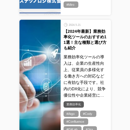
#Miro
2024.5.21
【2024年最新】業務効
率化ツールのおすすめ1
1選！主な種類と選び方
も紹介
業務効率化ツールの導
入は、企業の生産性向
上、従業員の多様化す
る働き方への対応など
に有効な手段です。社
内のDX化により、競争
優位性や企業経営に…
業務効率化
#Atgo
#Cody
#Confluence
#GitLab
#Jira