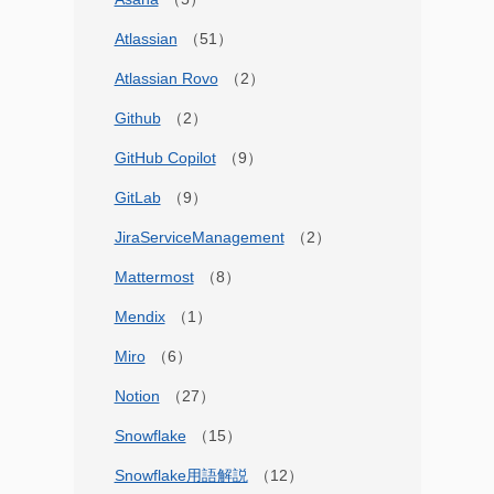
Atlassian
Atlassian Rovo
Github
GitHub Copilot
GitLab
JiraServiceManagement
Mattermost
Mendix
Miro
Notion
Snowflake
Snowflake用語解説