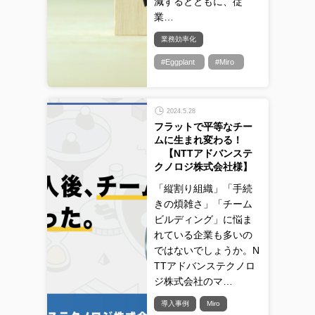
減するとともに、従
業…
業務効率化
#Eggplant
#Miro
2024.5.28
フラットで平等なチー
ムに生まれ変わる！
【NTTアドバンステ
クノロジ株式会社様】
「縦割り組織」「手続
きの煩雑さ」「チーム
ビルディング」に悩ま
れている企業も多いの
ではないでしょうか。N
TTアドバンステクノロ
ジ株式会社のマ…
導入事例
Miro