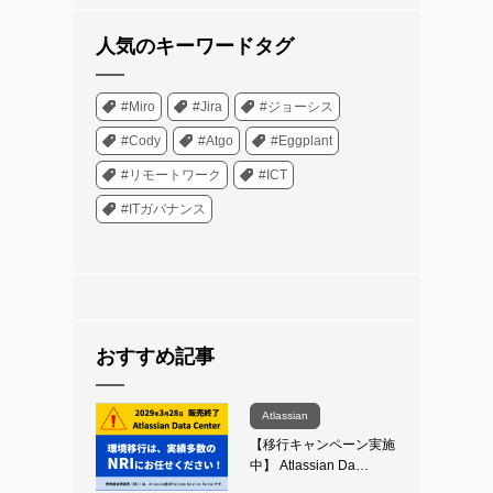
人気のキーワードタグ
#Miro
#Jira
#ジョーシス
#Cody
#Atgo
#Eggplant
#リモートワーク
#ICT
#ITガバナンス
おすすめ記事
Atlassian
【移行キャンペーン実施
中】 Atlassian Da…