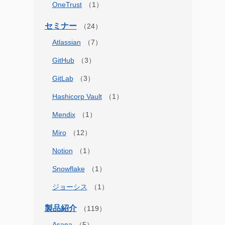
OneTrust
セミナー
Atlassian
GitHub
GitLab
Hashicorp Vault
Mendix
Miro
Notion
Snowflake
ジョーシス
製品紹介
Asana