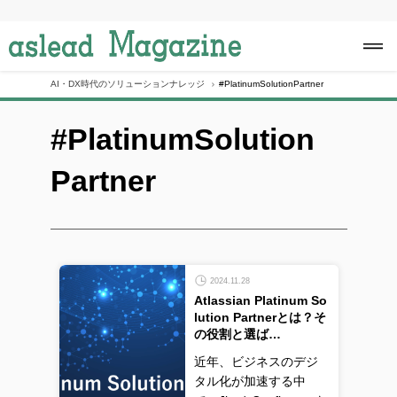
S
k
i
p
t
o
AI・DX時代のソリューションナレッジ
#PlatinumSolutionPartner
c
o
#PlatinumSolution
n
t
e
Partner
n
t
2024.11.28
Atlassian Platinum So
lution Partnerとは？そ
の役割と選ば…
近年、ビジネスのデジ
タル化が加速する中