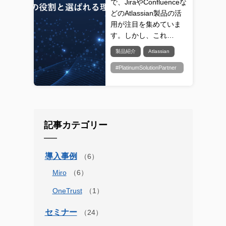
で、JiraやConfluenceな
どのAtlassian製品の活
用が注目を集めていま
す。しかし、これ…
製品紹介
Atlassian
#PlatinumSolutionPartner
記事カテゴリー
導入事例
Miro
OneTrust
セミナー