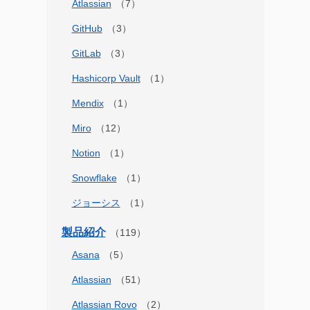
Atlassian
GitHub
GitLab
Hashicorp Vault
Mendix
Miro
Notion
Snowflake
ジョーシス
製品紹介
Asana
Atlassian
Atlassian Rovo