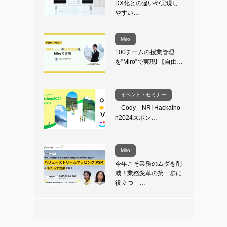
DX化との違いや実現し
やすい…
Miro
100チームの授業管理
を”Miro”で実現! 【自由…
イベント・セミナー
「Cody」NRI Hackatho
n2024スポン…
Miro
今年こそ業務のムダを削
減！業務変革の第一歩に
役立つ「…