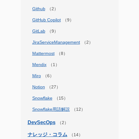
Github
GitHub Copilot
GitLab
JiraServiceManagement
Mattermost
Mendix
Miro
Notion
Snowflake
Snowflake用語解説
DevSecOps
ナレッジ・コラム