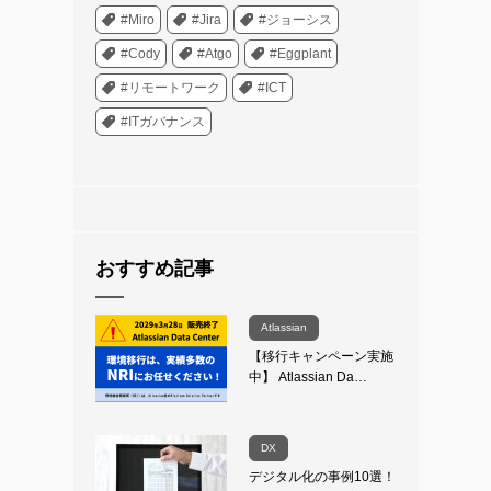
#Miro
#Jira
#ジョーシス
#Cody
#Atgo
#Eggplant
#リモートワーク
#ICT
#ITガバナンス
おすすめ記事
Atlassian
【移行キャンペーン実施
中】 Atlassian Da…
DX
デジタル化の事例10選！